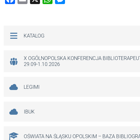
a
m
h
es
ce
ail
at
se
b
s
n
Na skróty
KATALOG
o
A
g
o
p
er
k
p
X OGÓLNOPOLSKA KONFERENCJA BIBLIOTERAPE
29.09-1.10.2026
LEGIMI
IBUK
OŚWIATA NA ŚLĄSKU OPOLSKIM – BAZA BIBLIOGR