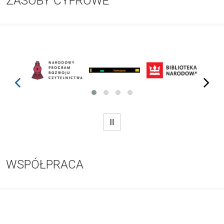
ZASOBY CYFROWE
prev
next
WSTRZYMAJ
WSPÓŁPRACA