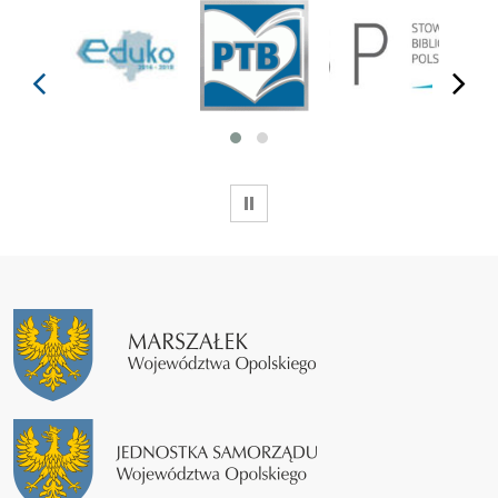
prev
next
WSTRZYMAJ