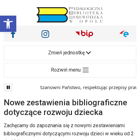
Przejdź do treści
Otwórz pasek narzędzi
Nasze media społecznościowe i inne
Facebook
Instagram
Main Navigation
Zmień jednostkę
Rozwiń menu
Szanowni Państwo, respektując przepisy prawa i
Nowe zestawienia bibliograficzne
dotyczące rozwoju dziecka
Zachęcamy do zapoznania się z nowymi zestawieniami
bibliograficznymi dotyczącymi rozwoju dzieci w wieku od 2