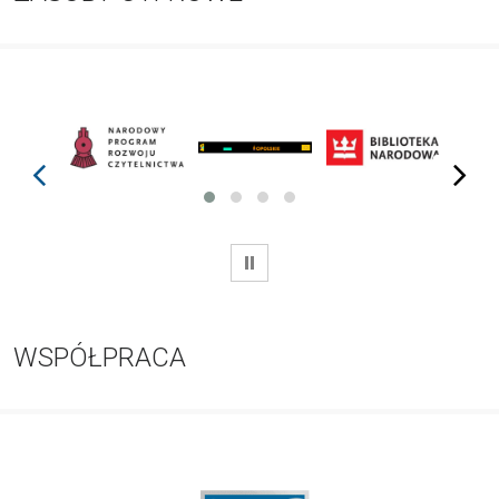
prev
next
WSTRZYMAJ
WSPÓŁPRACA