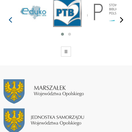
prev
next
WSTRZYMAJ