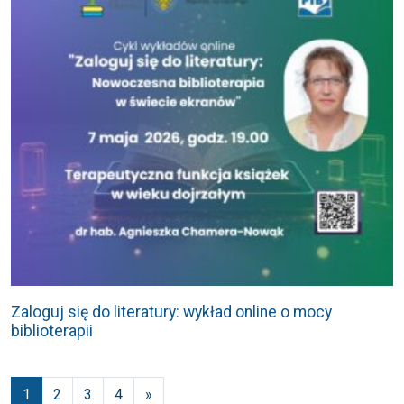
Zaloguj się do literatury: wykład online o mocy
biblioterapii
Nawigacja po wpisach
1
2
3
4
»