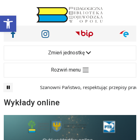
Przejdź do treści
Otwórz pasek narzędzi
Nasze media społecznościowe i inne
Facebook
Instagram
Main Navigation
Zmień jednostkę
Rozwiń menu
Szanowni Państwo, respektując przepisy prawa i mając 
Wykłady online