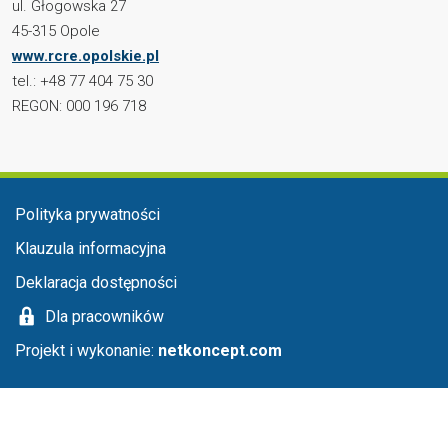
ul. Głogowska 27
45-315 Opole
www.rcre.opolskie.pl
tel.: +48 77 404 75 30
REGON: 000 196 718
Menu stopka
Polityka prywatności
Klauzula informacyjna
Deklaracja dostępności
Dla pracowników
Projekt i wykonanie:
netkoncept.com