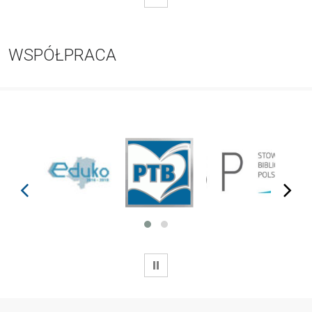
WSPÓŁPRACA
prev
next
WSTRZYMAJ