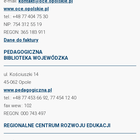
e-mail:
kontakt@oce.opolskie.pl
www.oce.opolskie.pl
tel.: +48 77 404 75 30
NIP: 754 312 55 19
REGON: 365 183 911
Dane do faktury
PEDAGOGICZNA
BIBLIOTEKA WOJEWÓDZKA
ul. Kościuszki 14
45-062 Opole
www.pedagogiczna.pl
tel.: +48 77 453 66 92, 77 454 12 40
fax wew.: 102
REGON: 000 743 497
REGIONALNE CENTRUM ROZWOJU EDUKACJI