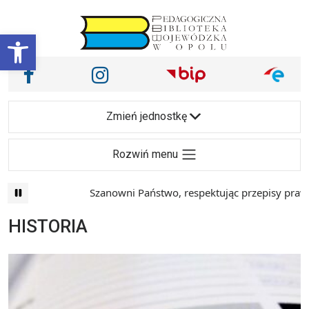
Przejdź do treści
Otwórz pasek narzędzi
Nasze media społecznościowe i inne
Facebook
Instagram
Main Navigation
Zmień jednostkę
Rozwiń menu
Szanowni Państwo, respektując przepisy prawa i
HISTORIA