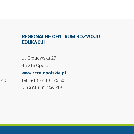
REGIONALNE CENTRUM ROZWOJU
EDUKACJI
ul. Głogowska 27
45-315 Opole
www.rcre.opolskie.pl
2 40
tel.: +48 77 404 75 30
REGON: 000 196 718