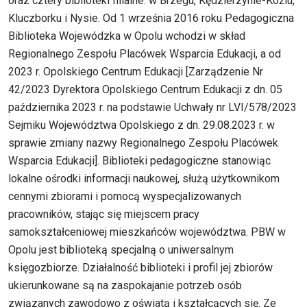
oraz cztery biblioteki filialne: w Brzegu, Kędzierzynie-Koźlu,
Kluczborku i Nysie. Od 1 września 2016 roku Pedagogiczna
Biblioteka Wojewódzka w Opolu wchodzi w skład
Regionalnego Zespołu Placówek Wsparcia Edukacji, a od
2023 r. Opolskiego Centrum Edukacji [Zarządzenie Nr
42/2023 Dyrektora Opolskiego Centrum Edukacji z dn. 05
października 2023 r. na podstawie Uchwały nr LVI/578/2023
Sejmiku Województwa Opolskiego z dn. 29.08.2023 r. w
sprawie zmiany nazwy Regionalnego Zespołu Placówek
Wsparcia Edukacji]. Biblioteki pedagogiczne stanowiąc
lokalne ośrodki informacji naukowej, służą użytkownikom
cennymi zbiorami i pomocą wyspecjalizowanych
pracowników, stając się miejscem pracy
samokształceniowej mieszkańców województwa. PBW w
Opolu jest biblioteką specjalną o uniwersalnym
księgozbiorze. Działalność biblioteki i profil jej zbiorów
ukierunkowane są na zaspokajanie potrzeb osób
związanych zawodowo z oświatą i kształcących się. Ze