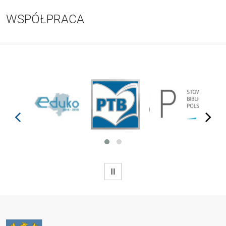
WSPÓŁPRACA
prev
next
WSTRZYMAJ