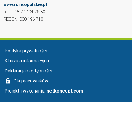
www.rcre.opolskie.pl
tel.: +48 77 404 75 30
REGON: 000 196 718
Menu stopka
Polityka prywatności
Klauzula informacyjna
Deklaracja dostępności
Dla pracowników
Projekt i wykonanie:
netkoncept.com