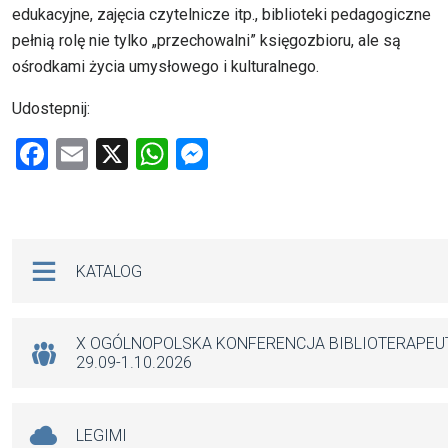
edukacyjne, zajęcia czytelnicze itp., biblioteki pedagogiczne
pełnią rolę nie tylko „przechowalni” księgozbioru, ale są
ośrodkami życia umysłowego i kulturalnego.
Udostepnij:
F
E
X
W
M
a
m
h
es
ce
ail
at
se
b
s
n
Na skróty
KATALOG
o
A
g
o
p
er
k
p
X OGÓLNOPOLSKA KONFERENCJA BIBLIOTERAPE
29.09-1.10.2026
LEGIMI