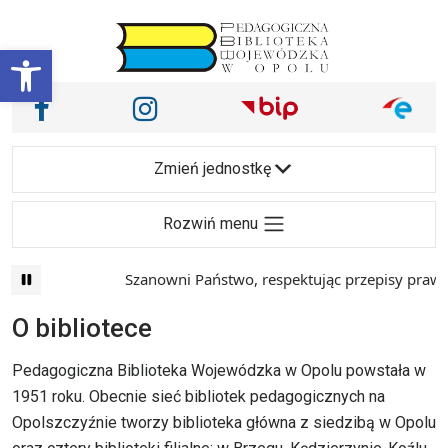
Przejdź do treści
Otwórz pasek narzędzi
Nasze media społecznościowe i inne
Facebook
Instagram
Main Navigation
Zmień jednostkę
Rozwiń menu
Szanowni Państwo, respektując przepisy prawa i
O bibliotece
Pedagogiczna Biblioteka Wojewódzka w Opolu powstała w
1951 roku. Obecnie sieć bibliotek pedagogicznych na
Opolszczyźnie tworzy biblioteka główna z siedzibą w Opolu