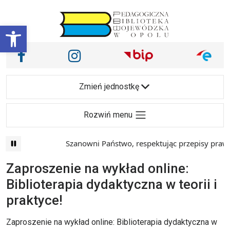
Przejdź do treści
Otwórz pasek narzędzi
Nasze media społecznościowe i inne
Facebook
Instagram
Main Navigation
Zmień jednostkę
Rozwiń menu
Szanowni Państwo, respektując przepisy prawa i
Zaproszenie na wykład online:
Biblioterapia dydaktyczna w teorii i
praktyce!
Zaproszenie na wykład online: Biblioterapia dydaktyczna w