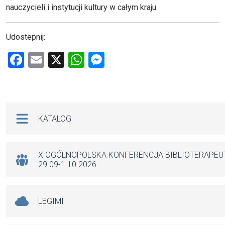
nauczycieli i instytucji kultury w całym kraju.
Udostepnij:
F
E
X
W
M
a
m
h
es
ce
ail
at
se
b
s
n
Na skróty
KATALOG
o
A
g
o
p
er
k
p
X OGÓLNOPOLSKA KONFERENCJA BIBLIOTERAPE
29.09-1.10.2026
LEGIMI