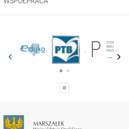
WSPÓŁPRACA
prev
next
WSTRZYMAJ