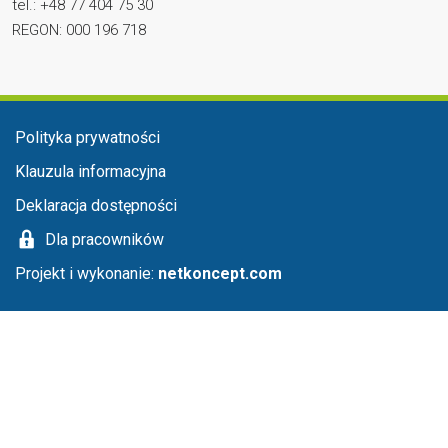
tel.: +48 77 404 75 30
REGON: 000 196 718
Menu stopka
Polityka prywatności
Klauzula informacyjna
Deklaracja dostępności
Dla pracowników
Projekt i wykonanie:
netkoncept.com