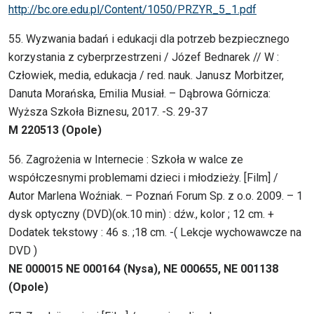
http://bc.ore.edu.pl/Content/1050/PRZYR_5_1.pdf
55. Wyzwania badań i edukacji dla potrzeb bezpiecznego
korzystania z cyberprzestrzeni / Józef Bednarek // W :
Człowiek, media, edukacja / red. nauk. Janusz Morbitzer,
Danuta Morańska, Emilia Musiał. – Dąbrowa Górnicza:
Wyższa Szkoła Biznesu, 2017. -S. 29-37
M 220513 (Opole)
56. Zagrożenia w Internecie : Szkoła w walce ze
współczesnymi problemami dzieci i młodzieży. [Film] /
Autor Marlena Woźniak. – Poznań Forum Sp. z o.o. 2009. – 1
dysk optyczny (DVD)(ok.10 min) : dźw., kolor ; 12 cm. +
Dodatek tekstowy : 46 s. ;18 cm. -( Lekcje wychowawcze na
DVD )
NE 000015 NE 000164 (Nysa), NE 000655, NE 001138
(Opole)