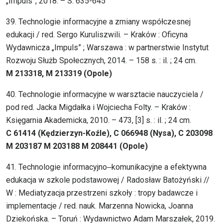
„Impuls”, 2018. – S. 635-645
39. Technologie informacyjne a zmiany współczesnej
edukacji / red. Sergo Kuruliszwili. – Kraków : Oficyna
Wydawnicza „Impuls” ; Warszawa : w partnerstwie Instytut
Rozwoju Służb Społecznych, 2014. – 158 s. : il. ; 24 cm.
M 213318, M 213319 (Opole)
40. Technologie informacyjne w warsztacie nauczyciela /
pod red. Jacka Migdałka i Wojciecha Folty. – Kraków :
Księgarnia Akademicka, 2010. – 473, [3] s. : il. ; 24 cm.
C 61414 (Kędzierzyn-Koźle), C 066948 (Nysa), C 203098
M 203187 M 203188 M 208441 (Opole)
41. Technologie informacyjno‒komunikacyjne a efektywna
edukacja w szkole podstawowej / Radosław Batożyński //
W : Mediatyzacja przestrzeni szkoły : tropy badawcze i
implementacje / red. nauk. Marzenna Nowicka, Joanna
Dziekońska. – Toruń : Wydawnictwo Adam Marszałek, 2019.