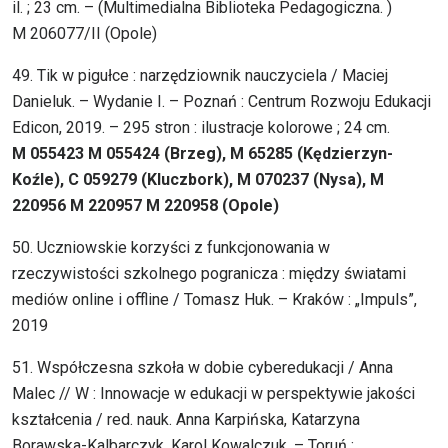
il. ; 23 cm. – (Multimedialna Biblioteka Pedagogiczna. )
M 206077/II (Opole)
49. Tik w pigułce : narzędziownik nauczyciela / Maciej
Danieluk. – Wydanie I. – Poznań : Centrum Rozwoju Edukacji
Edicon, 2019. – 295 stron : ilustracje kolorowe ; 24 cm.
M 055423 M 055424 (Brzeg), M 65285 (Kędzierzyn-
Koźle), C 059279 (Kluczbork), M 070237 (Nysa), M
220956 M 220957 M 220958 (Opole)
50. Uczniowskie korzyści z funkcjonowania w
rzeczywistości szkolnego pogranicza : między światami
mediów online i offline / Tomasz Huk. – Kraków : „Impuls”,
2019
51. Współczesna szkoła w dobie cyberedukacji / Anna
Malec // W : Innowacje w edukacji w perspektywie jakości
kształcenia / red. nauk. Anna Karpińska, Katarzyna
Borawska-Kalbarczyk, Karol Kowalczuk. – Toruń :