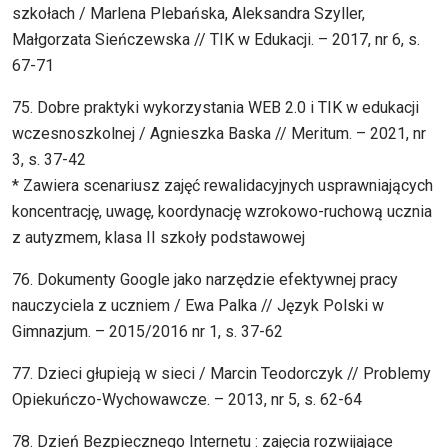
szkołach / Marlena Plebańska, Aleksandra Szyller,
Małgorzata Sieńczewska // TIK w Edukacji. – 2017, nr 6, s.
67-71
75. Dobre praktyki wykorzystania WEB 2.0 i TIK w edukacji
wczesnoszkolnej / Agnieszka Baska // Meritum. – 2021, nr
3, s. 37-42
* Zawiera scenariusz zajęć rewalidacyjnych usprawniających
koncentrację, uwagę, koordynację wzrokowo-ruchową ucznia
z autyzmem, klasa II szkoły podstawowej
76. Dokumenty Google jako narzędzie efektywnej pracy
nauczyciela z uczniem / Ewa Palka // Język Polski w
Gimnazjum. – 2015/2016 nr 1, s. 37-62
77. Dzieci głupieją w sieci / Marcin Teodorczyk // Problemy
Opiekuńczo-Wychowawcze. – 2013, nr 5, s. 62-64
78. Dzień Bezpiecznego Internetu : zajęcia rozwijające