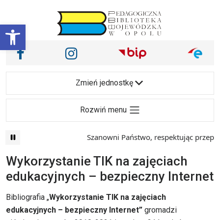
Przejdź do treści
Otwórz pasek narzędzi
Nasze media społecznościowe i inne
Facebook
Instagram
Main Navigation
Zmień jednostkę
Rozwiń menu
Szanowni Państwo, respektując przepisy prawa 
Wykorzystanie TIK na zajęciach
edukacyjnych – bezpieczny Internet
Bibliografia „
Wykorzystanie TIK na zajęciach
edukacyjnych – bezpieczny Internet”
gromadzi