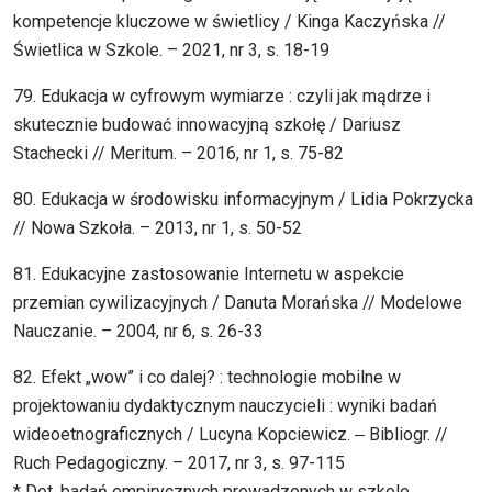
kompetencje kluczowe w świetlicy / Kinga Kaczyńska //
Świetlica w Szkole. – 2021, nr 3, s. 18-19
79. Edukacja w cyfrowym wymiarze : czyli jak mądrze i
skutecznie budować innowacyjną szkołę / Dariusz
Stachecki // Meritum. – 2016, nr 1, s. 75-82
80. Edukacja w środowisku informacyjnym / Lidia Pokrzycka
// Nowa Szkoła. – 2013, nr 1, s. 50-52
81. Edukacyjne zastosowanie Internetu w aspekcie
przemian cywilizacyjnych / Danuta Morańska // Modelowe
Nauczanie. – 2004, nr 6, s. 26-33
82. Efekt „wow” i co dalej? : technologie mobilne w
projektowaniu dydaktycznym nauczycieli : wyniki badań
wideoetnograficznych / Lucyna Kopciewicz. ‒ Bibliogr. //
Ruch Pedagogiczny. – 2017, nr 3, s. 97-115
* Dot. badań empirycznych prowadzonych w szkole