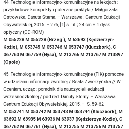
44. Technologie informacyjno-komunikacyjne na lekcjach :
przykładowe konspekty i polecane praktyki / Małgorzata
Ostrowska, Danuta Sterna. – Warszawa : Centrum Edukacji
Obywatelskiej, 2015. – 276, [1] s. : il. ; 24 cm + 1 dysk
optyczny (CD-ROM)
M 055228 M 055228 (Brzeg ), M 63693 (Kędzierzyn-
Kożle), M 053745 M 053746 M 053747 (Kluczbork), C
067760 M 067759 (Nysa), M 213766 M 213767 M 213897
(Opole)
45. Technologie informacyjno-komunikacyjne (TIK) pomocne
w udzielaniu informacji zwrotnej / Beata Zwierzyńska // W :
Oceniam, ucząc : poradnik dla nauczycieli edukacji
wczesnoszkolnej / pod red. Danuty Sterny. – Warszawa :
Centrum Edukacji Obywatelskiej, 2015. – S. 59-62
M 053741 M 053742 M 053743 M 053744 (Kluczbork), M
63692 M 63935 M 63936 M 63937 (Kędzierzyn-Koźle), C
067762 M 067761 (Nysa), M 213755 M 213756 M 213757