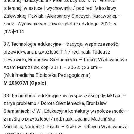
tolerancji nauczyciela / Piotr Soszyński // W : Granice
tolerancji w sztuce i wychowaniu / pod red. Mirosławy
Zalewskiej-Pawlak i Aleksandry Sieczych-Kukawskiej. –
Łódź : Wydawnictwo Uniwersytetu Łódzkiego, 2020, s.
[125]-134
37. Technologie edukacyjne – tradycja, współczesność,
przewidywana przyszłość. T. 1 / red. nauk. Tadeusz
Lewowicki, Bronisław Siemieniecki. – Toruń : Wydawnictwo
Adam Marszałek, cop. 2011. – 206 s. ; 23 cm. –
(Multimedialna Biblioteka Pedagogiczna )
M 206077/I (Opole)
38. Technologie edukacyjne we współczesnej dydaktyce –
zarys problemu / Dorota Siemieniecka, Bronisław
Siemieniecki // W : Edukacyjne konteksty współczesności –
z myślą o przyszłości / red. nauk. Joanna Madalińska-
Michalak, Norbert G. Pikuła. – Kraków : Oficyna Wydawnicza