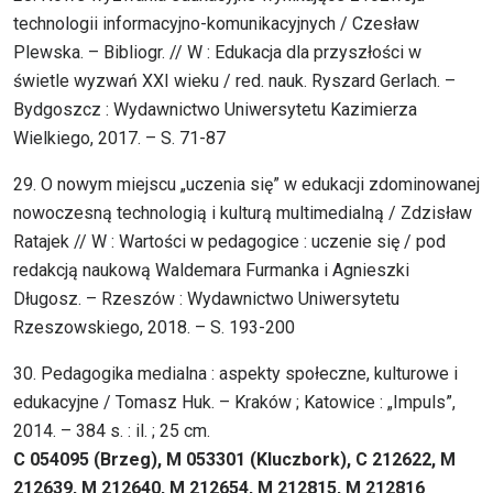
technologii informacyjno-komunikacyjnych / Czesław
Plewska. – Bibliogr. // W : Edukacja dla przyszłości w
świetle wyzwań XXI wieku / red. nauk. Ryszard Gerlach. –
Bydgoszcz : Wydawnictwo Uniwersytetu Kazimierza
Wielkiego, 2017. – S. 71-87
29. O nowym miejscu „uczenia się” w edukacji zdominowanej
nowoczesną technologią i kulturą multimedialną / Zdzisław
Ratajek // W : Wartości w pedagogice : uczenie się / pod
redakcją naukową Waldemara Furmanka i Agnieszki
Długosz. – Rzeszów : Wydawnictwo Uniwersytetu
Rzeszowskiego, 2018. – S. 193-200
30. Pedagogika medialna : aspekty społeczne, kulturowe i
edukacyjne / Tomasz Huk. – Kraków ; Katowice : „Impuls”,
2014. – 384 s. : il. ; 25 cm.
C 054095 (Brzeg), M 053301 (Kluczbork), C 212622, M
212639, M 212640, M 212654, M 212815, M 212816