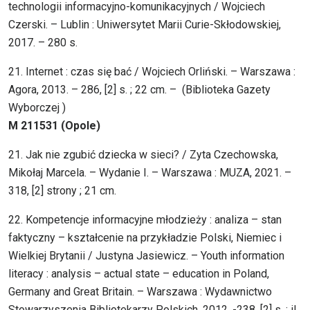
technologii informacyjno-komunikacyjnych / Wojciech
Czerski. – Lublin : Uniwersytet Marii Curie-Skłodowskiej,
2017. – 280 s.
21. Internet : czas się bać / Wojciech Orliński. – Warszawa :
Agora, 2013. – 286, [2] s. ; 22 cm. – (Biblioteka Gazety
Wyborczej )
M 211531 (Opole)
21. Jak nie zgubić dziecka w sieci? / Zyta Czechowska,
Mikołaj Marcela. – Wydanie I. – Warszawa : MUZA, 2021. –
318, [2] strony ; 21 cm.
22. Kompetencje informacyjne młodzieży : analiza – stan
faktyczny – kształcenie na przykładzie Polski, Niemiec i
Wielkiej Brytanii / Justyna Jasiewicz. – Youth information
literacy : analysis – actual state – education in Poland,
Germany and Great Britain. – Warszawa : Wydawnictwo
Stowarzyszenia Bibliotekarzy Polskich, 2012. -238, [2] s. : il.