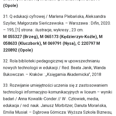
(Opole)
31. Q edukacji cyfrowej / Marlena Plebańska, Aleksandra
Szyller, Małgorzata Sieńczewska. – Warszawa : Difin, 2020.
– 195, [1] strona : ilustracje, wykresy ; 23 cm.
M 055327 (Brzeg), M 065173 (Kędzierzyn-Koźle), M
058633 (Kluczbork), M 069791 (Nysa), C 220797 M
220892 (Opole)
32. Rola biblioteki pedagogicznej w upowszechnianiu
nowych technologii w edukacji / Red. Beata Janik, Wanda
Bukowczan. – Kraków : „Księgarnia Akademicka”, 2018
33. Rozwijanie umiejętności uczenia się z zastosowaniem
technologii informacyjno-komunikacyjnych w liceum – wyniki
badań / Anna Kowalik-Conder // W : Człowiek, media,
edukacja / red. nauk. Janusz Morbitzer, Danuta Morańska,
Emilia Musiał. – Dąbrowa Górnicza: Wyższa Szkoła Biznesu,