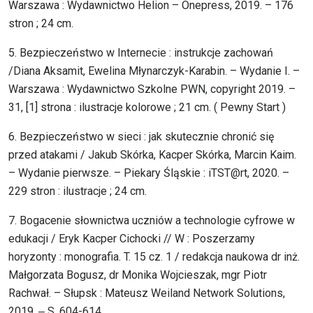
Warszawa : Wydawnictwo Helion – Onepress, 2019. – 176
stron ; 24 cm.
5. Bezpieczeństwo w Internecie : instrukcje zachowań
/Diana Aksamit, Ewelina Młynarczyk-Karabin. – Wydanie I. –
Warszawa : Wydawnictwo Szkolne PWN, copyright 2019. –
31, [1] strona : ilustracje kolorowe ; 21 cm. ( Pewny Start )
6. Bezpieczeństwo w sieci : jak skutecznie chronić się
przed atakami / Jakub Skórka, Kacper Skórka, Marcin Kaim.
– Wydanie pierwsze. – Piekary Śląskie : iTST@rt, 2020. –
229 stron : ilustracje ; 24 cm.
7. Bogacenie słownictwa uczniów a technologie cyfrowe w
edukacji / Eryk Kacper Cichocki // W : Poszerzamy
horyzonty : monografia. T. 15 cz. 1 / redakcja naukowa dr inż.
Małgorzata Bogusz, dr Monika Wojcieszak, mgr Piotr
Rachwał. – Słupsk : Mateusz Weiland Network Solutions,
2019. ‒ S. 604-614