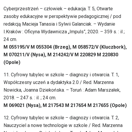
Cyberprzestrzeń – człowiek – edukacja. T. 5, Otwarte
zasoby edukacyjne w perspektywie pedagogicznej / pod
redakcją Macieja Tanasia i Sylwii Galanciak. – Wydanie
I.Kraków : Oficyna Wydawnicza „Impuls”, 2020. – 359 s. : il ;
24 cm.
M 055195/V M 055304 (Brzeg), M 058572/V (Kluczbork),
M 070211/V (Nysa), M 214242/V M 220829 M 220830
(Opole)
11. Cyfrowy tubylec w szkole – diagnozy i otwarcia. T. 1,
Współczesny uczeń a dydaktyka 2.0 / Red. Marzenna
Nowicka, Joanna Dziekońska. – Toruń : Adam Marszałek,
2018. – 247 s. : il. ; 24 cm.
M 069021 (Nysa), M 217543 M 217654 M 217655 (Opole)
12. Cyfrowy tubylec w szkole – diagnozy i otwarcia. T. 2,
Nauczyciel a nowe technologie w szkole / Red. Marzenna