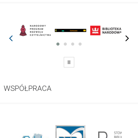
prev
next
WSTRZYMAJ
WSPÓŁPRACA