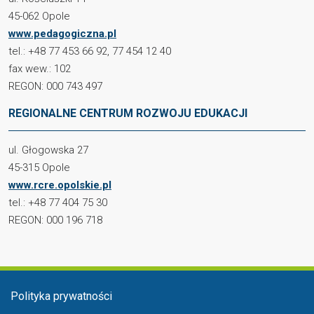
45-062 Opole
www.pedagogiczna.pl
tel.: +48 77 453 66 92, 77 454 12 40
fax wew.: 102
REGON: 000 743 497
REGIONALNE CENTRUM ROZWOJU EDUKACJI
ul. Głogowska 27
45-315 Opole
www.rcre.opolskie.pl
tel.: +48 77 404 75 30
REGON: 000 196 718
Menu stopka
Polityka prywatności