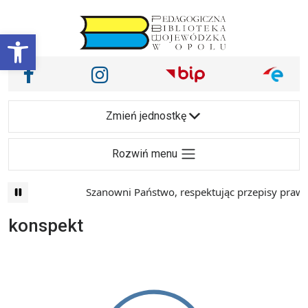
Przejdź do treści
Otwórz pasek narzędzi
Nasze media społecznościowe i inne
Facebook
Instagram
Main Navigation
Zmień jednostkę
Rozwiń menu
Szanowni Państwo, respektując przepisy prawa i 
konspekt