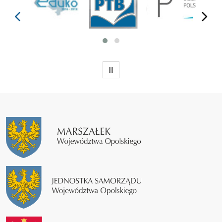
prev
next
WSTRZYMAJ