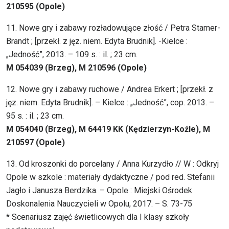
210595 (Opole)
11. Nowe gry i zabawy rozładowujące złość / Petra Stamer-
Brandt ; [przekł. z jęz. niem. Edyta Brudnik]. -Kielce :
„Jedność”, 2013. – 109 s. : il. ; 23 cm.
M 054039 (Brzeg), M 210596 (Opole)
12. Nowe gry i zabawy ruchowe / Andrea Erkert ; [przekł. z
jęz. niem. Edyta Brudnik]. – Kielce : „Jedność”, cop. 2013. –
95 s. : il. ; 23 cm.
M 054040 (Brzeg), M 64419 KK (Kędzierzyn-Koźle), M
210597 (Opole)
13. Od kroszonki do porcelany / Anna Kurzydło // W : Odkryj
Opole w szkole : materiały dydaktyczne / pod red. Stefanii
Jagło i Janusza Berdzika. – Opole : Miejski Ośrodek
Doskonalenia Nauczycieli w Opolu, 2017. – S. 73-75
* Scenariusz zajęć świetlicowych dla I klasy szkoły