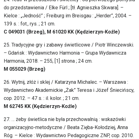
do przedstawienia / Elke Fürl ; [tł. Agnieszka Skwara]. –
Kielce : „Jedność” ; Freiburg im Breisgau : „Herder”, 2004. –
139 s. : fot., rys. ; 21 cm.
C 049031 (Brzeg), M 61020 KK (Kędzierzyn-Koźle)
25. Tradycyjne gry i zabawy świetlicowe / Piotr Winczewski.
– Gdańsk : Wydawnictwo Harmonia – Grupa Wydawnicza
Harmonia, 2018. – 255, [1] strona ; 24 cm.
M 055029 (Brzeg)
26. Wytnij, złóż i sklej / Katarzyna Michalec. – Warszawa :
Wydawnictwo Akademickie „Żak” Teresa i Józef Śniecińscy,
cop. 2012. – 47 s. : il. kolor. ; 21 cm.
M 62745 KK (Kędzierzyn-Koźle)
27. … żeby świetlica nie była przechowalnią : wskazówki
organizacyjno-metodyczne / Beata Zięba-Kołodziej, Anna
Róg. – Kielce : Wydawnictwo Pedagogiczne ZNP, cop. 2010.