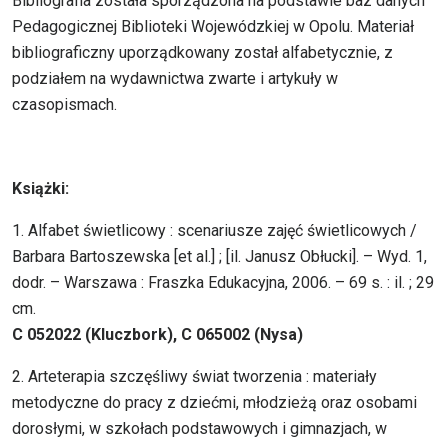
Bibliografia została sporządzona na podstawie baz danych
Pedagogicznej Biblioteki Wojewódzkiej w Opolu. Materiał
bibliograficzny uporządkowany został alfabetycznie, z
podziałem na wydawnictwa zwarte i artykuły w
czasopismach.
Książki:
1. Alfabet świetlicowy : scenariusze zajęć świetlicowych /
Barbara Bartoszewska [et al.] ; [il. Janusz Obłucki]. – Wyd. 1,
dodr. – Warszawa : Fraszka Edukacyjna, 2006. – 69 s. : il. ; 29
cm.
C 052022 (Kluczbork), C 065002 (Nysa)
2. Arteterapia szczęśliwy świat tworzenia : materiały
metodyczne do pracy z dziećmi, młodzieżą oraz osobami
dorosłymi, w szkołach podstawowych i gimnazjach, w