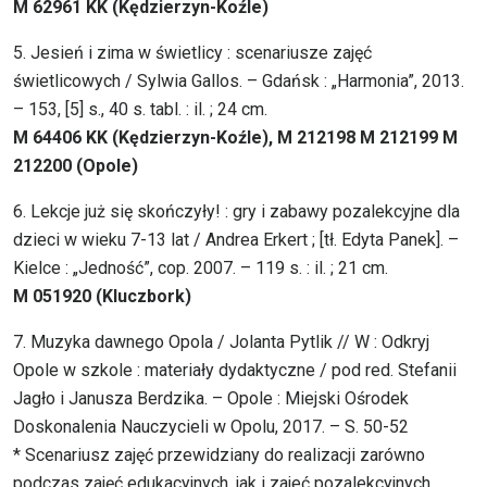
M 62961 KK (Kędzierzyn-Koźle)
5. Jesień i zima w świetlicy : scenariusze zajęć
świetlicowych / Sylwia Gallos. – Gdańsk : „Harmonia”, 2013.
– 153, [5] s., 40 s. tabl. : il. ; 24 cm.
M 64406 KK (Kędzierzyn-Koźle), M 212198 M 212199 M
212200 (Opole)
6. Lekcje już się skończyły! : gry i zabawy pozalekcyjne dla
dzieci w wieku 7-13 lat / Andrea Erkert ; [tł. Edyta Panek]. –
Kielce : „Jedność”, cop. 2007. – 119 s. : il. ; 21 cm.
M 051920 (Kluczbork)
7. Muzyka dawnego Opola / Jolanta Pytlik // W : Odkryj
Opole w szkole : materiały dydaktyczne / pod red. Stefanii
Jagło i Janusza Berdzika. – Opole : Miejski Ośrodek
Doskonalenia Nauczycieli w Opolu, 2017. – S. 50-52
* Scenariusz zajęć przewidziany do realizacji zarówno
podczas zajęć edukacyjnych, jak i zajeć pozalekcyjnych