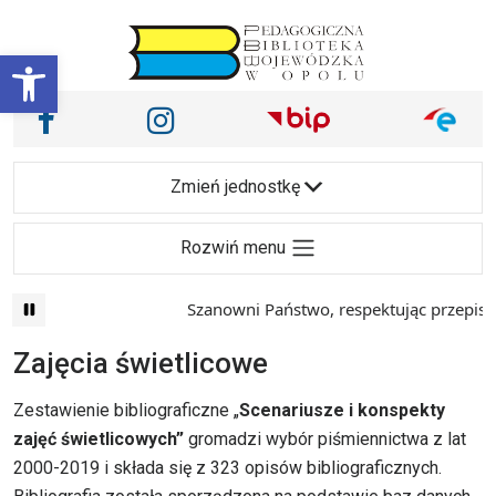
Przejdź do treści
Otwórz pasek narzędzi
Nasze media społecznościowe i inne
Facebook
Instagram
Main Navigation
Zmień jednostkę
Rozwiń menu
Szanowni Państwo, respektując przepisy prawa i
Zajęcia świetlicowe
Zestawienie bibliograficzne „
Scenariusze i konspekty
zajęć świetlicowych”
gromadzi wybór piśmiennictwa z lat
2000-2019 i składa się z 323 opisów bibliograficznych.