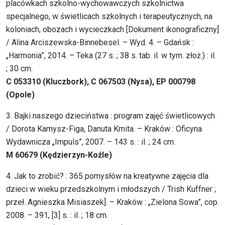
placówkach szkolno-wychowawczych szkolnictwa
specjalnego, w świetlicach szkolnych i terapeutycznych, na
koloniach, obozach i wycieczkach [Dokument ikonograficzny]
/ Alina Arciszewska-Binnebesel. – Wyd. 4. – Gdańsk :
„Harmonia”, 2014. – Teka (27 s. ; 38 s. tab. il. w tym. złoż.) : il.
; 30 cm.
C 053310 (Kluczbork), C 067503 (Nysa), EP 000798
(Opole)
3. Bajki naszego dzieciństwa : program zajęć świetlicowych
/ Dorota Kamysz-Figa, Danuta Kmita. – Kraków : Oficyna
Wydawnicza „Impuls”, 2007. – 143 s. : il. ; 24 cm.
M 60679 (Kędzierzyn-Koźle)
4. Jak to zrobić? : 365 pomysłów na kreatywne zajęcia dla
dzieci w wieku przedszkolnym i młodszych / Trish Kuffner ;
przeł. Agnieszka Misiaszek]. – Kraków : „Zielona Sowa”, cop.
2008. – 391, [3] s. : il. ; 18 cm.