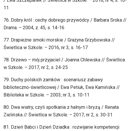
/ Ewa Szczepanek // Świetlica w Szkole. – 2018, nr 4, s. 10-
11
76. Dobry król : cechy dobrego przywódcy / Barbara Sroka //
Drama. – 2004, z. 45, s. 14-16
77. Drapieżne smoki morskie / Grażyna Grzybowska //
Świetlica w Szkole. – 2016, nr 3, s. 16-17
78. Drzewo – mój przyjaciel / Joanna Chlewska // Świetlica
w Szkole. – 2017, nr 2, s. 24-25
79. Duchy polskich zamków : scenariusz zabawy
biblioteczno-świetlicowej / Ewa Petiuk, Ewa Kamińska //
Biblioteka w Szkole. – 2003, nr 3, s. 10-11
80. Dwa wiatry, czyli spotkania z halnym i bryzą / Renata
Zielińska // Świetlica w Szkole. – 2017, nr 2, s. 30-31
81. Dzień Babci i Dzień Dziadka : rozwijanie kompetencji