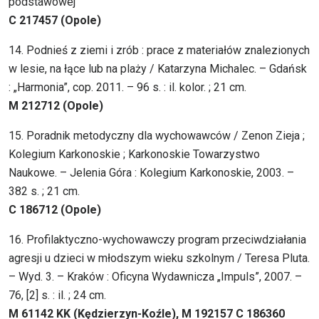
podstawowej
C 217457 (Opole)
14. Podnieś z ziemi i zrób : prace z materiałów znalezionych
w lesie, na łące lub na plaży / Katarzyna Michalec. – Gdańsk
: „Harmonia”, cop. 2011. – 96 s. : il. kolor. ; 21 cm.
M 212712 (Opole)
15. Poradnik metodyczny dla wychowawców / Zenon Zieja ;
Kolegium Karkonoskie ; Karkonoskie Towarzystwo
Naukowe. – Jelenia Góra : Kolegium Karkonoskie, 2003. –
382 s. ; 21 cm.
C 186712 (Opole)
16. Profilaktyczno-wychowawczy program przeciwdziałania
agresji u dzieci w młodszym wieku szkolnym / Teresa Pluta.
– Wyd. 3. – Kraków : Oficyna Wydawnicza „Impuls”, 2007. –
76, [2] s. : il. ; 24 cm.
M 61142 KK (Kędzierzyn-Koźle), M 192157 C 186360