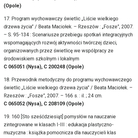
(Opole)
17. Program wychowawczy świetlic „Liście wielkiego
drzewa życia” / Beata Maciołek. – Rzeszów : „Fosze”, 2007.
– S. 95-134 : Scenariusze przebiegu spotkań integracyjnych
wspomagających rozwój aktywności twórczej dzieci,
organizowanych przez świetlicę we wspólpracy ze
środowiskiem szkolnym i lokalnym
C 065051 (Nysa), C 200248 (Opole)
18. Przewodnik metodyczny do programu wychowawczego
świetlic „Liście wielkiego drzewa życia” / Beata Maciołek. –
Rzeszów : „Fosze”, 2007. – 166 s. : il. ; 24 cm.
C 065052 (Nysa), C 208109 (Opole)
19. 160 [Sto sześćdziesiąt] pomysłów na nauczanie
zintegrowane w klasach I-III : edukacja plastyczno-
muzyczna : książka pomocnicza dla nauczycieli klas