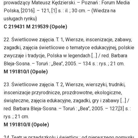
prowadzący Mateusz Kędzierski. – Poznań : Forum Media
Polska, [2016]. – 121, [1] s. : il. ; 30 cm. – (Wiedza na
usługach rynku)
C 219431 M 219539 (Opole)
22. Świetlicowe zajęcia. T. 1, Wiersze, inscenizacje, zabawy,
zagadki, zajęcia świetlicowe o tematyce edukacyjnej, polskie
zwyczaje i tradycje, Polska w legendach […] / red. Barbara
Bleja-Sosna. – Toruń : „Bea”, 2005. – 134 s. : rys. ; 21 cm.
M 191810/I (Opole)
23. Świetlicowe zajęcia. T. 2, Wiersze, wierszyki, trudniki,
inscenizacje przyrodnicze, prozdrowotne, ekologiczne,
świąteczne, zajęcia edukacyjne, zagadki, gry i zabawy […] /
red. Barbara Bleja-Sosna. – Toruń : „Bea”, 2005. – 127,[3] s. :
rys. ; 21 cm.
M 191810/II (Opole)
24. Teatr w przedszkolu i świetlicy : od pierwszego pomysłu