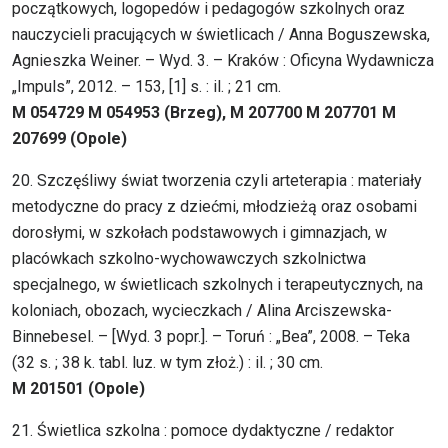
początkowych, logopedów i pedagogów szkolnych oraz
nauczycieli pracujących w świetlicach / Anna Boguszewska,
Agnieszka Weiner. – Wyd. 3. – Kraków : Oficyna Wydawnicza
„Impuls”, 2012. – 153, [1] s. : il. ; 21 cm.
M 054729 M 054953 (Brzeg), M 207700 M 207701 M
207699 (Opole)
20. Szczęśliwy świat tworzenia czyli arteterapia : materiały
metodyczne do pracy z dziećmi, młodzieżą oraz osobami
dorosłymi, w szkołach podstawowych i gimnazjach, w
placówkach szkolno-wychowawczych szkolnictwa
specjalnego, w świetlicach szkolnych i terapeutycznych, na
koloniach, obozach, wycieczkach / Alina Arciszewska-
Binnebesel. – [Wyd. 3 popr.]. – Toruń : „Bea”, 2008. – Teka
(32 s. ; 38 k. tabl. luz. w tym złoż.) : il. ; 30 cm.
M 201501 (Opole)
21. Świetlica szkolna : pomoce dydaktyczne / redaktor