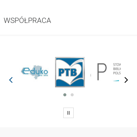
WSPÓŁPRACA
prev
next
WSTRZYMAJ