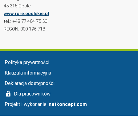
45-315 Opole
www.rcre.opolskie.pl
tel.: +48 77 404 75 30
REGON: 000 196 718
Menu stopka
Polityka prywatności
Klauzula informacyjna
Deklaracja dostępności
Dla pracowników
Projekt i wykonanie:
netkoncept.com