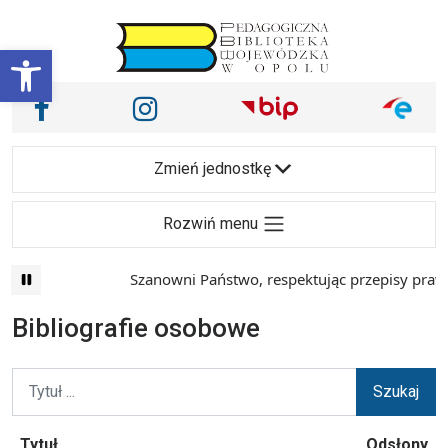
Przejdź do treści
Otwórz pasek narzędzi
Nasze media społecznościowe i inne
Facebook
Instagram
Main Navigation
Zmień jednostkę
Rozwiń menu
Szanowni Państwo, respektując przepisy prawa 
Bibliografie osobowe
Tytuł
Odsłony