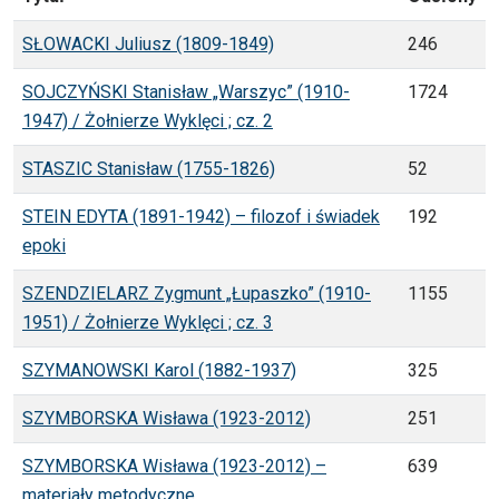
SŁOWACKI Juliusz (1809-1849)
246
SOJCZYŃSKI Stanisław „Warszyc” (1910-
1724
1947) / Żołnierze Wyklęci ; cz. 2
STASZIC Stanisław (1755-1826)
52
STEIN EDYTA (1891-1942) – filozof i świadek
192
epoki
SZENDZIELARZ Zygmunt „Łupaszko” (1910-
1155
1951) / Żołnierze Wyklęci ; cz. 3
SZYMANOWSKI Karol (1882-1937)
325
SZYMBORSKA Wisława (1923-2012)
251
SZYMBORSKA Wisława (1923-2012) –
639
materiały metodyczne