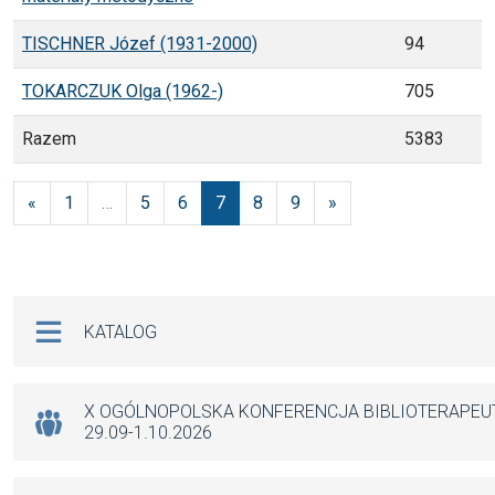
TISCHNER Józef (1931-2000)
94
TOKARCZUK Olga (1962-)
705
Razem
5383
Nawigacja po wpisach
«
1
…
5
6
7
8
9
»
Na skróty
KATALOG
X OGÓLNOPOLSKA KONFERENCJA BIBLIOTERAPE
29.09-1.10.2026