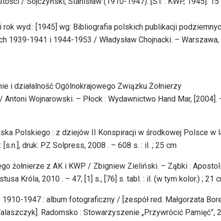
ości / Sojczyński, Stanisław (1910-1947). [S.l. : KWP, 1945]. 15 s
i rok wyd.: [1945] wg: Bibliografia polskich publikacji podziemny
ch 1939-1941 i 1944-1953 / Władysław Chojnacki. – Warszawa,
nie i działalność Ogólnokrajowego Związku Żołnierzy
 Antoni Wojnarowski. – Płock : Wydawnictwo Hand Mar, [2004]. 
ska Polskiego : z dziejów II Konspiracji w środkowej Polsce w l
.n.], druk: PZ Solpress, 2008 . – 608 s. : il. ; 25 cm
jego żołnierze z AK i KWP / Zbigniew Zieliński. – Ząbki : Aposto
Króla, 2010 . – 47, [1] s., [76] s. tabl. : il. (w tym kolor.) ; 21 
 1910-1947 : album fotograficzny / [zespół red. Małgorzata Bore
l Walaszczyk]. Radomsko : Stowarzyszenie „Przywrócić Pamięć”, 2