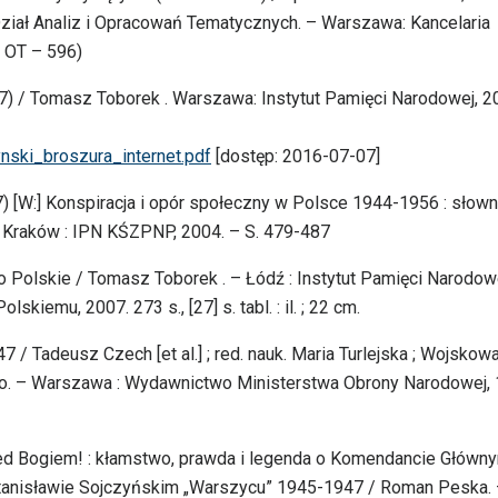
 Dział Analiz i Opracowań Tematycznych. – Warszawa: Kancelaria
 OT – 596)
) / Tomasz Toborek . Warszawa: Instytut Pamięci Narodowej, 2
ynski_broszura_internet.pdf
[dostęp: 2016-07-07]
) [W:] Konspiracja i opór społeczny w Polsce 1944-1956 : słown
 . – Kraków : IPN KŚZPNP, 2004. – S. 479-487
o Polskie / Tomasz Toborek . – Łódź : Instytut Pamięci Narodow
iemu, 2007. 273 s., [27] s. tabl. : il. ; 22 cm.
 Tadeusz Czech [et al.] ; red. nauk. Maria Turlejska ; Wojskow
go. – Warszawa : Wydawnictwo Ministerstwa Obrony Narodowej,
przed Bogiem! : kłamstwo, prawda i legenda o Komendancie Główn
Stanisławie Sojczyńskim „Warszycu” 1945-1947 / Roman Peska.