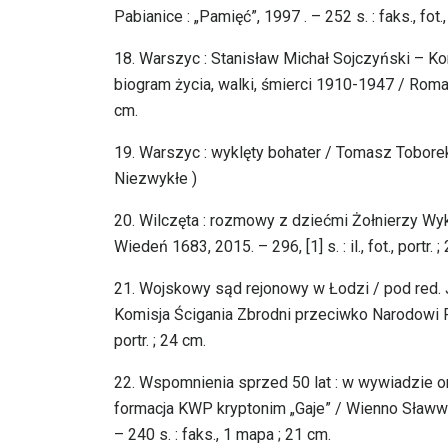
Pabianice : „Pamięć”, 1997 . – 252 s. : faks., fot., 
18. Warszyc : Stanisław Michał Sojczyński – 
biogram życia, walki, śmierci 1910-1947 / Roman P
cm.
19. Warszyc : wyklęty bohater / Tomasz Toborek. 
Niezwykłe )
20. Wilczęta : rozmowy z dziećmi Żołnierzy Wyklęt
Wiedeń 1683, 2015. – 296, [1] s. : il., fot., portr. 
21. Wojskowy sąd rejonowy w Łodzi / pod red. 
Komisja Ścigania Zbrodni przeciwko Narodowi Po
portr. ; 24 cm.
22. Wspomnienia sprzed 50 lat : w wywiadzie 
formacja KWP kryptonim „Gaje” / Wienno Sławw
– 240 s. : faks., 1 mapa ; 21 cm.