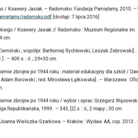
o / Ksawery Jasiak. – Radomsko: Fundacja Pamiętamy, 2010. – 
aPamietamy/radomsko.pdf
[dostęp: 7 lipca 2016]
skiego / Ksawery Jasiak // Radomsko : Muzeum Regionalne im.
24 cm.
Ziemiński ; współpr. Bartłomiej Rychlewski, Leszek Żebrowski] .
 . – 409 s. : il. ; 29×30 cm.
iemie zbrojne po 1944 roku : materiał edukacyjny dla szkół / Da
acji Adam Borowski ; red. Mirosława Łątkowska] . – Warszawa : Ofi
m.
ziemie zbrojne po 1944 roku / wybór i oprac. Grzegorz Wąsowski
 Republikańska, 1999 . – 343, [2] s. : il., 2 mapy ; 30 cm
/ Joanna Wieliczka-Szarkowa. – Kraków : Wydaw. AA, cop. 2013 .