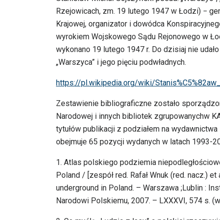
Rzejowicach, zm. 19 lutego 1947 w Łodzi) − gen
Krajowej, organizator i dowódca Konspiracyjne
wyrokiem Wojskowego Sądu Rejonowego w Łodzi
wykonano 19 lutego 1947 r. Do dzisiaj nie udał
„Warszyca” i jego pięciu podwładnych.
https://pl.wikipedia.org/wiki/Stanis%C5%82a
Zestawienie bibliograficzne zostało sporządzo
Narodowej i innych bibliotek zgrupowanychw KA
tytułów publikacji z podziałem na wydawnictwa z
obejmuje 65 pozycji wydanych w latach 1993-20
1. Atlas polskiego podziemia niepodległościow
Poland / [zespół red. Rafał Wnuk (red. nacz.) et 
underground in Poland. – Warszawa ;Lublin : In
Narodowi Polskiemu, 2007. – LXXXVI, 574 s. (w tym