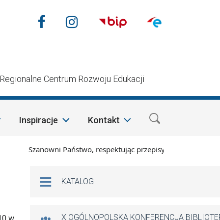
Nasze media społecznościow
Facebook
Instagram
n
Regionalne Centrum Rozwoju Edukacji
Inspiracje
Kontakt
Szanowni Państwo, respektując przepisy prawa i mając na wz
Na skróty
KATALOG
X OGÓLNOPOLSKA KONFERENCJA BIBLIOT
910 w