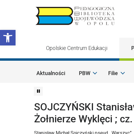
Przejdź do treści
Otwórz pasek narzędzi
Opolskie Centrum Edukacji
P
Aktualności
PBW
Filie
SOJCZYŃSKI Stanisław
Żołnierze Wyklęci ; cz.
Stanisław Michał Sojczyński pseud. „Warszyc”, „