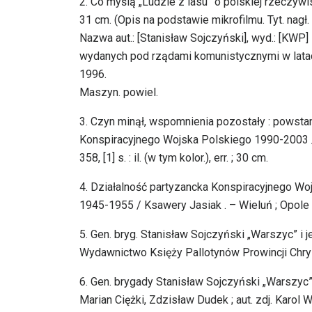
2. Co myślą „Ludzie z lasu” o polskiej rzeczywist
31 cm. (Opis na podstawie mikrofilmu. Tyt. nagł.
Nazwa aut.: [Stanisław Sojczyński], wyd.: [KWP] 
wydanych pod rządami komunistycznymi w lata
1996.
Maszyn. powiel.
3. Czyn minął, wspomnienia pozostały : powsta
Konspiracyjnego Wojska Polskiego 1990-2003 /
358, [1] s. : il. (w tym kolor.), err. ; 30 cm.
4. Działalność partyzancka Konspiracyjnego Woj
1945-1955 / Ksawery Jasiak . – Wieluń ; Opole : [s
5. Gen. bryg. Stanisław Sojczyński „Warszyc” i 
Wydawnictwo Księży Pallotynów Prowincji Chrystusa 
6. Gen. brygady Stanisław Sojczyński „Warszyc”
Marian Ciężki, Zdzisław Dudek ; aut. zdj. Karo