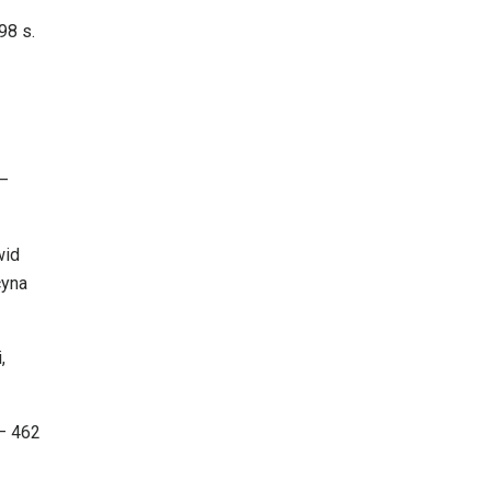
98 s.
 –
wid
cyna
,
 – 462