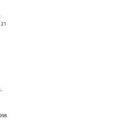
:
; 21
–
,
998.