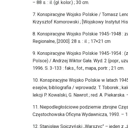
– 88 s. : il. (gł. kolor.) ; 30 cm.
7. Konspiracyjne Wojsko Polskie / Tomasz Lencz
Krzysztof Komorowski ; [Wojskowy Instytut Hist
8. Konspiracyjne Wojsko Polskie 1945-1948 : za
Regionalne, [2000]. 28 s. : il. ; 17×21 cm
9. Konspiracyjne Wojsko Polskie 1945-1954 : (
Polsce) / Andrzej Wiktor Gała. Wyd. 2 (popr., u
1996. S. 3-133 : faks., fot., mapa, portr. ; 21 cm.
10. Konspiracyjne Wojsko Polskie w latach 1945 
esejów, bibliografia / wprowadz. T. Toborek ; ka
lekcji P. Kowalski, G. Nawrot ; red. A. Piekarsk
11. Niepodległościowe podziemie zbrojne Częst
Częstochowska Oficyna Wydawnicza, 1993. – 132 s
12. Stanisław Sojczyński „Warszyc” – jeden z „ż