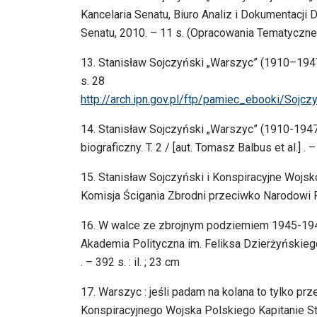
Kancelaria Senatu, Biuro Analiz i Dokumentacji
Senatu, 2010. – 11 s. (Opracowania Tematyczne
13. Stanisław Sojczyński „Warszyc” (1910–1947
s. 28
http://arch.ipn.gov.pl/ftp/pamiec_ebooki/Sojcz
14. Stanisław Sojczyński „Warszyc” (1910-1947
biograficzny. T. 2 / [aut. Tomasz Balbus et al.]
15. Stanisław Sojczyński i Konspiracyjne Wojsk
Komisja Ścigania Zbrodni przeciwko Narodowi Polsk
16. W walce ze zbrojnym podziemiem 1945-1947 /
Akademia Polityczna im. Feliksa Dzierżyńskie
. – 392 s. : il. ; 23 cm
17. Warszyc : jeśli padam na kolana to tylko 
Konspiracyjnego Wojska Polskiego Kapitanie 