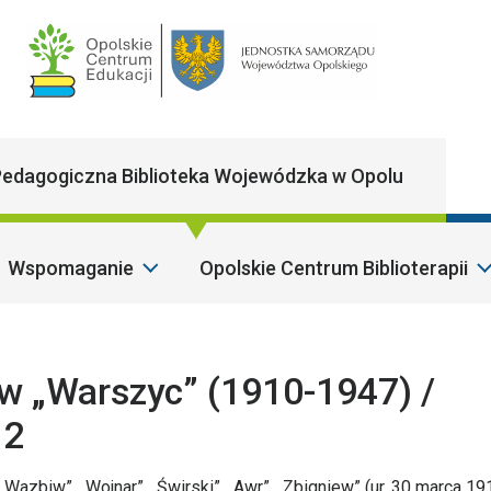
Main Navigatio
edagogiczna Biblioteka Wojewódzka w Opolu
Wspomaganie
Opolskie Centrum Biblioterapii
 „Warszyc” (1910-1947) /
 2
Wazbiw”, „Wojnar”, „Świrski”, „Awr”, „Zbigniew” (ur. 30 marca 1