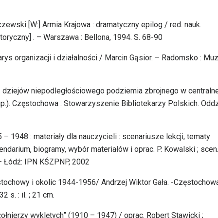
ewski [W:] Armia Krajowa : dramatyczny epilog / red. nauk.
oryczny] . – Warszawa : Bellona, 1994. S. 68-90
rys organizacji i działalności / Marcin Gąsior. – Radomsko : M
z dziejów niepodległościowego podziemia zbrojnego w centralne
zup.). Częstochowa : Stowarzyszenie Bibliotekarzy Polskich. Oddz
– 1948 : materiały dla nauczycieli : scenariusze lekcji, tematy
lendarium, biogramy, wybór materiałów i oprac. P. Kowalski ; scen
a. – Łódź: IPN KŚZPNP, 2002
ochowy i okolic 1944-1956/ Andrzej Wiktor Gała. -Częstochowa
. : il. ; 21 cm.
ołnierzy wyklętych” (1910 – 1947) / oprac. Robert Stawicki ;