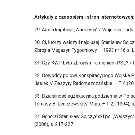
Artykuły z czasopism i stron internetowych:
29. Armia kapitana „Warszyca” / Wojciech Dudkie
30. Ci, którzy walczyli najdłużej. Stanisław S
Zbrojna Magazyn Tygodniowy. – 1993 nr 16 s. I, i
31. Czy KWP było zbrojnym ramieniem PSL? / 
32. Dowódcy polowi Konspiracyjnego Wojska P
Jasiak // Zeszyty Radomszczańskie. – T. 4 (201
33. Działalność egzekucyjna podziemia w Pols
Tomasz B. Lenczewski // Mars. – T. 2, (1994), 
34. Generał Stanisław Sojczyński ps. „Warszyc”
(2006), s. 217-227