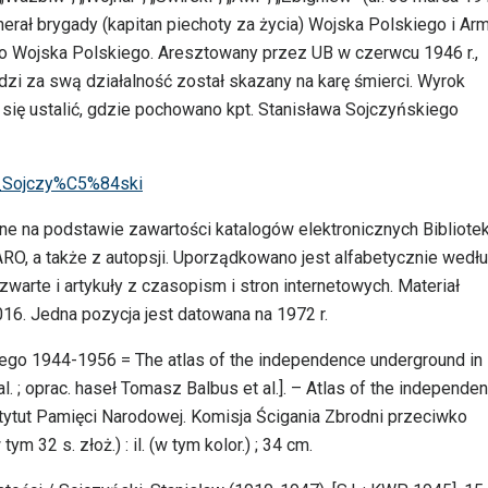
erał brygady (kapitan piechoty za życia) Wojska Polskiego i Arm
go Wojska Polskiego. Aresztowany przez UB w czerwcu 1946 r.,
 za swą działalność został skazany na karę śmierci. Wyrok
o się ustalić, gdzie pochowano kpt. Stanisława Sojczyńskiego
w_Sojczy%C5%84ski
ne na podstawie zawartości katalogów elektronicznych Bibliotek
RO, a także z autopsji. Uporządkowano jest alfabetycznie wedł
warte i artykuły z czasopism i stron internetowych. Materiał
16. Jedna pozycja jest datowana na 1972 r.
ego 1944-1956 = The atlas of the independence underground in
al. ; oprac. haseł Tomasz Balbus et al.]. – Atlas of the independe
stytut Pamięci Narodowej. Komisja Ścigania Zbrodni przeciwko
 32 s. złoż.) : il. (w tym kolor.) ; 34 cm.