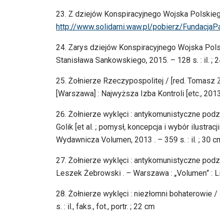
23. Z dziejów Konspiracyjnego Wojska Polskieg
http://www.solidarni.waw.pl/pobierz/Fundacj
24. Zarys dziejów Konspiracyjnego Wojska Pol
Stanisława Sankowskiego, 2015. – 128 s. : il. ; 
25. Żołnierze Rzeczypospolitej / [red. Tomasz 
[Warszawa] : Najwyższa Izba Kontroli [etc., 2013 ]
26. Żołnierze wyklęci : antykomunistyczne podz
Golik [et al. ; pomysł, koncepcja i wybór ilustr
Wydawnicza Volumen, 2013 . – 359 s. : il. ; 30 c
27. Żołnierze wyklęci : antykomunistyczne pod
Leszek Żebrowski . – Warszawa : „Volumen” : Liga
28. Żołnierze wyklęci : niezłomni bohaterowie 
s. : il., faks., fot., portr. ; 22 cm