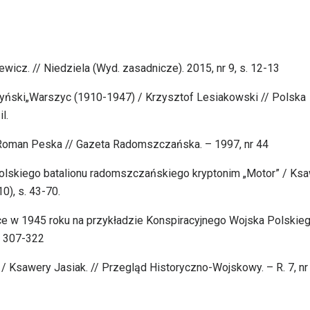
wicz. // Niedziela (Wyd. zasadnicze). 2015, nr 9, s. 12-13
ojczyński„Warszyc (1910-1947) / Krzysztof Lesiakowski // Polska
l.
Roman Peska // Gazeta Radomszczańska. – 1997, nr 44
olskiego batalionu radomszczańskiego kryptonim „Motor” / Ks
0), s. 43-70.
ce w 1945 roku na przykładzie Konspiracyjnego Wojska Polskieg
s. 307-322
 / Ksawery Jasiak. // Przegląd Historyczno-Wojskowy. – R. 7, nr