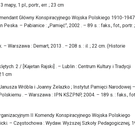
3 mapy, 1 pl., portr., err. ; 23 cm
Komendant Główny Konspiracyjnego Wojska Polskiego 1910-1947 
eska. – Pabianice : „Pamięć”, 2002 . – 89 s. : faks., fot., portr. 
– Warszawa : Demart, 2013 . – 208 s. : il. ; 22 cm. (Historie
ych. 2 / [Kajetan Rajski] . – Lublin : Centrum Kultury i Tradycji
; 21 cm
Janusza Wróbla i Joanny Żelazko ; Instytut Pamięci Narodowej 
lskiemu . – Warszawa : IPN KŚZPNP, 2004. – 189 s. : faks., fot.
organizacyjnym II Komendy Konspiracyjnego Wojska Polskiego
icki. – Częstochowa : Wydaw. Wyższej Szkoły Pedagogicznej, 1