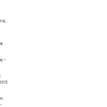
016,
ik
ej –
a
 1972
ym
 –