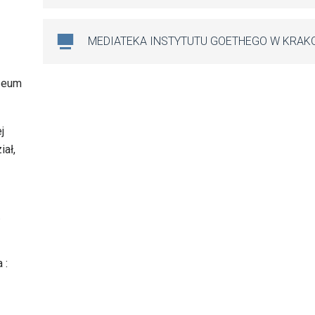
MEDIATEKA INSTYTUTU GOETHEGO W KRAK
uzeum
j
iał,
.
 :