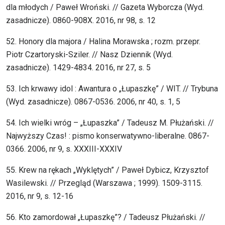
dla młodych / Paweł Wroński. // Gazeta Wyborcza (Wyd.
zasadnicze). 0860-908X. 2016, nr 98, s. 12
52. Honory dla majora / Halina Morawska ; rozm. przepr.
Piotr Czartoryski-Sziler. // Nasz Dziennik (Wyd.
zasadnicze). 1429-4834. 2016, nr 27, s. 5
53. Ich krwawy idol : Awantura o „Łupaszkę” / WIT. // Trybuna
(Wyd. zasadnicze). 0867-0536. 2006, nr 40, s. 1, 5
54. Ich wielki wróg – „Łupaszka” / Tadeusz M. Płużański. //
Najwyższy Czas! : pismo konserwatywno-liberalne. 0867-
0366. 2006, nr 9, s. XXXIII-XXXIV
55. Krew na rękach „Wyklętych” / Paweł Dybicz, Krzysztof
Wasilewski. // Przegląd (Warszawa ; 1999). 1509-3115.
2016, nr 9, s. 12-16
56. Kto zamordował „Łupaszkę”? / Tadeusz Płużański. //