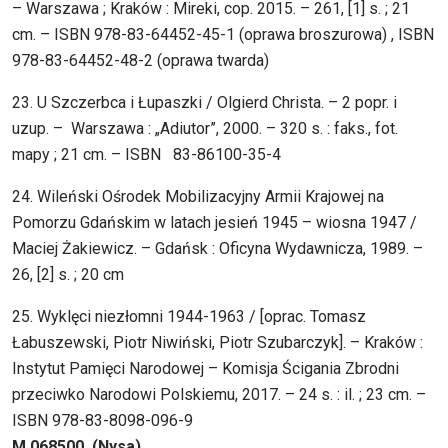
– Warszawa ; Kraków : Mireki, cop. 2015. – 261, [1] s. ; 21
cm. – ISBN 978-83-64452-45-1 (oprawa broszurowa) , ISBN
978-83-64452-48-2 (oprawa twarda)
23. U Szczerbca i Łupaszki / Olgierd Christa. – 2 popr. i
uzup. – Warszawa : „Adiutor”, 2000. – 320 s. : faks., fot.
mapy ; 21 cm. – ISBN 83-86100-35-4
24. Wileński Ośrodek Mobilizacyjny Armii Krajowej na
Pomorzu Gdańskim w latach jesień 1945 – wiosna 1947 /
Maciej Żakiewicz. – Gdańsk : Oficyna Wydawnicza, 1989. –
26, [2] s. ; 20 cm
25. Wyklęci niezłomni 1944-1963 / [oprac. Tomasz
Łabuszewski, Piotr Niwiński, Piotr Szubarczyk]. – Kraków :
Instytut Pamięci Narodowej – Komisja Ścigania Zbrodni
przeciwko Narodowi Polskiemu, 2017. – 24 s. : il. ; 23 cm. –
ISBN 978-83-8098-096-9
M 068500 (Nysa)