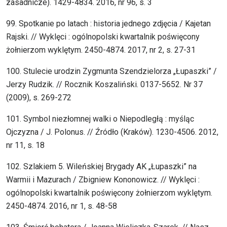
zasadnicze). 1429-4834. 2016, nr 96, s. 3
99. Spotkanie po latach : historia jednego zdjęcia / Kajetan
Rajski. // Wyklęci : ogólnopolski kwartalnik poświęcony
żołnierzom wyklętym. 2450-4874. 2017, nr 2, s. 27-31
100. Stulecie urodzin Zygmunta Szendzielorza „Łupaszki” /
Jerzy Rudzik. // Rocznik Koszaliński. 0137-5652. Nr 37
(2009), s. 269-272
101. Symbol niezłomnej walki o Niepodległą : myśląc
Ojczyzna / J. Polonus. // Źródło (Kraków). 1230-4506. 2012,
nr 11, s. 18
102. Szlakiem 5. Wileńskiej Brygady AK „Łupaszki” na
Warmii i Mazurach / Zbigniew Kononowicz. // Wyklęci :
ogólnopolski kwartalnik poświęcony żołnierzom wyklętym.
2450-4874. 2016, nr 1, s. 48-58