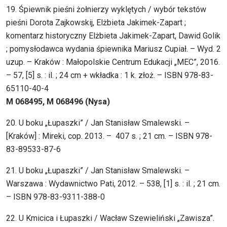
19. Śpiewnik pieśni żołnierzy wyklętych / wybór tekstów
pieśni Dorota Zajkowskij, Elżbieta Jakimek-Zapart ;
komentarz historyczny Elżbieta Jakimek-Zapart, Dawid Golik
; pomysłodawca wydania śpiewnika Mariusz Cupiał. – Wyd. 2
uzup. – Kraków : Małopolskie Centrum Edukacji „MEC”, 2016.
– 57, [5] s. : il. ; 24 cm + wkładka : 1 k. złoż. – ISBN 978-83-
65110-40-4
M 068495, M 068496 (Nysa)
20. U boku „Łupaszki” / Jan Stanisław Smalewski. –
[Kraków] : Mireki, cop. 2013. – 407 s. ; 21 cm. – ISBN 978-
83-89533-87-6
21. U boku „Łupaszki” / Jan Stanisław Smalewski. –
Warszawa : Wydawnictwo Pati, 2012. – 538, [1] s. : il. ; 21 cm.
– ISBN 978-83-9311-388-0
22. U Kmicica i Łupaszki / Wacław Szewieliński „Zawisza”.