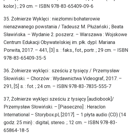
kolor.) ; 29 cm. – ISBN 978-83-65409-09-6
35. Żołnierze Wyklęci : niezłomni bohaterowie
nienazwanego powstania / Tadeusz M. Płużański ; Beata
Sławińska. – Wydanie 2. poszerz. – Warszawa : Wojskowe
Centrum Edukacji Obywatelskiej im. płk. dypl. Mariana
Porwita, 2017. – 441, [3] s. : faks., fot., portr. ; 29 cm. – ISBN
978-83-65409-35-5
36. Żołnierze wyklęci : sześciu z tysięcy / Przemysław
Słowiński. – Chorzów : Wydawnictwa Videograf, 2017. –
291, [5] s. : fot. ; 24 cm. – ISBN 978-83-7835-555-7
37, Żołnierze wyklęci sześciu z tysięcy [audiobook]/
Przemysław Słowiński. – [Piaseczno] : Heraclon
International – Storybox.pl, [2017]. – 1 płyta audio (CD) (14
godz. 25 min) : digital, stereo. ; 12 cm. – ISBN 978-83-
65864-18-5