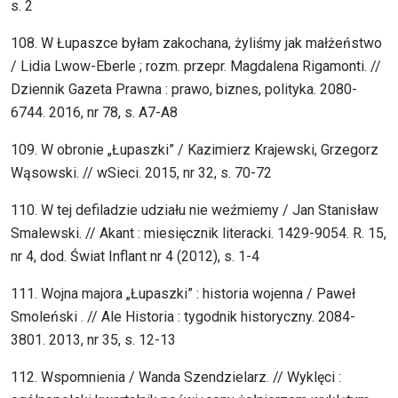
s. 2
108. W Łupaszce byłam zakochana, żyliśmy jak małżeństwo
/ Lidia Lwow-Eberle ; rozm. przepr. Magdalena Rigamonti. //
Dziennik Gazeta Prawna : prawo, biznes, polityka. 2080-
6744. 2016, nr 78, s. A7-A8
109. W obronie „Łupaszki” / Kazimierz Krajewski, Grzegorz
Wąsowski. // wSieci. 2015, nr 32, s. 70-72
110. W tej defiladzie udziału nie weźmiemy / Jan Stanisław
Smalewski. // Akant : miesięcznik literacki. 1429-9054. R. 15,
nr 4, dod. Świat Inflant nr 4 (2012), s. 1-4
111. Wojna majora „Łupaszki” : historia wojenna / Paweł
Smoleński . // Ale Historia : tygodnik historyczny. 2084-
3801. 2013, nr 35, s. 12-13
112. Wspomnienia / Wanda Szendzielarz. // Wyklęci :