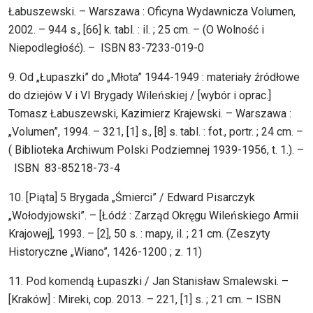
Łabuszewski. – Warszawa : Oficyna Wydawnicza Volumen,
2002. – 944 s., [66] k. tabl. : il. ; 25 cm. – (O Wolność i
Niepodległość). – ISBN 83-7233-019-0
9. Od „Łupaszki” do „Młota” 1944-1949 : materiały źródłowe
do dziejów V i VI Brygady Wileńskiej / [wybór i oprac.]
Tomasz Łabuszewski, Kazimierz Krajewski. – Warszawa :
„Volumen”, 1994. – 321, [1] s., [8] s. tabl. : fot., portr. ; 24 cm. –
( Biblioteka Archiwum Polski Podziemnej 1939-1956, t. 1.). –
ISBN 83-85218-73-4
10. [Piąta] 5 Brygada „Śmierci” / Edward Pisarczyk
„Wołodyjowski”. – [Łódź : Zarząd Okręgu Wileńskiego Armii
Krajowej], 1993. – [2], 50 s. : mapy, il. ; 21 cm. (Zeszyty
Historyczne „Wiano”, 1426-1200 ; z. 11)
11. Pod komendą Łupaszki / Jan Stanisław Smalewski. –
[Kraków] : Mireki, cop. 2013. – 221, [1] s. ; 21 cm. – ISBN