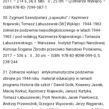
2011. – 214 s., [4] s. tabl. : il. ; 25 cm. – (Żołnierze Wyklęci). –
ISBN 978-83-7399-587-1
30. Zygmunt Szendzielarz „Łupaszko” / Kazimierz
Krajewski, Tomasz Łabuszewski [W:] Wyklęci : 1944-1963 :
żołnierze podziemia niepodległościowego w latach 1944-
1963 / pod redakcją Kazimierza Krajewskiego i Tomasza
Łabuszewskiego. – Warszawa : Instytut Pamięci Narodowej
Komisja Ścigania Zbrodni przeciwko Narodowi Polskiemu,
2017. – 536 s. : il. ; 30 cm. – ISBN 978-83-8098-099-0, S.
238-244
31. Żołnierze wyklęci : antykomunistyczne podziemie
zbrojne po 1944 roku : materiał edukacyjny w ramach
programu Historia dla szkół / Dawid Golik, Ksawery Jasiak,
Maciej Korkuć, Kazimierz Krajewski, Janusz Kurtyka,
Tomasz Łabuszewski, Piotr Niwiński, Jacek Pawłowicz,
Andrzej Przewoźnik, Grzegorz Wąsowski, Jerzy Węgierski,