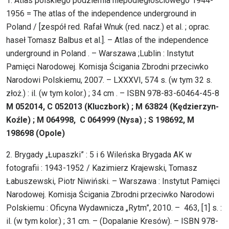
1. Atlas polskiego podziemia niepodległościowego 1944-
1956 = The atlas of the independence underground in
Poland / [zespół red. Rafał Wnuk (red. nacz.) et al. ; oprac.
haseł Tomasz Balbus et al.]. – Atlas of the independence
underground in Poland . – Warszawa ;Lublin : Instytut
Pamięci Narodowej. Komisja Ścigania Zbrodni przeciwko
Narodowi Polskiemu, 2007. – LXXXVI, 574 s. (w tym 32 s.
złoż.) : il. (w tym kolor.) ; 34 cm . – ISBN 978-83-60464-45-8
M 052014, C 052013 (Kluczbork) ; M 63824 (Kędzierzyn-
Koźle) ; M 064998, C 064999 (Nysa) ; S 198692, M
198698 (Opole)
2. Brygady „Łupaszki” : 5 i 6 Wileńska Brygada AK w
fotografii : 1943-1952 / Kazimierz Krajewski, Tomasz
Łabuszewski, Piotr Niwiński. – Warszawa : Instytut Pamięci
Narodowej. Komisja Ścigania Zbrodni przeciwko Narodowi
Polskiemu : Oficyna Wydawnicza „Rytm”, 2010. – 463, [1] s. :
il. (w tym kolor.) ; 31 cm. – (Dopalanie Kresów). – ISBN 978-