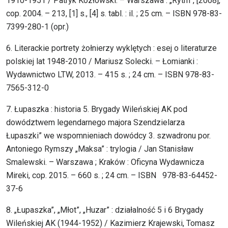
1910-1951 / Patryk Kozłowski. – Warszawa : „Rytm”, [2008],
cop. 2004. – 213, [1] s., [4] s. tabl. : il. ; 25 cm. – ISBN 978-83-
7399-280-1 (opr.)
6. Literackie portrety żołnierzy wyklętych : esej o literaturze
polskiej lat 1948-2010 / Mariusz Solecki. – Łomianki :
Wydawnictwo LTW, 2013. – 415 s. ; 24 cm. – ISBN 978-83-
7565-312-0
7. Łupaszka : historia 5. Brygady Wileńskiej AK pod
dowództwem legendarnego majora Szendzielarza
Łupaszki” we wspomnieniach dowódcy 3. szwadronu por.
Antoniego Rymszy „Maksa” : trylogia / Jan Stanisław
Smalewski. – Warszawa ; Kraków : Oficyna Wydawnicza
Mireki, cop. 2015. – 660 s. ; 24 cm. – ISBN 978-83-64452-
37-6
8. „Łupaszka”, „Młot”, „Huzar” : działalność 5 i 6 Brygady
Wileńskiej AK (1944-1952) / Kazimierz Krajewski, Tomasz