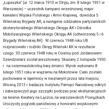
„Łupaszka” (ur. 12 marca 1910 w Stryju, zm. 8 lutego 1951 w
Warszawie) – uczestnik kampanii wrześniowej, major
kawalerii Wojska Polskiego i Armii Krajowej, dowódca 5
Wileńskiej Brygady AK, a następnie oddziałów partyzanckich
eksterytorialnego Wileńskiego Okręgu AK i Ośrodka
Mobilizacyjnego Wileńskiego Okręgu AK (odtworzonej 5 i 6
Brygady Wileńskiej AK). W czerwcu 1948 roku UB
rozpracowało i rozbiło Okręg Wileński AK w rezultacie
czego 30 czerwca 1948 roku w Osielcu pod Jordanowem
Szendzielarz został aresztowany. Skazany 2 listopada 1950
r. na osiemnastokrotną karę śmierci. Wyrok wykonano 8
lutego 1951 roku w więzieniu na Mokotowie. Ciało zostało
pochowane w tajemnicy w nieznanym przez lata miejscu.
Wiosną 2013 r. badacze Instytutu Pamięci Narodowej odkryli
i zabezpieczyli jego szczątki podczas prac ekshumacyjnych
na terenie Kwatery na Łączce, na warszawskich Powązkach.
Uroczysty pogrzeb państwowy z honorami wojskowymi