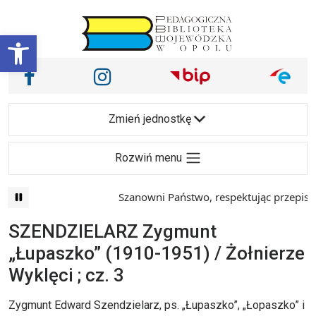
Przejdź do treści
Otwórz pasek narzędzi
Nasze media społecznościowe i inne
Facebook
Instagram
Main Navigation
Zmień jednostkę
Rozwiń menu
Szanowni Państwo, respektując przepisy prawa i
SZENDZIELARZ Zygmunt
„Łupaszko” (1910-1951) / Żołnierze
Wyklęci ; cz. 3
Zygmunt Edward Szendzielarz, ps. „Łupaszko”, „Łopaszko” i