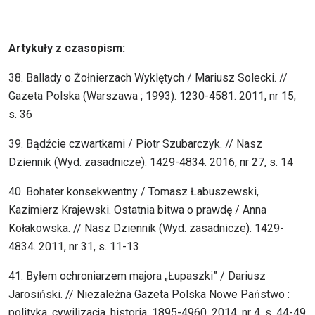
Artykuły z czasopism:
38. Ballady o Żołnierzach Wyklętych / Mariusz Solecki. //
Gazeta Polska (Warszawa ; 1993). 1230-4581. 2011, nr 15,
s. 36
39. Bądźcie czwartkami / Piotr Szubarczyk. // Nasz
Dziennik (Wyd. zasadnicze). 1429-4834. 2016, nr 27, s. 14
40. Bohater konsekwentny / Tomasz Łabuszewski,
Kazimierz Krajewski. Ostatnia bitwa o prawdę / Anna
Kołakowska. // Nasz Dziennik (Wyd. zasadnicze). 1429-
4834. 2011, nr 31, s. 11-13
41. Byłem ochroniarzem majora „Łupaszki” / Dariusz
Jarosiński. // Niezależna Gazeta Polska Nowe Państwo :
polityka, cywilizacja, historia. 1895-4960. 2014, nr 4, s. 44-49