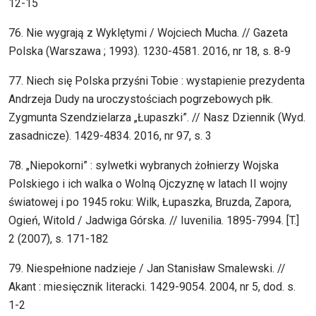
12-15
76. Nie wygrają z Wyklętymi / Wojciech Mucha. // Gazeta
Polska (Warszawa ; 1993). 1230-4581. 2016, nr 18, s. 8-9
77. Niech się Polska przyśni Tobie : wystapienie prezydenta
Andrzeja Dudy na uroczystościach pogrzebowych płk.
Zygmunta Szendzielarza „Łupaszki”. // Nasz Dziennik (Wyd.
zasadnicze). 1429-4834. 2016, nr 97, s. 3
78. „Niepokorni” : sylwetki wybranych żołnierzy Wojska
Polskiego i ich walka o Wolną Ojczyznę w latach II wojny
światowej i po 1945 roku: Wilk, Łupaszka, Bruzda, Zapora,
Ogień, Witold / Jadwiga Górska. // Iuvenilia. 1895-7994. [T.]
2 (2007), s. 171-182
79. Niespełnione nadzieje / Jan Stanisław Smalewski. //
Akant : miesięcznik literacki. 1429-9054. 2004, nr 5, dod. s.
1-2