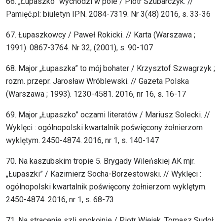
66. „Łupaszko” wychodzi w pole / Piotr Szubarczyk. //
Pamięć.pl: biuletyn IPN. 2084-7319. Nr 3(48) 2016, s. 33-36
67. Łupaszkowcy / Paweł Rokicki. // Karta (Warszawa ;
1991). 0867-3764. Nr 32, (2001), s. 90-107
68. Major „Łupaszka” to mój bohater / Krzysztof Szwagrzyk ;
rozm. przepr. Jarosław Wróblewski. // Gazeta Polska
(Warszawa ; 1993). 1230-4581. 2016, nr 16, s. 16-17
69. Major „Łupaszko” oczami literatów / Mariusz Solecki. //
Wyklęci : ogólnopolski kwartalnik poświęcony żołnierzom
wyklętym. 2450-4874. 2016, nr 1, s. 140-147
70. Na kaszubskim tropie 5. Brygady Wileńskiej AK mjr.
„Łupaszki” / Kazimierz Socha-Borzestowski. // Wyklęci :
ogólnopolski kwartalnik poświęcony żołnierzom wyklętym.
2450-4874. 2016, nr 1, s. 68-73
71. Na stracenie szli spokojnie / Piotr Wiejak, Tomasz Sudoł,