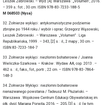
Leszek Żebrowski. – Wyd. [4]. Warszawa : „Volumen”, 2016.
– 359 s.: fot. ; 30 cm. ISBN 978-83-7233-188-5
M 068503 (Nysa)
32. Żołnierze wyklęci : antykomunistyczne podziemie
zbrojne po 1944 roku / wybór i oprac. Grzegorz Wąsowski,
Leszek Żebrowski . – Warszawa : „Volumen” : Liga
Republikańska, 1999 . – 343, [2] s. : il., 2 mapy ; 30 cm. –
ISBN 83-7233-184-7
33. Żołnierze wyklęci : niezłomni bohaterowie / Joanna
Wieliczka-Szarkowa. – Kraków : Wydaw. AA, cop. 2013 . –
462 s. : il., faks., fot., portr. ; 22 cm. – ISBN 978-83-7864-
148-3
34. Żołnierze Wyklęci : niezłomni bohaterowie
nienazwanego powstania / Tadeusz M. Płużański. –
Warszawa : Wojskowe Centrum Edukacji Obywatelskiej im.
płk. dypl. Mariana Porwita, 2016. – 205, [3] s. : il. (w tym