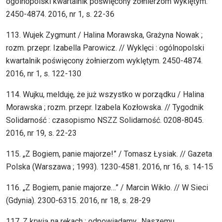
ogólnopolski kwartalnik poświęcony żołnierzom wyklętym.
2450-4874. 2016, nr 1, s. 22-36
113. Wujek Zygmunt / Halina Morawska, Grażyna Nowak ;
rozm. przepr. Izabella Parowicz. // Wyklęci : ogólnopolski
kwartalnik poświęcony żołnierzom wyklętym. 2450-4874.
2016, nr 1, s. 122-130
114. Wujku, melduję, że już wszystko w porządku / Halina
Morawska ; rozm. przepr. Izabela Kozłowska. // Tygodnik
Solidarność : czasopismo NSZZ Solidarność. 0208-8045.
2016, nr 19, s. 22-23
115. „Z Bogiem, panie majorze!” / Tomasz Łysiak. // Gazeta
Polska (Warszawa ; 1993). 1230-4581. 2016, nr 16, s. 14-15
116. „Z Bogiem, panie majorze…” / Marcin Wikło. // W Sieci
(Gdynia). 2300-6315. 2016, nr 18, s. 28-29
117. Z krwią na rękach : odpowiadamy „Naszemu