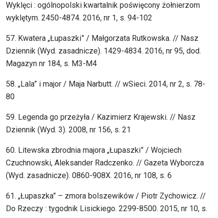
Wyklęci : ogólnopolski kwartalnik poświęcony żołnierzom
wyklętym. 2450-4874. 2016, nr 1, s. 94-102
57. Kwatera „Łupaszki” / Małgorzata Rutkowska. // Nasz
Dziennik (Wyd. zasadnicze). 1429-4834. 2016, nr 95, dod.
Magazyn nr 184, s. M3-M4
58. „Lala” i major / Maja Narbutt. // wSieci. 2014, nr 2, s. 78-
80
59. Legenda go przeżyła / Kazimierz Krajewski. // Nasz
Dziennik (Wyd. 3). 2008, nr 156, s. 21
60. Litewska zbrodnia majora „Łupaszki” / Wojciech
Czuchnowski, Aleksander Radczenko. // Gazeta Wyborcza
(Wyd. zasadnicze). 0860-908X. 2016, nr 108, s. 6
61. „Łupaszka” – zmora bolszewików / Piotr Zychowicz. //
Do Rzeczy : tygodnik Lisickiego. 2299-8500. 2015, nr 10, s.