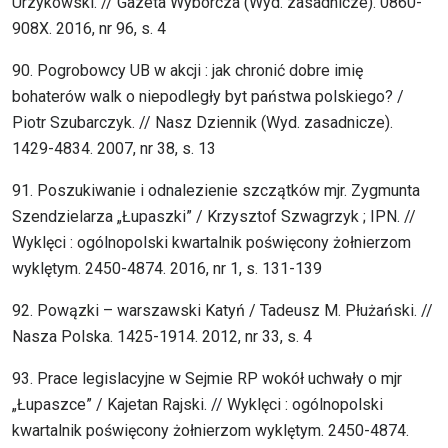
Urzykowski. // Gazeta Wyborcza (Wyd. zasadnicze). 0860-
908X. 2016, nr 96, s. 4
90. Pogrobowcy UB w akcji : jak chronić dobre imię
bohaterów walk o niepodległy byt państwa polskiego? /
Piotr Szubarczyk. // Nasz Dziennik (Wyd. zasadnicze).
1429-4834. 2007, nr 38, s. 13
91. Poszukiwanie i odnalezienie szczątków mjr. Zygmunta
Szendzielarza „Łupaszki” / Krzysztof Szwagrzyk ; IPN. //
Wyklęci : ogólnopolski kwartalnik poświęcony żołnierzom
wyklętym. 2450-4874. 2016, nr 1, s. 131-139
92. Powązki – warszawski Katyń / Tadeusz M. Płużański. //
Nasza Polska. 1425-1914. 2012, nr 33, s. 4
93. Prace legislacyjne w Sejmie RP wokół uchwały o mjr
„Łupaszce” / Kajetan Rajski. // Wyklęci : ogólnopolski
kwartalnik poświęcony żołnierzom wyklętym. 2450-4874.