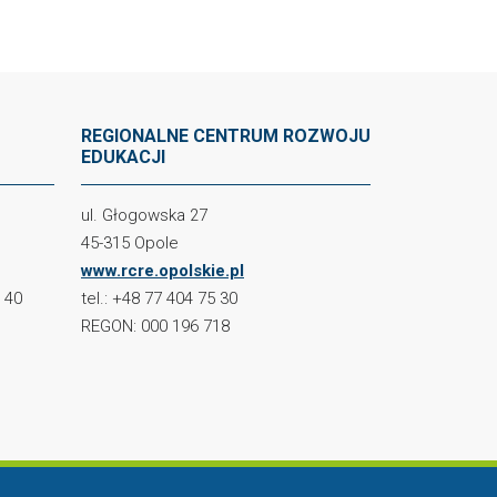
REGIONALNE CENTRUM ROZWOJU
EDUKACJI
ul. Głogowska 27
45-315 Opole
www.rcre.opolskie.pl
2 40
tel.: +48 77 404 75 30
REGON: 000 196 718