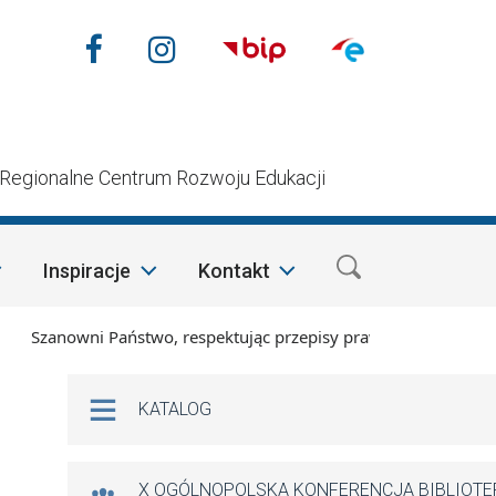
Nasze media społecznościow
Facebook
Instagram
n
Regionalne Centrum Rozwoju Edukacji
Inspiracje
Kontakt
Szanowni Państwo, respektując przepisy prawa i mając na wzgl
Na skróty
KATALOG
X OGÓLNOPOLSKA KONFERENCJA BIBLIOT