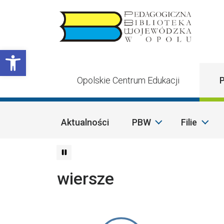
Przejdź do treści
Otwórz pasek narzędzi
Opolskie Centrum Edukacji
P
Aktualności
PBW
Filie
wiersze