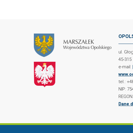
OPOLS
ul. Gł
45-315
e-mail:
www.oc
tel.: +
NIP: 75
REGON:
Dane d