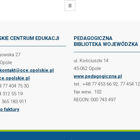
WSTRZYMAJ
KIE CENTRUM EDUKACJI
PEDAGOGICZNA
BIBLIOTEKA WOJEWÓDZKA
ogowska 27
ul. Kościuszki 14
 Opole
45-062 Opole
kontakt@oce.opolskie.pl
www.pedagogiczna.pl
e.opolskie.pl
tel.: +48 77 453 66 92, 77 454 1
48 77 404 75 30
fax wew.: 102
4 312 55 19
REGON: 000 743 497
 365 183 911
o faktury