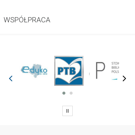
WSPÓŁPRACA
prev
next
WSTRZYMAJ