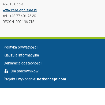
45-315 Opole
www.rcre.opolskie.pl
tel.: +48 77 404 75 30
REGON: 000 196 718
Menu stopka
Polityka prywatności
Klauzula informacyjna
Deklaracja dostępności
Dla pracowników
Projekt i wykonanie:
netkoncept.com