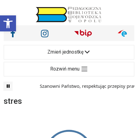
Przejdź do treści
Otwórz pasek narzędzi
Nasze media społecznościowe i inne
Facebook
Instagram
Main Navigation
Zmień jednostkę
Rozwiń menu
Szanowni Państwo, respektując przepisy prawa i
stres