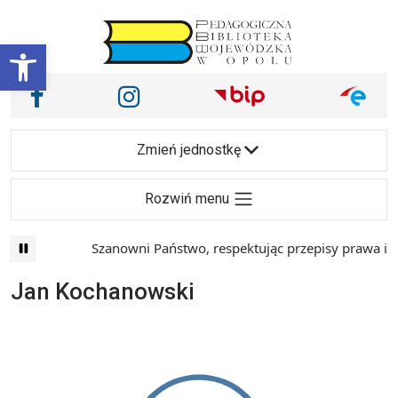
Przejdź do treści
Otwórz pasek narzędzi
Nasze media społecznościowe i inne
Facebook
Instagram
Main Navigation
Zmień jednostkę
Rozwiń menu
Szanowni Państwo, respektując przepisy prawa i ma
Jan Kochanowski