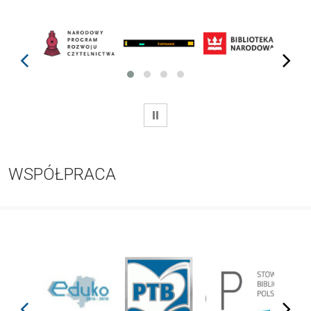
prev
next
WSTRZYMAJ
WSPÓŁPRACA
prev
next