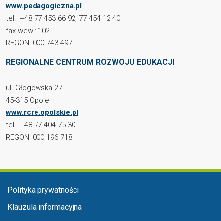
www.pedagogiczna.pl
tel.: +48 77 453 66 92, 77 454 12 40
fax wew.: 102
REGON: 000 743 497
REGIONALNE CENTRUM ROZWOJU EDUKACJI
ul. Głogowska 27
45-315 Opole
www.rcre.opolskie.pl
tel.: +48 77 404 75 30
REGON: 000 196 718
Menu stopka
Polityka prywatności
Klauzula informacyjna