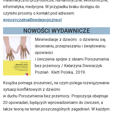
matematyczno-przyrodnicze, humanistyczne, ekonomiczne,
informatyka, medycyna. W przypadku braku dostępu do
czytelni prosimy o kontakt pod adresem:
wypozyczalnia@pedagogiczna.pl
NOWOŚCI WYDAWNICZE
Minimediacje z dziećmi : o dzieleniu się,
docenianiu, przepraszaniu i świętowaniu :
opowieści
i ćwiczenia spójne z ideami Porozumienia
bez przemocy / Katarzyna Dworaczyk.
Poznań : Klett Polska, 2019
.
Książka pomaga zrozumieć
,
na czym polega rozwiązywanie
sytuacji konfliktowych z dziećmi
w duchu Porozumienia bez przemocy
.
Propozycja obejmuje
20 opowiadań, będących wprowadzeniami do ćwiczeń, a
także teorię na temat poszczególnych zagadnień. W każdym