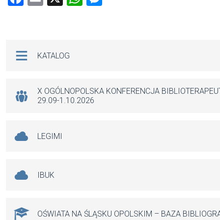
a
m
h
es
ce
ail
at
se
b
s
n
Na skróty
KATALOG
o
A
g
o
p
er
k
p
X OGÓLNOPOLSKA KONFERENCJA BIBLIOTERAPE
29.09-1.10.2026
LEGIMI
IBUK
OŚWIATA NA ŚLĄSKU OPOLSKIM – BAZA BIBLIOGR