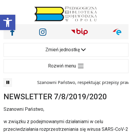
Przejdź do treści
Otwórz pasek narzędzi
Nasze media społecznościowe i inne
Facebook
Instagram
Main Navigation
Zmień jednostkę
Rozwiń menu
Szanowni Państwo, respektując przepisy prawa i m
NEWSLETTER 7/8/2019/2020
Szanowni Państwo,
w związku z podejmowanymi działaniami w celu
przeciwdziałania rozprzestrzeniania się wirusa SARS-CoV-2