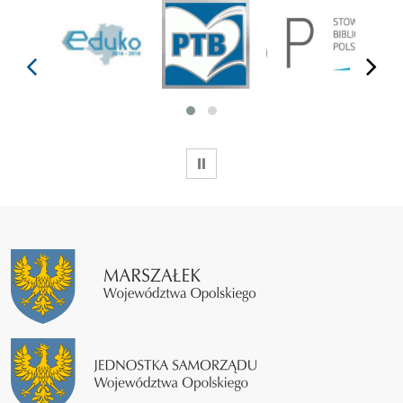
prev
next
WSTRZYMAJ