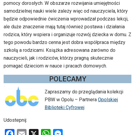
pomocy dorosłych. W obszarze rozwijania umiejętności
samodzielnej nauki wiele zależy więc od nauczyciela, który
będzie odpowiednie ćwiczenia wprowadzał podczas lekcji,
ale duże znaczenie mają tutaj również postawa i działania
rodzica, który wspiera i organizuje rozwój dziecka w domu. Z
tego powodu bardzo cenna jest dobra współpraca między
szkołą a rodzicami. Książka adresowana zarówno do
nauczycieli, jak i rodziców, którzy pragną skutecznie
pomagać dzieciom w nauce i pracach domowych.
POLECAMY
Zapraszamy do przeglądania kolekcji
PBW w Opolu – Partnera
Opolskiej
Biblioteki Cyfrowej
Udostepnij:
F
E
X
W
M