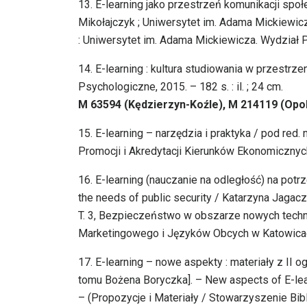
13. E-learning jako przestrzeń komunikacji społ
Mikołajczyk ; Uniwersytet im. Adama Mickiewic
: Uniwersytet im. Adama Mickiewicza. Wydział Ped
14. E-learning : kultura studiowania w przestr
Psychologiczne, 2015. – 182 s. : il. ; 24 cm.
M 63594 (Kędzierzyn-Koźle), M 214119 (Opo
15. E-learning – narzędzia i praktyka / pod red
Promocji i Akredytacji Kierunków Ekonomicznych, 
16. E-learning (nauczanie na odległość) na potr
the needs of public security / Katarzyna Jaga
T. 3, Bezpieczeństwo w obszarze nowych techno
Marketingowego i Języków Obcych w Katowicac
17. E-learning – nowe aspekty : materiały z II o
tomu Bożena Boryczka]. – New aspects of E-learn
– (Propozycje i Materiały / Stowarzyszenie Bibl