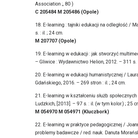
Association ;, 80 )
C 205484 M 205486 (Opole)
18. E-learning : tajniki edukacji na odległość 
s. : il. ; 24 cm.
M 207707 (Opole)
19. E-learning w edukacji : jak stworzyć multime
– Gliwice : Wydawnictwo Helion, 2012. – 311 s. : 
20. E-learning w edukacji humanistycznej / L
Gdańskiego, 2016. – 269 stron : il. ; 24 cm.
21. E-learning w kształceniu służb społecznyc
Ludzkich, [2013]. – 97 s. : il. (w tym kolor.) ; 
M 054970 M 054971 (Kluczbork)
22. E-learning w praktyce pedagogicznej / Joan
problemy badawcze / red. nauk. Danuta Morańs