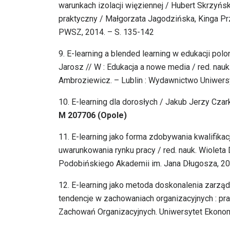
warunkach izolacji więziennej / Hubert Skrzyński
praktyczny / Małgorzata Jagodzińska, Kinga P
PWSZ, 2014. – S. 135-142
9. E-learning a blended learning w edukacji pol
Jarosz // W : Edukacja a nowe media / red. nau
Ambroziewicz. – Lublin : Wydawnictwo Uniwersy
10. E-learning dla dorosłych / Jakub Jerzy Czarko
M 207706 (Opole)
11. E-learning jako forma zdobywania kwalifika
uwarunkowania rynku pracy / red. nauk. Wioleta
Podobińskiego Akademii im. Jana Długosza, 20
12. E-learning jako metoda doskonalenia zarzą
tendencje w zachowaniach organizacyjnych : pra
Zachowań Organizacyjnych. Uniwersytet Ekonom