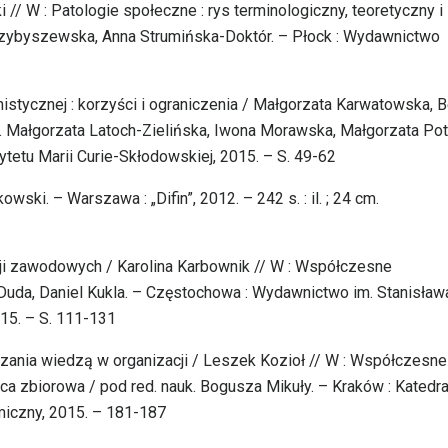
 // W : Patologie społeczne : rys terminologiczny, teoretyczny i
rzybyszewska, Anna Strumińska-Doktór. – Płock : Wydawnictwo
onistycznej : korzyści i ograniczenia / Małgorzata Karwatowska, 
k. Małgorzata Latoch-Zielińska, Iwona Morawska, Małgorzata Pot
tetu Marii Curie-Skłodowskiej, 2015. – S. 49-62
wski. – Warszawa : „Difin”, 2012. – 242 s. : il. ; 24 cm.
cji zawodowych / Karolina Karbownik // W : Współczesne
 Duda, Daniel Kukla. – Częstochowa : Wydawnictwo im. Stanisław
15. – S. 111-131
dzania wiedzą w organizacji / Leszek Kozioł // W : Współczesne
ca zbiorowa / pod red. nauk. Bogusza Mikuły. – Kraków : Katedr
iczny, 2015. – 181-187