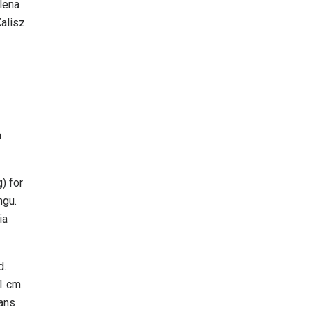
lena
alisz
a
) for
ngu.
ia
d.
1 cm.
ians