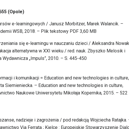
655 (Opole)
rsów e-learningowych / Janusz Morbitzer, Marek Walancik. –
demii WSB, 2018. – Plik tekstowy PDF 3,60 MB
zeniania się e-learningu w nauczaniu dzieci / Aleksandra Nowak
ukacja alternatywna w XXI wieku / red. nauk. Zbyszko Melosik i
na Wydawnicza „Impuls”, 2010. – S. 445-450
rmacji i komunikacji = Education and new technologies in culture,
ta Siemieniecka. – Education and new technologies in culture,
nictwo Naukowe Uniwersytetu Mikołaja Kopernika, 2015. – 522 s. 
 szanse, nadzieje i zagrożenia / pod redakcją Wojciecha Ratajka.
awnictwo Via Ferrata ; Kielce : Europejskie Stowarzyszenie Dial