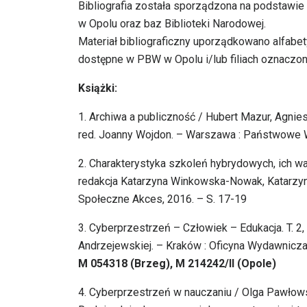
Bibliografia została sporządzona na podstawie
w Opolu oraz baz Biblioteki Narodowej.
Materiał bibliograficzny uporządkowano alfabet
dostępne w PBW w Opolu i/lub filiach oznaczon
Książki:
1. Archiwa a publiczność / Hubert Mazur, Agniesz
red. Joanny Wojdon. – Warszawa : Państwowe 
2. Charakterystyka szkoleń hybrydowych, ich wa
redakcja Katarzyna Winkowska-Nowak, Katarzyn
Społeczne Akces, 2016. – S. 17-19
3. Cyberprzestrzeń – Człowiek – Edukacja. T. 2
Andrzejewskiej. – Kraków : Oficyna Wydawnicza „I
M 054318 (Brzeg), M 214242/II (Opole)
4. Cyberprzestrzeń w nauczaniu / Olga Pawłowska