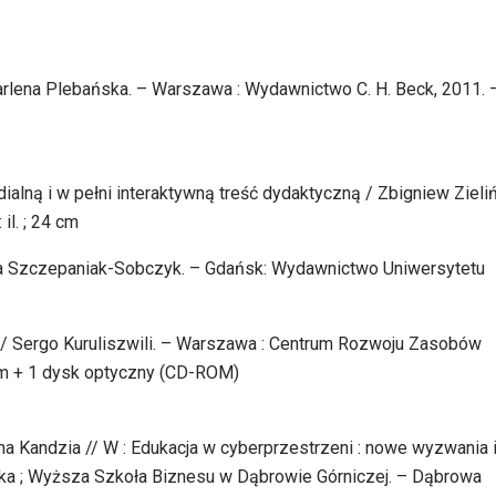
/ Marlena Plebańska. – Warszawa : Wydawnictwo C. H. Beck, 2011. 
dialną i w pełni interaktywną treść dydaktyczną / Zbigniew Zieliń
il. ; 24 cm
aura Szczepaniak-Sobczyk. – Gdańsk: Wydawnictwo Uniwersytetu
h / Sergo Kuruliszwili. – Warszawa : Centrum Rozwoju Zasobów
25 cm + 1 dysk optyczny (CD-ROM)
na Kandzia // W : Edukacja w cyberprzestrzeni : nowe wyzwania 
ka ; Wyższa Szkoła Biznesu w Dąbrowie Górniczej. – Dąbrowa