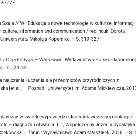
269-277
a Szala // W : Edukacja a nowe technologie w kulturze, informacji 
 culture, information and communication / red. nauk. Dorota
Uniwersytetu Mikołaja Kopernika. – S. 319-327
tyka / Olga Łodyga. – Warszawa : Wydawnictwo Polsko-Japońskiej
: il. ; 24 cm.
gia nauczania i uczenia się przedmiotów przyrodniczych z
ka [et al.]. – Poznań : Uniwersytet im. Adama Mickiewicza, 2013
daktyczny w świetle wypowiedzi studentek wczesnej edukacji /
le – diagnozy i otwarcia. T. 1, Współczesny uczeń a dydaktyka 
iekońska. – Toruń : Wydawnictwo Adam Marszałek, 2018. – S. 