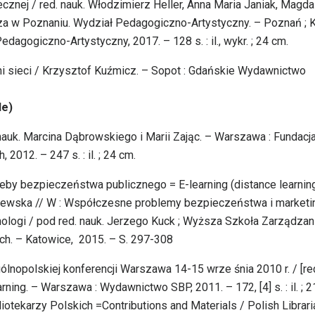
ecznej / red. nauk. Włodzimierz Heller, Anna Maria Janiak, Magda
za w Poznaniu. Wydział Pedagogiczno-Artystyczny. – Poznań ; K
agogiczno-Artystyczny, 2017. – 128 s. : il., wykr. ; 24 cm.
zeni sieci / Krzysztof Kuźmicz. – Sopot : Gdańskie Wydawnictwo
le)
. nauk. Marcina Dąbrowskiego i Marii Zając. – Warszawa : Fundacj
2012. – 247 s. : il. ; 24 cm.
zeby bezpieczeństwa publicznego = E-learning (distance learning
czewska // W : Współczesne problemy bezpieczeństwa i marketi
logi / pod red. nauk. Jerzego Kuck ; Wyższa Szkoła Zarządzan
h. – Katowice, 2015. – S. 297-308
gólnopolskiej konferencji Warszawa 14-15 wrze śnia 2010 r. / [re
ing. – Warszawa : Wydawnictwo SBP, 2011. – 172, [4] s. : il. ; 2
iotekarzy Polskich =Contributions and Materials / Polish Librar