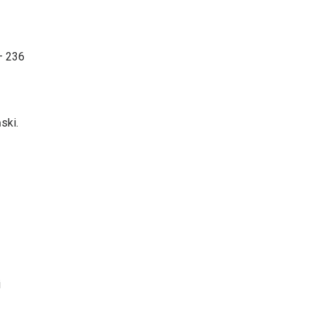
– 236
ski.
i