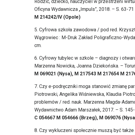
Rodzic, dziecko, nauczyciel w przestrzeni wirtu
Oficyna Wydawnicza „Impuls”, 2018. – S. 63-71
M 214242/IV (Opole)
5. Cyfrowa szkoła zawodowa / pod red. Krzyszt
Wągrowiec : M-Druk Zakład Poligraficzno-Wydawni
cm.
6. Cyfrowy tubylec w szkole – diagnozy i otwar
Marzenna Nowicka, Joanna Dziekońska. – Toruń :
M 069021 (Nysa), M 217543 M 217654 M 217
7. Czy e-podręczniki moga stanowić zmianę pa
Piotrowski, Angelika Wiśniewska, Klaudia Piot
problemów / red. nauk. Marzenna Magda-Adamow
Wydawnictwo Adam Marszałek, 2017. – S. 145
C 054667 M 054666 (Brzeg), M 069076 (Nysa
8. Czy wykluczeni społecznie muszą być także w