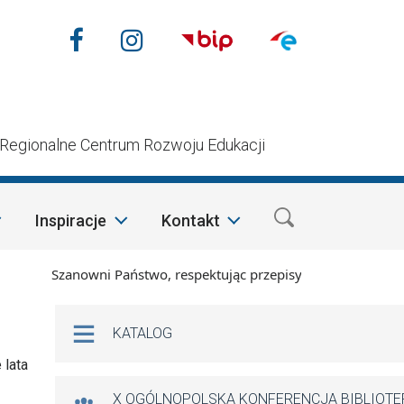
Nasze media społecznościow
Facebook
Instagram
n
Regionalne Centrum Rozwoju Edukacji
Inspiracje
Kontakt
Szanowni Państwo, respektując przepisy prawa i mając na wzg
Na skróty
KATALOG
 lata
X OGÓLNOPOLSKA KONFERENCJA BIBLIOT