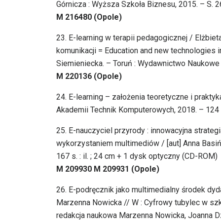
Górnicza : Wyższa Szkoła Biznesu, 2015. – S. 
M 216480 (Opole)
23. E-learning w terapii pedagogicznej / Elżbiet
komunikacji = Education and new technologies in
Siemieniecka. – Toruń : Wydawnictwo Naukowe 
M 220136 (Opole)
24. E-learning – założenia teoretyczne i prak
Akademii Technik Komputerowych, 2018. – 124 s. 
25. E-nauczyciel przyrody : innowacyjna strate
wykorzystaniem multimediów / [aut] Anna Basińs
167 s. : il. ; 24 cm + 1 dysk optyczny (CD-ROM)
M 209930 M 209931 (Opole)
26. E-podręcznik jako multimedialny środek dy
Marzenna Nowicka // W : Cyfrowy tubylec w szko
redakcja naukowa Marzenna Nowicka, Joanna Dz