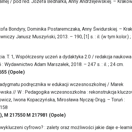
alnej / pod red. Józefa Bednarka, Anny Andrzejewskiej. – Kraków
ofa Bondyry, Dominika Postaremczaka, Anny Świdurskiej. – Krak
czy Janusz Muszyński, 2013. – 190, [1] s. : il. (w tym kolor.) ;
cia. T. 1, Współczesny uczeń a dydaktyka 2.0 / redakcja naukowa
 Wydawnictwo Adam Marszałek, 2018. – 247 s. : il. ; 24 cm.
655 (Opole)
radygmatu podręcznika w edukacji wczesnoszkolnej / Marek
rowska // W : Pedagogika wczesnoszkolna : rekonstrukcja klucz
icz, Iwona Kopaczyńska, Mirosława Nyczaj-Drąg. – Toruń :
-158
), M 217550 M 217981 (Opole)
ykluczeni cyfrowo? : zalety oraz możliwości jakie daje e-learn