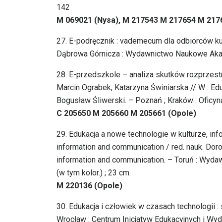
142
M 069021 (Nysa), M 217543 M 217654 M 217
27. E-podręcznik : vademecum dla odbiorców ku
Dąbrowa Górnicza : Wydawnictwo Naukowe Aka
28. E-przedszkole – analiza skutków rozprzestr
Marcin Ograbek, Katarzyna Świniarska // W : Ed
Bogusław Śliwerski. – Poznań ; Kraków : Oficy
C 205650 M 205660 M 205661 (Opole)
29. Edukacja a nowe technologie w kulturze, info
information and communication / red. nauk. Doro
information and communication. – Toruń : Wydaw
(w tym kolor.) ; 23 cm.
M 220136 (Opole)
30. Edukacja i człowiek w czasach technologii :
Wrocław : Centrum Inicjatyw Edukacyjnych i Wyd