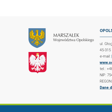
OPOLS
ul. Gł
45-315
e-mail:
www.oc
tel.: +
NIP: 75
REGON:
Dane d