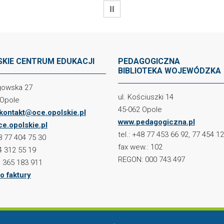
WSTRZYMAJ
KIE CENTRUM EDUKACJI
PEDAGOGICZNA
BIBLIOTEKA WOJEWÓDZKA
ogowska 27
ul. Kościuszki 14
 Opole
45-062 Opole
kontakt@oce.opolskie.pl
www.pedagogiczna.pl
e.opolskie.pl
tel.: +48 77 453 66 92, 77 454 1
48 77 404 75 30
fax wew.: 102
4 312 55 19
REGON: 000 743 497
 365 183 911
o faktury