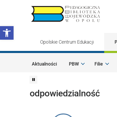
Przejdź do treści
Otwórz pasek narzędzi
Opolskie Centrum Edukacji
P
Aktualności
PBW
Filie
odpowiedzialność