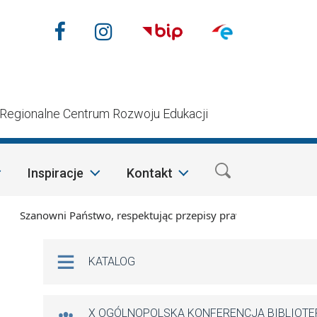
Nasze media społecznościow
Facebook
Instagram
n
Regionalne Centrum Rozwoju Edukacji
Inspiracje
Kontakt
Szanowni Państwo, respektując przepisy prawa i mając na wzgl
Na skróty
KATALOG
X OGÓLNOPOLSKA KONFERENCJA BIBLIOT