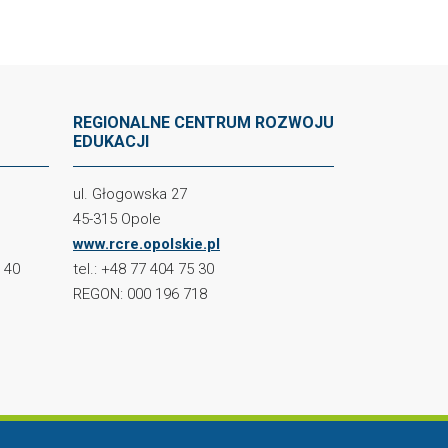
REGIONALNE CENTRUM ROZWOJU
EDUKACJI
ul. Głogowska 27
45-315 Opole
www.rcre.opolskie.pl
2 40
tel.: +48 77 404 75 30
REGON: 000 196 718