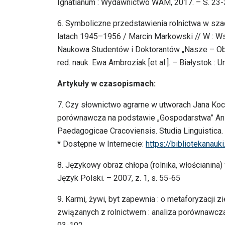
Ignatianum : Wydawnictwo WAM, 2017. – S. 23-
6. Symboliczne przedstawienia rolnictwa w sz
latach 1945–1956 / Marcin Markowski // W : W
Naukowa Studentów i Doktorantów „Nasze – Ob
red. nauk. Ewa Ambroziak [et al.]. – Białystok : 
Artykuły w czasopismach:
7. Czy słownictwo agrarne w utworach Jana Koc
porównawcza na podstawie „Gospodarstwa” Anz
Paedagogicae Cracoviensis. Studia Linguistica. 
* Dostępne w Internecie:
https://bibliotekanauk
8. Językowy obraz chłopa (rolnika, włościanina)
Język Polski. – 2007, z. 1, s. 55-65
9. Karmi, żywi, byt zapewnia : o metaforyzacji
związanych z rolnictwem : analiza porównawcza /