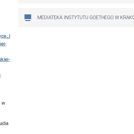
MEDIATEKA INSTYTUTU GOETHEGO W KRAK
yce_l
iej-
kiej-
-
o w
udia