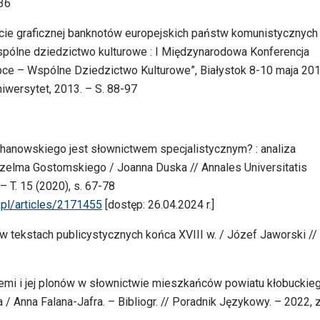
36
acie graficznej banknotów europejskich państw komunistycznych
spólne dziedzictwo kulturowe : I Międzynarodowa Konferencja
ce – Wspólne Dziedzictwo Kulturowe”, Białystok 8-10 maja 20
Uniwersytet, 2013. – S. 88-97
hanowskiego jest słownictwem specjalistycznym? : analiza
elma Gostomskiego / Joanna Duska // Annales Universitatis
– T. 15 (2020), s. 67-78
i.pl/articles/2171455
[dostęp: 26.04.2024 r.]
 w tekstach publicystycznych końca XVIII w. / Józef Jaworski //
 ziemi i jej plonów w słownictwie mieszkańców powiatu kłobuckie
 Anna Falana-Jafra. – Bibliogr. // Poradnik Językowy. – 2022, z.