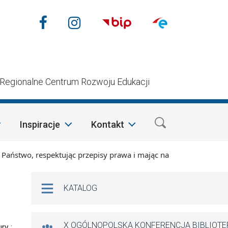
Nasze media społecznościow
Facebook
Instagram
n
Regionalne Centrum Rozwoju Edukacji
Inspiracje
Kontakt
wo, respektując przepisy prawa i mając na względzie szczegól
Na skróty
KATALOG
X OGÓLNOPOLSKA KONFERENCJA BIBLIOT
ry :