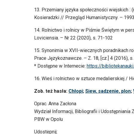
13. Przemiany języka społeczności wiejskich : 
Kosieradzki // Przegląd Humanistyczny. – 1993,
14. Rolnictwo i rolnicy w Piśmie Świętym w per
Loviciensia. – Nr 22 (2020), s. 71-102
15. Synonimia w XVII-wiecznych poradnikach rol
Prace Językoznawcze. – Z. 18, [cz.] 4 (2016), s
* Dostępne w Internecie:
https://bibliotekanauk
16. Wieś i rolnictwo w sztuce medalierskiej / Hi
Zob. też hasła:
Chłopi
;
Siew, sadzenie, plon
;
Oprac. Anna Zacłona
Wydział Informacji, Bibliografii i Udostępniania
PBW w Opolu
Udostepnij: