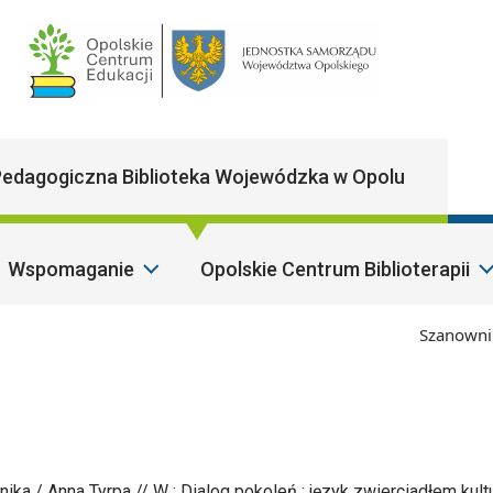
Main Navigatio
edagogiczna Biblioteka Wojewódzka w Opolu
Wspomaganie
Opolskie Centrum Biblioterapii
Szanowni Państ
a / Anna Tyrpa // W : Dialog pokoleń : język zwierciadłem kultu