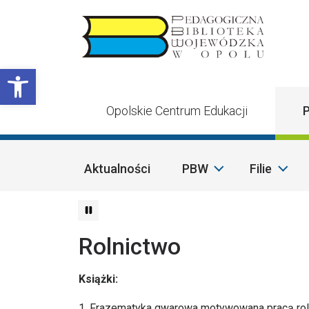
Przejdź do treści
Otwórz pasek narzędzi
Opolskie Centrum Edukacji
P
Aktualności
PBW
Filie
Rolnictwo
Książki:
1. Frazematyka gwarowa motywowana pracą rolnik