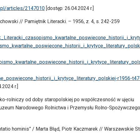
i.pl/articles/2147010
[dostęp: 26.04.2024 r.]
howski // Pamiętnik Literacki. – 1956, z. 4, s. 242-259
k_Literacki_czasopismo_kwartalne_poswiecone_historii_i_kryt
ismo_kwartalne_poswiecone_historii_i_krytyce_literatury_polsk
ismo_kwartalne_poswiecone_historii_i_krytyce_literatury_pols
_poswiecone_historii_i_krytyce_literatury_polskiej-r1956-t47
.2024 r.]
jsko-rolniczy od doby staropolskiej po współczesność w ujęciu
Muzeum Narodowego Rolnictwa i Przemysłu Rolno-Spożywczeg
entatio hominis” / Marta Błąd, Piotr Kaczmarek // Warszawskie St