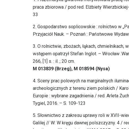
praca zbiorowa / pod red. Elżbiety Wierzbickie
33
2. Gospodarstwo soplicowskie : rolnictwo w „
Przyjaciół Nauk. – Poznań : Państwowe Wydawni
3. O rolnictwie, zbożach, łąkach, chmielnikach, w
wstępem opatrzył Stefan Inglot. – Wrocław :Wa
266, [1] s. : il. ; 20 cm.
M 013839 (Brzeg), M 018594 (Nysa)
4. Sceny prac polowych na marginalnych ilumina
archeologicznych z terenu ziem polskich / Karo
Europie : wybrane zagadnienia / red. Arleta Ż
Tygiel, 2016. – S. 109-123
5. Słownictwo z zakresu uprawy roli w XVII-wie
Galilej // W: W kręgu dawnej polszczyzny. 4 / 