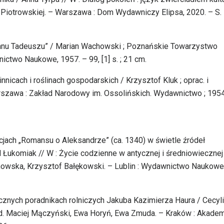
j-Piotrowskiej. – Warszawa : Dom Wydawniczy Elipsa, 2020. – S.
Panu Tadeuszu” / Marian Wachowski ; Poznańskie Towarzystwo
ctwo Naukowe, 1957. – 99, [1] s. ; 21 cm.
innicach i roślinach gospodarskich / Krzysztof Kluk ; oprac. i
rszawa : Zakład Narodowy im. Ossolińskich. Wydawnictwo ; 1954
cjach „Romansu o Aleksandrze” (ca. 1340) w świetle źródeł
l Łukomiak // W : Życie codzienne w antycznej i średniowiecznej
uchowska, Krzysztof Bałękowski. – Lublin : Wydawnictwo Naukowe
cznych poradnikach rolniczych Jakuba Kazimierza Haura / Cecyl
red. Maciej Mączyński, Ewa Horyń, Ewa Zmuda. – Kraków : Akade