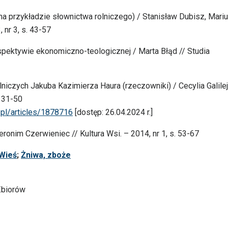
(na przykładzie słownictwa rolniczego) / Stanisław Dubisz, Mari
 nr 3, s. 43-57
spektywie ekonomiczno-teologicznej / Marta Błąd // Studia
niczych Jakuba Kazimierza Haura (rzeczowniki) / Cecylia Galilej
. 31-50
i.pl/articles/1878716
[dostęp: 26.04.2024 r.]
eronim Czerwieniec // Kultura Wsi. – 2014, nr 1, s. 53-67
Wieś
;
Żniwa, zboże
 Zbiorów