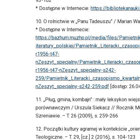
93-102
* Dostępne w Internecie:
https://bibliotekanauk
10. O rolnictwie w „Panu Tadeuszu” / Marian Wac
* Dostępne w Internecie:
https://bazhum.muzhp.pl/media/files/Pamietni
iteratury_polskiej/Pamietnik_Literacki_czasop
r1956-t47-
nZeszyt_specjalny/Pamietnik_Literacki_czasop
r1956-t47-nZeszyt_specjalny-s242-
259/Pamietnik_Literacki_czasopismo_kwartalne
nZeszyt_specjalny-s242-259.pdf
[dostęp: 26.04
11. „Pług, gmina, kombajn” : mały leksykon wie
porównawczym / Urszula Siekacz // Rocznik 
Szreniawie. – T. 26 (2009), s. 259-266
12. Początki kultury agrarnej w kontekście „ori
Teologiczne. – T. 29, [cz.] 2 (2016), s. 104-123