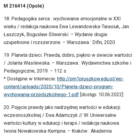
M 216414 (Opole)
18. Pedagogika serca : wychowanie emocjonalne w XXI
wieku / redakcja naukowa Ewa Lewandowska-Tarasiuk, Jan
Łaszczyk, Bogusław Śliwerski. – Wydanie drugie
uzupełnione i rozszerzone. – Warszawa : Difin, 2020
19. Planeta dzieci. Prawda, dobro, piękno w świecie wartości
/ Jolanta Wasilewska. – Warszawa : Wydawnictwa szkolne i
Pedagogiczne, 2019. – 112 s.
* Dostępne w Internecie:
http://pm1pruszkow.edu.pl/wp-
content/uploads/2020/10/Planeta-dzieci-program-
wychowania-przedszkolnego-1.pdf
[dostęp: 10.06.2022]
20. Pojęcie prawdy jako nadrzędnej wartości w edukacji
wczesnoszkolnej / Ewa Adamczyk // W: Uniwersalne
wartości kultury w edukacji i terapii / redakcja naukowa
Iwona Nowakowska-Kempna. – Kraków : Akademia