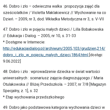
46. Dobro i zło – odwieczna walka : propozycja zajęć dla
sześciolatków / Violetta Maklakiewicz // Wychowanie na co
Dzień. – 2009, nr 3, dod. Wkładka Metodyczna nr 3, s. V-VII
47. Dobro i zło w pojęciu małych dzieci / Lilla Bobakowska
// Edukacja i Dialog. – 2005, nr 10, s. 31-33
* Dostępne w Internecie:
http://edukacjaidialog.pl/archiwum/2005,103/grudzien,214/
dobro_i_zlo_w_pojeciu_malych_dzieci,1864.html
[dostęp:
9.06.2022]
48. Dobro i zło : wprowadzenie dziecka w świat wartości
uniwersalnych : scenariusz zajęcia diagnozującego / Maria
Otulakowska // Bliżej Przedszkola. – 2007, nr 7/8 [Magazyn
Specjalny, z. 1], s. 32
* Etap wychowania przedszkolnego
49. Dobro jako podstawowa kategoria wychowania dzieci w