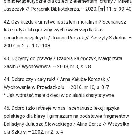
biblioterapeutyczne dla dzieci z elementami dramy / Milena
Jaszczyk // Poradnik Bibliotekarza. – 2020, [nr] 11, s. 39-40
42. Czy każde kłamstwo jest złem moralnym? Scenariusz
lekcji etyki lub godziny wychowawczej dla klas
ponadgimnazjalnych / Joanna Reczek // Zeszyty Szkolne. –
2007, nr 2, s. 102-108
43. Dążymy do prawdy / Izabela Faleńczyk, Małgorzata
Sasin // Wychowawca. – 2018, nr 3, s. 28
44. Dobro czyń cały rok! / Anna Kałuba-Korczak //
Wychowanie w Przedszkolu. – 2016, nr 10, s. 3-7
* Jak wdrażać małe dzieci w działania charytatywne
45. Dobro i zło istnieje w nas : scenariusz lekcji języka
polskiego dla klasy I gimnazjum na podstawie fragmentów
Balladyny Juliusza Słowackiego / Alina Dorsz // Wszystko
dla Szkoły. – 2002, nr 2, s. 4