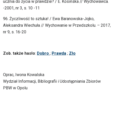
ucznia do życia w prawdzie? / E. Kosińska // Wychowawca.
-2001, nr 3, s. 10 -11
96. Życzliwość to sztuka! / Ewa Baranowska-Jojko,
Aleksandra Wiechuła // Wychowanie w Przedszkolu. – 2017,
nr 9, s. 16-20
Zob. także hasło
:
Dobro
;
Prawda
;
Zło
Oprac, Iwona Kowalska
Wydział Informacji, Bibliografii i Udostępniania Zbiorów
PBW w Opolu