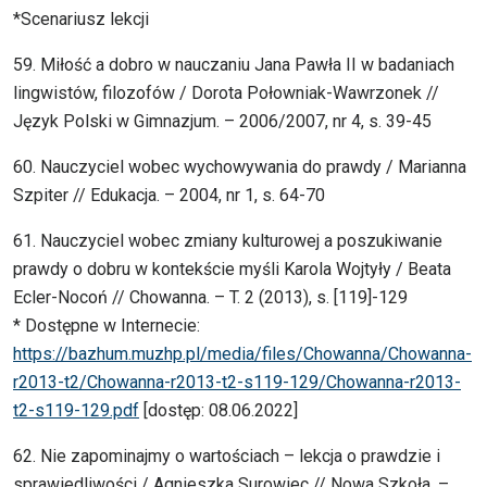
*Scenariusz lekcji
59. Miłość a dobro w nauczaniu Jana Pawła II w badaniach
lingwistów, filozofów / Dorota Połowniak-Wawrzonek //
Język Polski w Gimnazjum. – 2006/2007, nr 4, s. 39-45
60. Nauczyciel wobec wychowywania do prawdy / Marianna
Szpiter // Edukacja. – 2004, nr 1, s. 64-70
61. Nauczyciel wobec zmiany kulturowej a poszukiwanie
prawdy o dobru w kontekście myśli Karola Wojtyły / Beata
Ecler-Nocoń // Chowanna. – T. 2 (2013), s. [119]-129
* Dostępne w Internecie:
https://bazhum.muzhp.pl/media/files/Chowanna/Chowanna-
r2013-t2/Chowanna-r2013-t2-s119-129/Chowanna-r2013-
t2-s119-129.pdf
[dostęp: 08.06.2022]
62. Nie zapominajmy o wartościach – lekcja o prawdzie i
sprawiedliwości / Agnieszka Surowiec // Nowa Szkoła. –