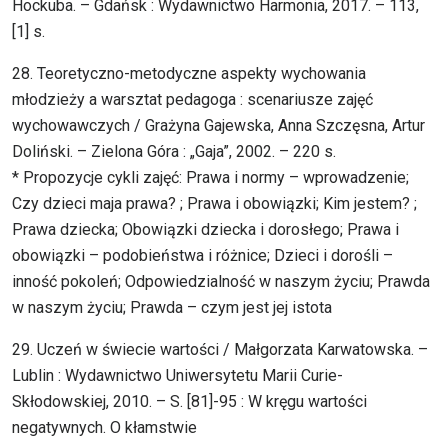
Hockuba. – Gdańsk : Wydawnictwo Harmonia, 2017. – 113,
[1] s.
28. Teoretyczno-metodyczne aspekty wychowania
młodzieży a warsztat pedagoga : scenariusze zajęć
wychowawczych / Grażyna Gajewska, Anna Szczęsna, Artur
Doliński. – Zielona Góra : „Gaja”, 2002. – 220 s.
* Propozycje cykli zajęć: Prawa i normy – wprowadzenie;
Czy dzieci maja prawa? ; Prawa i obowiązki; Kim jestem? ;
Prawa dziecka; Obowiązki dziecka i dorosłego; Prawa i
obowiązki – podobieństwa i różnice; Dzieci i dorośli –
inność pokoleń; Odpowiedzialność w naszym życiu; Prawda
w naszym życiu; Prawda – czym jest jej istota
29. Uczeń w świecie wartości / Małgorzata Karwatowska. –
Lublin : Wydawnictwo Uniwersytetu Marii Curie-
Skłodowskiej, 2010. – S. [81]-95 : W kręgu wartości
negatywnych. O kłamstwie