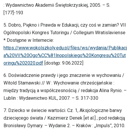
: Wydawnictwo Akademii Świętokrzyskiej, 2005. – S.
[177]-193
5. Dobro, Piękno i Prawda w Edukacji, czy coś w zamian? VII
Ogólnopolski Kongres Tutoringu / Collegium Wratislaviense
* Dostępne w Internecie:
https://www.wokolszkoly.edu.pl/files/ws/wydania/Publikacj
a%20VII%20Ogo%CC%81lnopolskiego%20Kongresu%20Tut
oringu%202020.pdf
[dostęp: 9.06.2022]
6. Doświadczenie prawdy i jego znaczenie w wychowaniu /
Witold Starnawski // W : Wychowanie chrześcijańskie :
między tradycją a współczesnością / redakcja Alina Rynio. –
Lublin : Wydawnictwo KUL, 2007. – S. 317-330
7. Dziecko w świecie wartości. Cz. 1, Aksjologiczne barwy
dziecięcego świata / Kazimierz Denek [et al.] ; pod redakcją
Bronisławy Dymary. – Wydanie 2. – Kraków : „Impuls”, 2010.