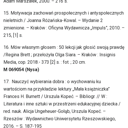
Adam Marszałek, 2000. – 216 s.
15. Motywacja zachowań prospołecznych i antyspołecznych
nieletnich / Joanna Różańska-Kowal. – Wydanie 2
zmienione. – Kraków : Oficyna Wydawnicza „Impuls”, 2010. –
215, [1] s.
16. Mów własnym głosem : 50 lekcji jak głosić swoją prawdę
/Regina Brett ; przełożyła Olga Siara. – Kraków : Insignis
Media, cop. 2018.- 373 [2] s. : fot. ; 20 cm.
M 069054 (Nysa)
17. Nauczyć wybierania dobra : o wychowaniu ku
wartościom na przykładzie lektury „Mała księżniczka”
Frances H. Burnett / Urszula Kopeć. – Bibliogr. // W :
Literatura i inne sztuki w przestrzeni edukacyjnej dziecka /
red. nauk. Alicja Ungeheuer-Gołąb, Urszula Kopeć. –
Rzeszów : Wydawnictwo Uniwersytetu Rzeszowskiego,
2016. – S. 187-195