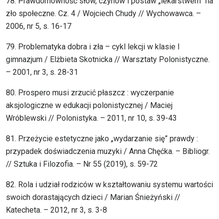
78. Prawdomówność słów, czynów i postaw „lekarstwem” na
zło społeczne. Cz. 4 / Wojciech Chudy // Wychowawca. –
2006, nr 5, s. 16-17
79. Problematyka dobra i zła – cykl lekcji w klasie I
gimnazjum / Elżbieta Skotnicka // Warsztaty Polonistyczne.
– 2001, nr 3, s. 28-31
80. Prospero musi zrzucić płaszcz : wyczerpanie
aksjologiczne w edukacji polonistycznej / Maciej
Wróblewski // Polonistyka. – 2011, nr 10, s. 39-43
81. Przeżycie estetyczne jako „wydarzanie się” prawdy :
przypadek doświadczenia muzyki / Anna Chęćka. – Bibliogr.
// Sztuka i Filozofia. – Nr 55 (2019), s. 59-72
82. Rola i udział rodziców w kształtowaniu systemu wartości
swoich dorastających dzieci / Marian Śnieżyński //
Katecheta. – 2012, nr 3, s. 3-8