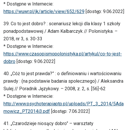
* Dostępne w Internecie:
https://wuwr.pl/jk/article/view/652/629
[dostęp: 9.06.2022]
39. Co to jest dobro? : scenariusz lekcji dla klasy 1 szkoły
ponadpodstawowej / Adam Kalbarczyk // Polonistyka. –
2018, nr 3, s. 30-33
* Dostępne w Internecie:
https://www.czasopismopolonistyka.pl/artykul/co-to-jest-
dobro
[dostęp: 9.06.2022]
40. „Cóż to jest prawda?” : o definiowaniu i wartościowaniu
prawdy : (na podstawie badania społecznego) / Aleksandra
Sulej // Poradnik Językowy. – 2008, z. 2, s. [56]-62
* Dostępne w Internecie:
http://www.psychoterapiaptp.pl/uploads/PT_3_2014/5Ada
mowicz_PT2014i3.pdf
[dostęp: 7.06.2022]
41. „Czarodzieje niosący dobro” – warsztaty