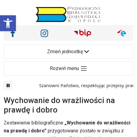
Przejdź do treści
Otwórz pasek narzędzi
Nasze media społecznościowe i inne
Facebook
Instagram
Main Navigation
Zmień jednostkę
Rozwiń menu
Szanowni Państwo, respektując przepisy prawa i mają
Wychowanie do wrażliwości na
prawdę i dobro
Zestawienie bibliograficzne
„Wychowanie do wrażliwości
na prawdę i dobro”
przygotowane zostało w związku z