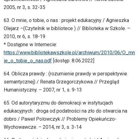
2005, nr 3, s. 32-35
63. O mnie, o tobie, o nas : projekt edukacyjny / Agnieszka
Olejarz –(Czytelnik w bibliotece ) // Biblioteka w Szkole. –
2010, nr 6, s. 18-19
* Dostępne w Internecie:
https://www.bibliotekawszkole.pl/archiwum/2010/06/O_mn
ie_o_tobie_o_nas.pdf
[dostęp: 8.06.2022]
64. Oblicza prawdy : (rozumienie prawdy w perspektywie
semantycznej) / Renata Grzegorczykowa // Przegląd
Humanistyczny. – 2007, nr 1, s. 9-13
65. Od autorytaryzmu do demokracji w instytucjach
edukacyjnych : droga od podatności na zło do otwarcia na
dobro / Paweł Polowczyk // Problemy Opiekuńczo-
Wychowawcze. – 2014, nr 3, s. 3-14