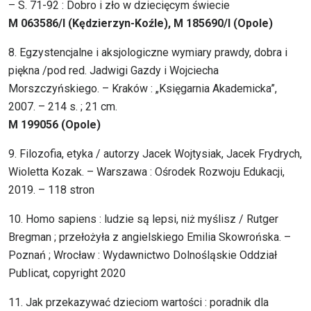
– S. 71-92 : Dobro i zło w dziecięcym świecie
M 063586/I (Kędzierzyn-Koźle), M 185690/I (Opole)
8. Egzystencjalne i aksjologiczne wymiary prawdy, dobra i
piękna /pod red. Jadwigi Gazdy i Wojciecha
Morszczyńskiego. – Kraków : „Księgarnia Akademicka”,
2007. – 214 s. ; 21 cm.
M 199056 (Opole)
9. Filozofia, etyka / autorzy Jacek Wojtysiak, Jacek Frydrych,
Wioletta Kozak. – Warszawa : Ośrodek Rozwoju Edukacji,
2019. – 118 stron
10. Homo sapiens : ludzie są lepsi, niż myślisz / Rutger
Bregman ; przełożyła z angielskiego Emilia Skowrońska. –
Poznań ; Wrocław : Wydawnictwo Dolnośląskie Oddział
Publicat, copyright 2020
11. Jak przekazywać dzieciom wartości : poradnik dla