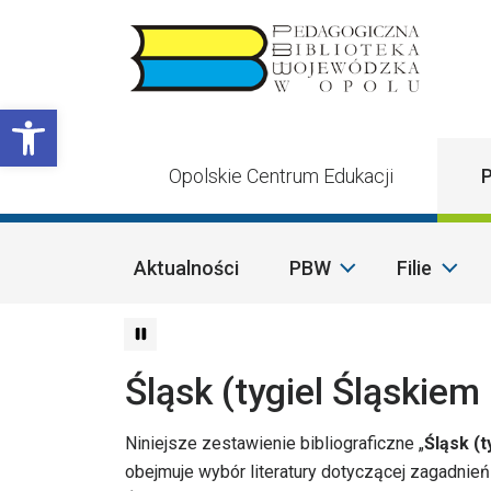
Przejdź do treści
Otwórz pasek narzędzi
Opolskie Centrum Edukacji
P
Aktualności
PBW
Filie
Śląsk (tygiel Śląskie
Niniejsze zestawienie bibliograficzne „
Śląsk (
obejmuje wybór literatury dotyczącej zagadnień 