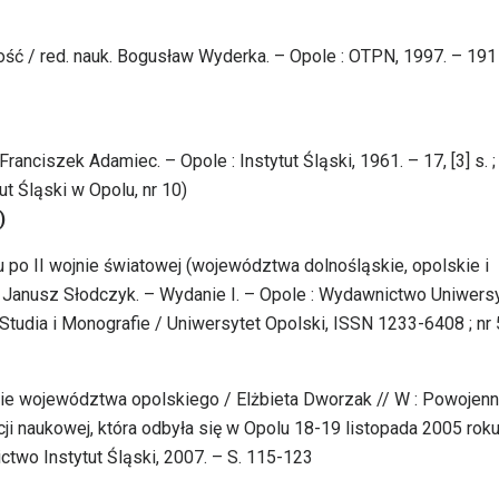
ść / red. nauk. Bogusław Wyderka. – Opole : OTPN, 1997. – 191 s
nciszek Adamiec. – Opole : Instytut Śląski, 1961. – 17, [3] s. ;
ut Śląski w Opolu, nr 10)
)
u po II wojnie światowej (województwa dolnośląskie, opolskie i
, Janusz Słodczyk. – Wydanie I. – Opole : Wydawnictwo Uniwers
– (Studia i Monografie / Uniwersytet Opolski, ISSN 1233-6408 ; nr
nie województwa opolskiego / Elżbieta Dworzak // W : Powojen
ncji naukowej, która odbyła się w Opolu 18-19 listopada 2005 roku
ictwo Instytut Śląski, 2007. – S. 115-123