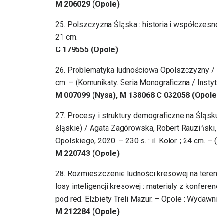
M 206029 (Opole)
25. Polszczyzna Śląska : historia i współczesno
21 cm.
C 179555 (Opole)
26. Problematyka ludnościowa Opolszczyzny / Fra
cm. – (Komunikaty. Seria Monograficzna / Instyt
M 007099 (Nysa), M 138068 C 032058 (Opole
27. Procesy i struktury demograficzne na Śląsk
śląskie) / Agata Zagórowska, Robert Rauziński
Opolskiego, 2020. – 230 s. : il. Kolor. ; 24 cm. 
M 220743 (Opole)
28. Rozmieszczenie ludności kresowej na tere
losy inteligencji kresowej : materiały z konfere
pod red. Elżbiety Treli Mazur. – Opole : Wydawn
M 212284 (Opole)