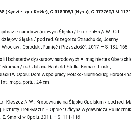
8 (Kędzierzyn-Koźle), C 018908/I (Nysa), C 077760/I M 1121
jobrazie narodowościowym Śląska / Piotr Pałys // W : Od
 dziejów Śląska / pod red. Grzegorza Straucholda, Joanny
Wrocław : Ośrodek „Pamięć i Przyszłość”, 2017. – S. 132-168
oli i bohaterów dyskursów narodowych = Imaginiertes Oberschl
iskursen / red. Juliane Haubold-Stolle, Bernard Linek ;
 Ślaski w Opolu; Dom Współpracy Polsko-Niemieckiej; Herder-Inst
fot., mapa, portr. ; 24 cm.
of Kleszcz // W : Kresowianie na Śląsku Opolskim / pod red. Ma
j, Elżbiety Treli-Mazur. – Opole : Oficyna Wydawnicza Politechnik
. E. Smołki w Opolu, 2011. – S. 111-116