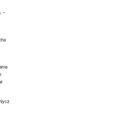
. –
cha
ania
k
ał
Nycz.