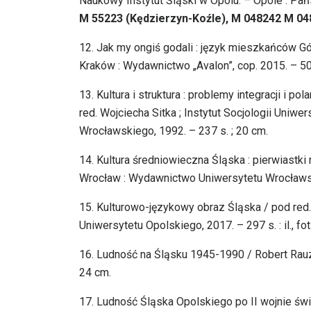
Naukowy Instytut Śląski w Opolu. – Opole : Pańs
M 55223 (Kędzierzyn-Koźle), M 048242 M 04
12. Jak my ongiś godali : język mieszkańców G
Kraków : Wydawnictwo „Avalon”, cop. 2015. – 501,
13. Kultura i struktura : problemy integracji i p
red. Wojciecha Sitka ; Instytut Socjologii Uniwe
Wrocławskiego, 1992. – 237 s. ; 20 cm.
14. Kultura średniowieczna Śląska : pierwiastki
Wrocław : Wydawnictwo Uniwersytetu Wrocławskieg
15. Kulturowo-językowy obraz Śląska / pod red.
Uniwersytetu Opolskiego, 2017. – 297 s. : il., fot
16. Ludność na Śląsku 1945-1990 / Robert Rauzi
24 cm.
17. Ludność Śląska Opolskiego po II wojnie świ