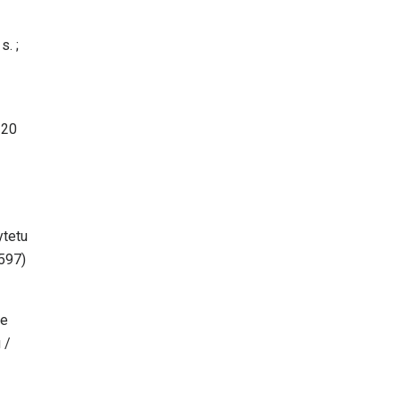
. ;
 20
ytetu
 597)
ne
 /