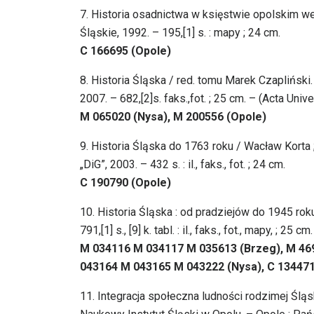
7. Historia osadnictwa w księstwie opolskim 
Śląskie, 1992. – 195,[1] s. : mapy ; 24 cm.
C 166695 (Opole)
8. Historia Śląska / red. tomu Marek Czaplińsk
2007. – 682,[2]s. faks.,fot. ; 25 cm. – (Acta Uni
M 065020 (Nysa), M 200556 (Opole)
9. Historia Śląska do 1763 roku / Wacław Korta 
„DiG”, 2003. – 432 s. : il., faks., fot. ; 24 cm.
C 190790 (Opole)
10. Historia Śląska : od pradziejów do 1945 rok
791,[1] s., [9] k. tabl. : il., faks., fot., mapy, ; 25 cm.
M 034116 M 034117 M 035613 (Brzeg), M 469
043164 M 043165 M 043222 (Nysa), C 13447
11. Integracja społeczna ludności rodzimej Ślą