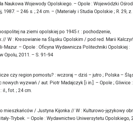
 Rada Naukowa Wojewody Opolskiego. – Opole : Wojewódzki Ośro
1987. – 246 s. ; 24 cm. – (Materiały i Studia Opolskie ; R. 29, z.
politej na ziemi opolskiej po 1945 r. : pochodzenie,
 // W : Kresowianie na Śląsku Opolskim / pod red. Marii Kalczy
eli-Mazur. – Opole : Oficyna Wydawnicza Politechniki Opolskiej :
w Opolu, 2011. – S. 91-94
cze czy region pomostu? : wczoraj – dziś – jutro ; Polska – Ślą
wych wyzwań / aut. Piotr Madajczyk [i in.]. – Opole ; Gliwice 
l., fot. ; 24 cm.
go mieszkańców / Justyna Kijonka // W : Kulturowo-językowy ob
witały-Trybek. – Opole : Wydawnictwo Uniwersytetu Opolskiego, 