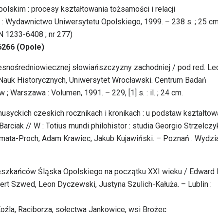
olskim : procesy kształtowania tożsamości i relacji
 Wydawnictwo Uniwersytetu Opolskiego, 1999. – 238 s. ; 25 cm
N 1233-6408 ; nr 277)
6266 (Opole)
zesnośredniowiecznej słowiańszczyzny zachodniej / pod red. Le
 Nauk Historycznych, Uniwersytet Wrocławski. Centrum Badań
Warszawa : Volumen, 1991. – 229, [1] s. : il. ; 24 cm.
usyckich czeskich rocznikach i kronikach : u podstaw kształtow
arciak // W : Totius mundi philohistor : studia Georgio Strzelczy
limata-Proch, Adam Krawiec, Jakub Kujawiński. – Poznań : Wydzi
mieszkańców Śląska Opolskiego na początku XXI wieku / Edward 
bert Szwed, Leon Dyczewski, Justyna Szulich-Kałuża. – Lublin :
Koźla, Raciborza, sołectwa Jankowice, wsi Brożec