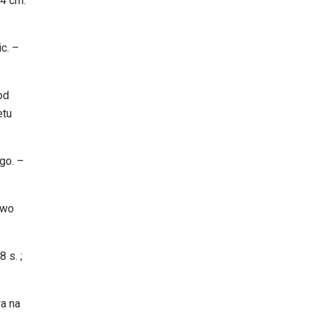
24 cm.
c. –
od
etu
go. –
two
 s. ;
wa na