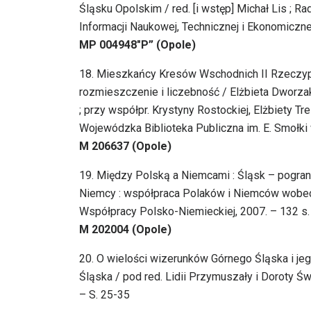
Śląsku Opolskim / red. [i wstęp] Michał Lis ;
Informacji Naukowej, Technicznej i Ekonomicznej, 
MP 004948″P” (Opole)
18. Mieszkańcy Kresów Wschodnich II Rzeczypos
rozmieszczenie i liczebność / Elżbieta Dworzak
; przy współpr. Krystyny Rostockiej, Elżbiety Tr
Wojewódzka Biblioteka Publiczna im. E. Smołki 
M 206637 (Opole)
19. Między Polską a Niemcami : Śląsk – pograni
Niemcy : współpraca Polaków i Niemców wobec no
Współpracy Polsko-Niemieckiej, 2007. – 132 s. : i
M 202004 (Opole)
20. O wielości wizerunków Górnego Śląska i je
Śląska / pod red. Lidii Przymuszały i Doroty Ś
– S. 25-35