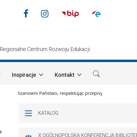
Nasze media społecznościow
Facebook
Instagram
n
Regionalne Centrum Rozwoju Edukacji
Inspiracje
Kontakt
Szanowni Państwo, respektując przepisy prawa i mając na wzg
Na skróty
KATALOG
a
X OGÓLNOPOLSKA KONFERENCJA BIBLIOT