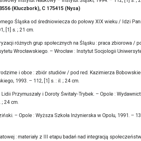
twowy Instytut Naukowy – Instytut Śląski, 1994. – 112, [1] s. ; 
8556 (Kluczbork), C 175415 (Nysa)
órnego Śląska od średniowiecza do połowy XIX wieku / Idzi Pani
 [1] s. ; 21 cm.
olaryzacji różnych grup społecznych na Śląsku : praca zbiorowa / p
rsytetu Wrocławskiego. – Wrocław : Instytut Socjologii Uniwersyt
 rodzime i obce : zbiór studiów / pod red. Kazimierza Bobowskie
o, 1993. – 112, [1] s. : il. ; 24 cm.
 Lidii Przymuszały i Doroty Świtały-Trybek. – Opole : Wydawnic
. ; 24 cm.
ński. – Opole : Wyższa Szkoła Inżynierska w Opolu, 1991. – 138
atowej : materiały z III etapu badań nad integracją społeczeńst