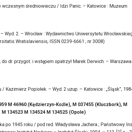
we wczesnym średniowieczu / Idzi Panic. – Katowice : Muzeum
i. – Wyd. 2. – Wrocław : Wydawnictwo Uniwersytetu Wrocławskie
versitatis Wratislaviensis, ISSN 0239-6661 ; nr 3008)
; do dr. przygot. i wstępem opatrzył Marek Derwich. – Warszawa 
u / Kazimierz Popiołek. – Wyd. 2 uzup. – Katowice : „Śląsk”, 198
59 M 46960 (Kędzierzyn-Koźle), M 037455 (Kluczbork), M
1 M 134523 M 134524 M 134525 (Opole)
ska po 1945 roku / pod red. Władysława Jachera ; Państwowy Ins