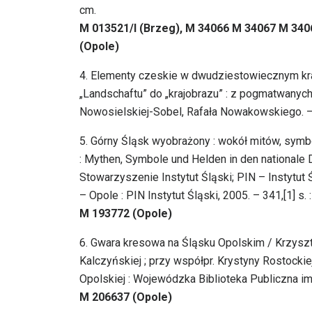
cm.
M 013521/I (Brzeg), M 34066 M 34067 M 3406
(Opole)
4. Elementy czeskie w dwudziestowiecznym kra
„Landschaftu” do „krajobrazu” : z pogmatwanych
Nowosielskiej-Sobel, Rafała Nowakowskiego. – 
5. Górny Śląsk wyobrażony : wokół mitów, symb
: Mythen, Symbole und Helden in den nationale D
Stowarzyszenie Instytut Śląski; PIN – Instytut
– Opole : PIN Instytut Śląski, 2005. – 341,[1] s. : 
M 193772 (Opole)
6. Gwara kresowa na Śląsku Opolskim / Krzyszt
Kalczyńskiej ; przy współpr. Krystyny Rostockie
Opolskiej : Wojewódzka Biblioteka Publiczna im
M 206637 (Opole)