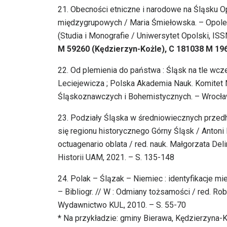
21. Obecności etniczne i narodowe na Śląsku Op
międzygrupowych / Maria Śmiełowska. – Opole :
(Studia i Monografie / Uniwersytet Opolski, ISS
M 59260 (Kędzierzyn-Kożle), C 181038 M 19
22. Od plemienia do państwa : Śląsk na tle wc
Leciejewicza ; Polska Akademia Nauk. Komitet
Śląskoznawczych i Bohemistycznych. – Wrocław ; 
23. Podziały Śląska w średniowiecznych przedh
się regionu historycznego Górny Śląsk / Antoni B
octuagenario oblata / red. nauk. Małgorzata De
Historii UAM, 2021. – S. 135-148
24. Polak – Ślązak – Niemiec : identyfikacje 
– Bibliogr. // W : Odmiany tożsamości / red. Ro
Wydawnictwo KUL, 2010. – S. 55-70
* Na przykładzie: gminy Bierawa, Kędzierzyna-