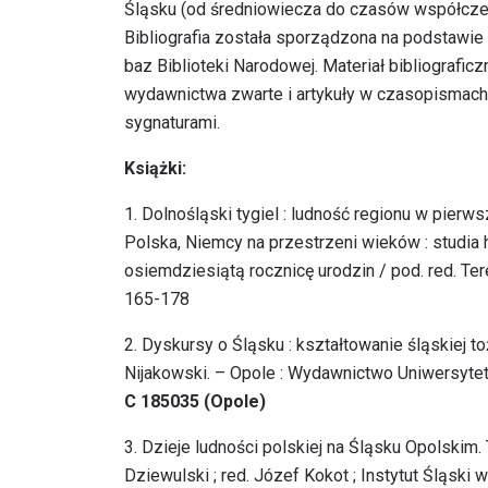
Śląsku (od średniowiecza do czasów współcze
Bibliografia została sporządzona na podstawie
baz Biblioteki Narodowej. Materiał bibliografi
wydawnictwa zwarte i artykuły w czasopismach.
sygnaturami.
Książki:
1. Dolnośląski tygiel : ludność regionu w pierws
Polska, Niemcy na przestrzeni wieków : studi
osiemdziesiątą rocznicę urodzin / pod. red. Te
165-178
2. Dyskursy o Śląsku : kształtowanie śląskiej 
Nijakowski. – Opole : Wydawnictwo Uniwersytetu O
C 185035 (Opole)
3. Dzieje ludności polskiej na Śląsku Opolski
Dziewulski ; red. Józef Kokot ; Instytut Śląski w O