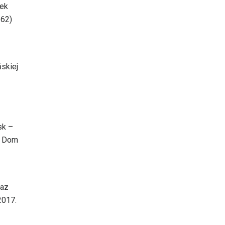
dek
 62)
ńskiej
sk –
: Dom
raz
2017.