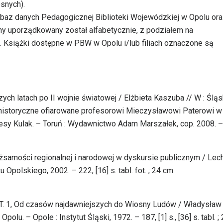
snych).
 baz danych Pedagogicznej Biblioteki Wojewódzkiej w Opolu or
czny uporządkowany został alfabetycznie, z podziałem na
 Książki dostępne w PBW w Opolu i/lub filiach oznaczone są
zych latach po II wojnie światowej / Elżbieta Kaszuba // W : Śląs
a historyczne ofiarowane profesorowi Mieczysławowi Paterowi w
resy Kulak. – Toruń : Wydawnictwo Adam Marszałek, cop. 2008. –
tożsamości regionalnej i narodowej w dyskursie publicznym / Lec
polskiego, 2002. – 222, [16] s. tabl. fot. ; 24 cm.
m. T. 1, Od czasów najdawniejszych do Wiosny Ludów / Władysław
polu. – Opole : Instytut Śląski, 1972. – 187, [1] s., [36] s. tabl. ;