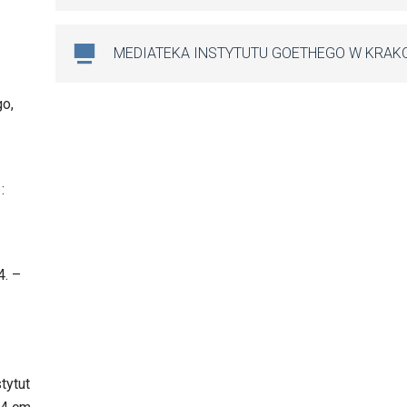
MEDIATEKA INSTYTUTU GOETHEGO W KRAK
go,
:
4. –
tytut