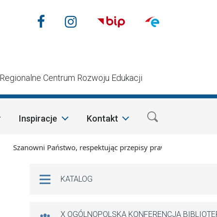
Nasze media społecznościow
Facebook
Instagram
n
Regionalne Centrum Rozwoju Edukacji
Inspiracje
Kontakt
Szanowni Państwo, respektując przepisy prawa i mając na wzgl
Na skróty
KATALOG
X OGÓLNOPOLSKA KONFERENCJA BIBLIOT