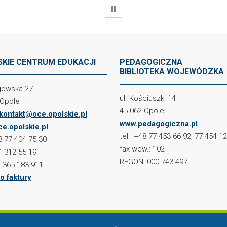
WSTRZYMAJ
KIE CENTRUM EDUKACJI
PEDAGOGICZNA
BIBLIOTEKA WOJEWÓDZKA
ogowska 27
ul. Kościuszki 14
 Opole
45-062 Opole
kontakt@oce.opolskie.pl
www.pedagogiczna.pl
e.opolskie.pl
tel.: +48 77 453 66 92, 77 454 1
48 77 404 75 30
fax wew.: 102
4 312 55 19
REGON: 000 743 497
 365 183 911
o faktury