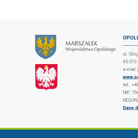
OPOLS
ul. Gł
45-315
e-mail:
www.oc
tel.: +
NIP: 75
REGON:
Dane d