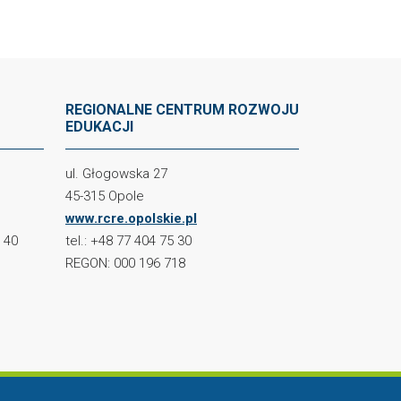
REGIONALNE CENTRUM ROZWOJU
EDUKACJI
ul. Głogowska 27
45-315 Opole
www.rcre.opolskie.pl
2 40
tel.: +48 77 404 75 30
REGON: 000 196 718