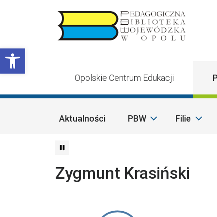
Przejdź do treści
Otwórz pasek narzędzi
Opolskie Centrum Edukacji
P
Aktualności
PBW
Filie
Zygmunt Krasiński