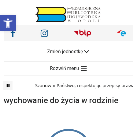
Przejdź do treści
Otwórz pasek narzędzi
Nasze media społecznościowe i inne
Facebook
Instagram
Main Navigation
Zmień jednostkę
Rozwiń menu
Szanowni Państwo, respektując przepisy prawa i 
wychowanie do życia w rodzinie