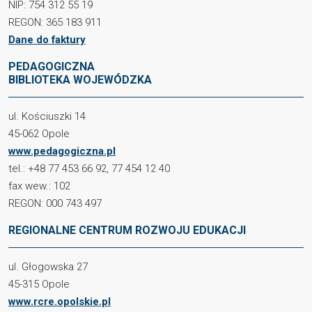
NIP: 754 312 55 19
REGON: 365 183 911
Dane do faktury
PEDAGOGICZNA
BIBLIOTEKA WOJEWÓDZKA
ul. Kościuszki 14
45-062 Opole
www.pedagogiczna.pl
tel.: +48 77 453 66 92, 77 454 12 40
fax wew.: 102
REGON: 000 743 497
REGIONALNE CENTRUM ROZWOJU EDUKACJI
ul. Głogowska 27
45-315 Opole
www.rcre.opolskie.pl