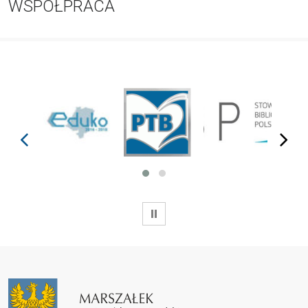
WSPÓŁPRACA
prev
next
WSTRZYMAJ