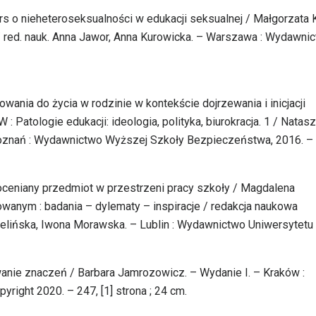
kurs o nieheteroseksualności w edukacji seksualnej / Małgorzata 
a / red. nauk. Anna Jawor, Anna Kurowicka. – Warszawa : Wydawni
owania do życia w rodzinie w kontekście dojrzewania i inicjacji
 Patologie edukacji: ideologia, polityka, biurokracja. 1 / Natas
 Poznań : Wydawnictwo Wyższej Szkoły Bezpieczeństwa, 2016. – 
doceniany przedmiot w przestrzeni pracy szkoły / Magdalena
owanym : badania – dylematy – inspiracje / redakcja naukowa
elińska, Iwona Morawska. – Lublin : Wydawnictwo Uniwersytetu 
wanie znaczeń / Barbara Jamrozowicz. – Wydanie I. – Kraków :
right 2020. – 247, [1] strona ; 24 cm.