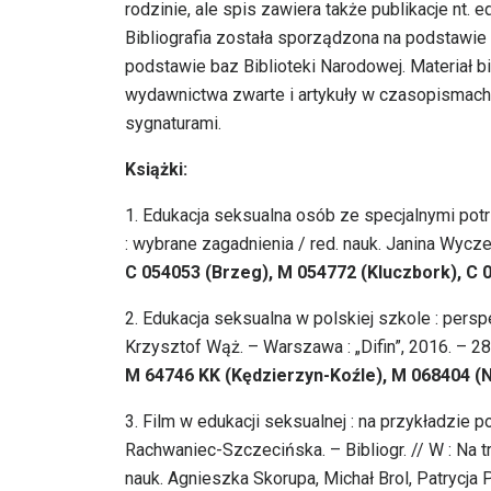
rodzinie, ale spis zawiera także publikacje nt.
Bibliografia została sporządzona na podstawie
podstawie baz Biblioteki Narodowej. Materiał b
wydawnictwa zwarte i artykuły w czasopismach.
sygnaturami.
Książki:
1. Edukacja seksualna osób ze specjalnymi potr
: wybrane zagadnienia / red. nauk. Janina Wycz
C 054053 (Brzeg), M 054772 (Kluczbork), C
2. Edukacja seksualna w polskiej szkole : pers
Krzysztof Wąż. – Warszawa : „Difin”, 2016. – 287, 
M 64746 KK (Kędzierzyn-Koźle), M 068404 (
3. Film w edukacji seksualnej : na przykładzie 
Rachwaniec-Szczecińska. – Bibliogr. // W : Na tro
nauk. Agnieszka Skorupa, Michał Brol, Patrycja