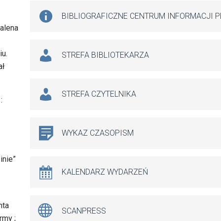
BIBLIOGRAFICZNE CENTRUM INFORMACJI 
dalena
iu.
STREFA BIBLIOTEKARZA
ał
STREFA CZYTELNIKA
:
WYKAZ CZASOPISM
inie”
KALENDARZ WYDARZEŃ
nta
SCANPRESS
rmy ;