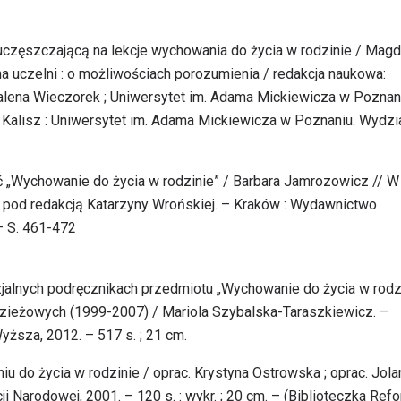
ż uczęszczającą na lekcje wychowania do życia w rodzinie / Mag
na uczelni : o możliwościach porozumienia / redakcja naukowa:
alena Wieczorek ; Uniwersytet im. Adama Mickiewicza w Poznan
Kalisz : Uniwersytet im. Adama Mickiewicza w Poznaniu. Wydzi
ć „Wychowanie do życia w rodzinie” / Barbara Jamrozowicz // W 
/ pod redakcją Katarzyny Wrońskiej. – Kraków : Wydawnictwo
– S. 461-472
jalnych podręcznikach przedmiotu „Wychowanie do życia w rodz
zieżowych (1999-2007) / Mariola Szybalska-Taraszkiewicz. –
ższa, 2012. – 517 s. ; 21 cm.
u do życia w rodzinie / oprac. Krystyna Ostrowska ; oprac. Jola
Narodowej, 2001. – 120 s. : wykr. ; 20 cm. – (Biblioteczka Refo