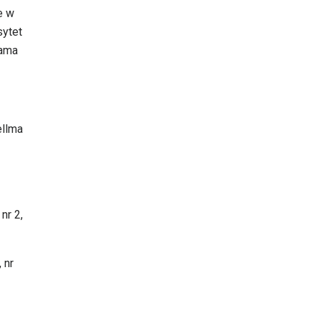
e w
sytet
dama
ellma
nr 2,
 nr