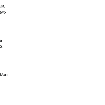
Kot. –
ctwo
za
S.
Marii