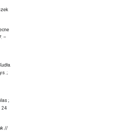
szek
becne
. –
Kudła.
s. ;
las ;
; 24
k //