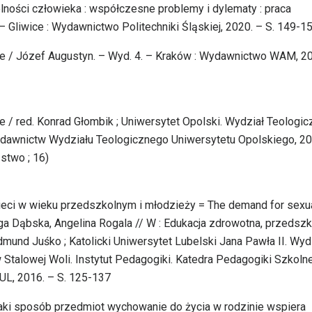
lności człowieka : współczesne problemy i dylematy : praca
– Gliwice : Wydawnictwo Politechniki Śląskiej, 2020. – S. 149-1
le / Józef Augustyn. – Wyd. 4. – Kraków : Wydawnictwo WAM, 20
 / red. Konrad Głombik ; Uniwersytet Opolski. Wydział Teologic
Wydawnictw Wydziału Teologicznego Uniwersytetu Opolskiego, 20
stwo ; 16)
ieci w wieku przedszkolnym i młodzieży = The demand for sexu
lga Dąbska, Angelina Rogala // W : Edukacja zdrowotna, przedszk
Edmund Juśko ; Katolicki Uniwersytet Lubelski Jana Pawła II. Wyd
talowej Woli. Instytut Pedagogiki. Katedra Pedagogiki Szkolnej
UL, 2016. – S. 125-137
w jaki sposób przedmiot wychowanie do życia w rodzinie wspiera