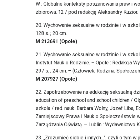
W : Globalne konteksty poszanowania praw i wo
zbiorowa. 12 / pod redakcją Aleksandry Kuzior. 
20. Wychowanie seksualne w rodzinie i w szko
128 s. ; 20 cm.
M 213691 (Opole)
21. Wychowanie seksualne w rodzinie i w szkole
Instytut Nauk o Rodzinie. – Opole : Redakcja 
297 s. ; 24 cm. – (Człowiek, Rodzina, Społeczeń
M 207927 (Opole)
22. Zapotrzebowanie na edukację seksualną dz
education of preschool and school children / O
szkoła / red. nauk. Barbara Wolny, Jozef Liba, 
Zamiejscowy Prawa i Nauk o Społeczeństwie w S
Zarządzania Oświatą. – Lublin : Wydawnictwo K
23. „Zrozumieć siebie i innych…”, czyli o tym 