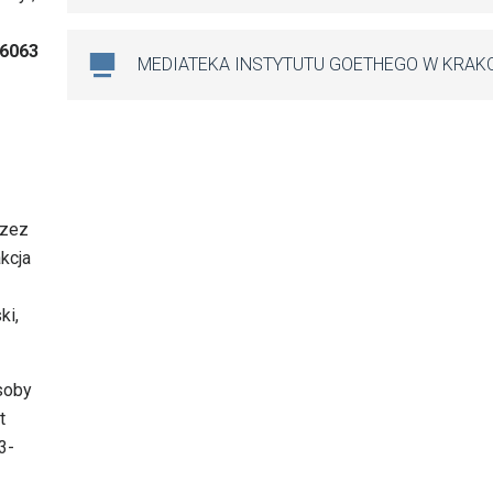
86063
MEDIATEKA INSTYTUTU GOETHEGO W KRAK
rzez
akcja
ki,
asoby
t
3-