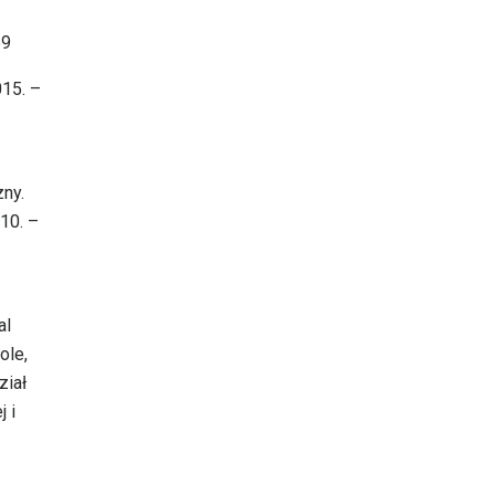
59
15. –
zny.
10. –
al
ole,
ział
 i