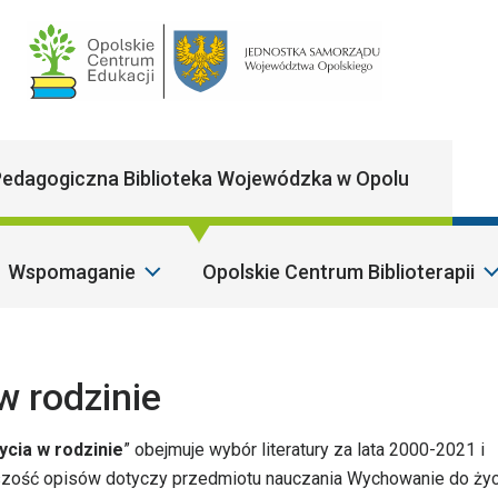
Main Navigatio
edagogiczna Biblioteka Wojewódzka w Opolu
Wspomaganie
Opolskie Centrum Biblioterapii
Szano
w rodzinie
cia w rodzinie
” obejmuje wybór literatury za lata 2000-2021 i
ększość opisów dotyczy przedmiotu nauczania Wychowanie do ży