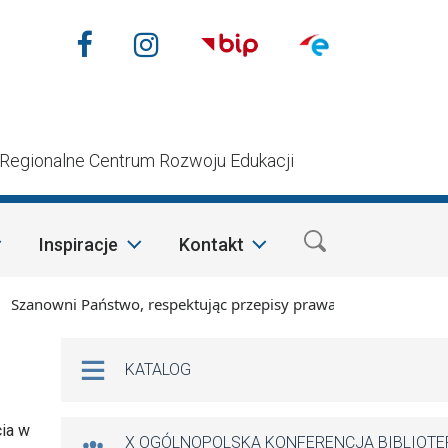
Nasze media społecznościow
Facebook
Instagram
n
Regionalne Centrum Rozwoju Edukacji
Inspiracje
Kontakt
wni Państwo, respektując przepisy prawa i mając na względzie
Na skróty
KATALOG
cia w
X OGÓLNOPOLSKA KONFERENCJA BIBLIOT