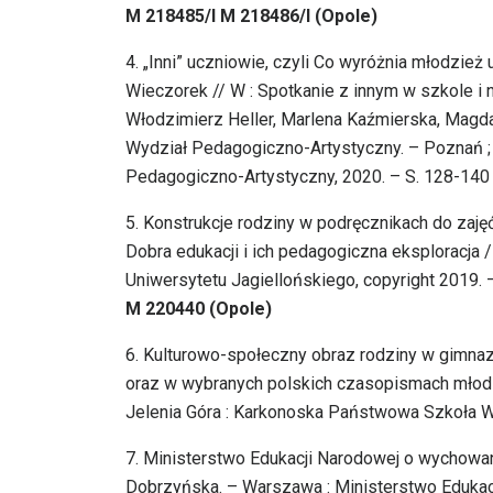
M 218485/I M 218486/I (Opole)
4. „Inni” uczniowie, czyli Co wyróżnia młodzie
Wieczorek // W : Spotkanie z innym w szkole i 
Włodzimierz Heller, Marlena Kaźmierska, Magd
Wydział Pedagogiczno-Artystyczny. – Poznań ; 
Pedagogiczno-Artystyczny, 2020. – S. 128-140
5. Konstrukcje rodziny w podręcznikach do zaję
Dobra edukacji i ich pedagogiczna eksploracja 
Uniwersytetu Jagiellońskiego, copyright 2019. 
M 220440 (Opole)
6. Kulturowo-społeczny obraz rodziny w gimnaz
oraz w wybranych polskich czasopismach młod
Jelenia Góra : Karkonoska Państwowa Szkoła Wy
7. Ministerstwo Edukacji Narodowej o wychowani
Dobrzyńska. – Warszawa : Ministerstwo Edukacji 