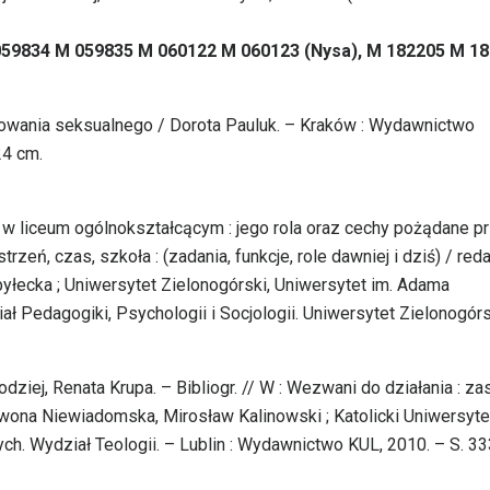
 059834 M 059835 M 060122 M 060123 (Nysa), M 182205 M 1
howania seksualnego / Dorota Pauluk. – Kraków : Wydawnictwo
24 cm.
” w liceum ogólnokształcącym : jego rola oraz cechy pożądane p
rzeń, czas, szkoła : (zadania, funkcje, role dawniej i dziś) / red
łecka ; Uniwersytet Zielonogórski, Uniwersytet im. Adama
ł Pedagogiki, Psychologii i Socjologii. Uniwersytet Zielonogórs
odziej, Renata Krupa. – Bibliogr. // W : Wezwani do działania : z
Iwona Niewiadomska, Mirosław Kalinowski ; Katolicki Uniwersyte
ch. Wydział Teologii. – Lublin : Wydawnictwo KUL, 2010. – S. 33