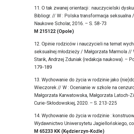
11. O tak zwanej orientacji : nauczycielski dys
Bibliogr. // W : Polska transformacja seksualn
Naukowe Scholar, 2016. – S. 58-73
M 215122 (Opole)
12. Opinie rodziców i nauczycieli na temat wych
seksualnej młodzieży / Małgorzata Marmola // W :
Starik, Andrzej Zduniak (redakcja naukowa). –
179-189
13. Wychowanie do życia w rodzinie jako (nie)
Wieczorek // W : Ocenianie w szkole na cenzur
Małgorzata Karwatowska, Małgorzata Latoch-Zi
Curie-Skłodowskiej, 2020. – S. 213-225
14. Wychowanie do życia w rodzinie : konstruo
Wydawnictwo Uniwersytetu Jagiellońskiego, copy
M 65233 KK (Kędzierzyn-Koźle)