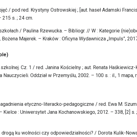
jęć / pod red. Krystyny Ostrowskiej ; [aut. haseł Adamski Franci
 215 s. ; 24 cm.
zkołach / Paulina Rzewucka. – Bibliogr. // W : Kategorie (nie)o
, Bożena Majerek. – Kraków : Oficyna Wydawnicza „Impuls”, 2017
ole)
zkolnej. Cz. 1 / red. Janina Kościelny ; aut. Renata Haśkiewicz-
auczycieli. Oddział w Przemyślu, 2002. – 100 s. : il., 1 mapa, ry
agadnienia etyczno-literacko-pedagogiczne / red. Ewa M. Szumi
 Kielce : Uniwersytet Jana Kochanowskiego, 2012. – 338, [2] s. 
drogą ku wolności czy odpowiedzialności? / Dorota Kulik-Nowa