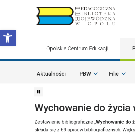
Przejdź do treści
Otwórz pasek narzędzi
Opolskie Centrum Edukacji
P
Aktualności
PBW
Filie
Wychowanie do życia 
Zestawienie bibliograficzne „
Wychowanie do ży
składa się z 69 opisów bibliograficznych. Wi