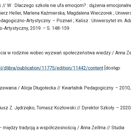
 // W : Dlaczego szkoła nie ufa emocjom? : dążenia emocjonaln
ierz Heller, Marlena Kaźmierska, Magdalena Wieczorek ; Uniwer
agogiczno-Artystyczny. – Poznań ; Kalisz : Uniwersytet im. A
-Artystyczny, 2019. – S. 148-159
życia w rodzinie wobec wyzwań społeczeństwa wiedzy / Anna Z
pl/dlibra/publication/11775/edition/11442/content
[dostęp:
zewania / Alicja Długołecka // Kwartalnik Pedagogiczny. – 2010, 
usz Z. Jędrzejko, Tomasz Kozłowski // Dyrektor Szkoły. – 2020,
– między tradycją a współczesnością / Anna Zellma // Studia