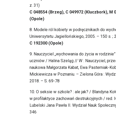
z. 31)
C 048554 (Brzeg), C 049972 (Kluczbork), M
(Opole)
8. Modele ról kobiety w podręcznikach do wyc
Uniwersytetu Jagiellońskiego, 2005. – 150 s. ; 
C 192300 (Opole)
9. Nauczyciel „wychowania do życia w rodzinie
uczniów / Halina Szeląg // W : Nauczyciel, przest
naukowa Małgorzata Kabat, Ewa Pasterniak-Koby
Mickiewicza w Poznaniu. – Zielona Góra : Wydzia
2018. – S. 69-78
10. O seksie w szkole? : ale jak? / Blandyna Koł
w profilaktyce zachowań destrukcyjnych / red. 
Lubelski Jana Pawła II. Wydział Nauk Społeczny
346