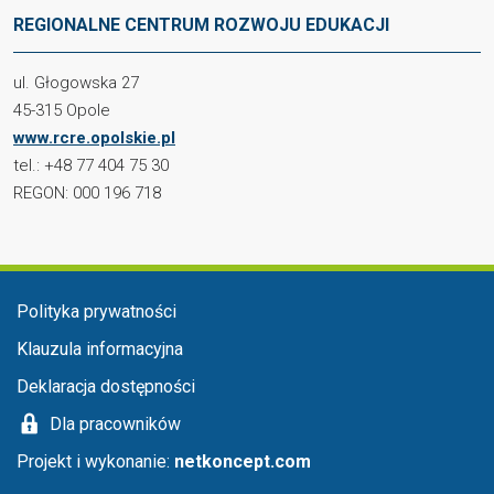
REGIONALNE CENTRUM ROZWOJU EDUKACJI
ul. Głogowska 27
45-315 Opole
www.rcre.opolskie.pl
tel.: +48 77 404 75 30
REGON: 000 196 718
Menu stopka
Polityka prywatności
Klauzula informacyjna
Deklaracja dostępności
Dla pracowników
Projekt i wykonanie:
netkoncept.com