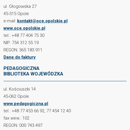
ul. Głogowska 27
45-315 Opole
e-mail:
kontakt@oce.opolskie.pl
www.oce.opolskie.pl
tel.: +48 77 404 75 30
NIP: 754 312 55 19
REGON: 365 183 911
Dane do faktury
PEDAGOGICZNA
BIBLIOTEKA WOJEWÓDZKA
ul. Kościuszki 14
45-062 Opole
www.pedagogiczna.pl
tel.: +48 77 453 66 92, 77 454 12 40
fax wew.: 102
REGON: 000 743 497