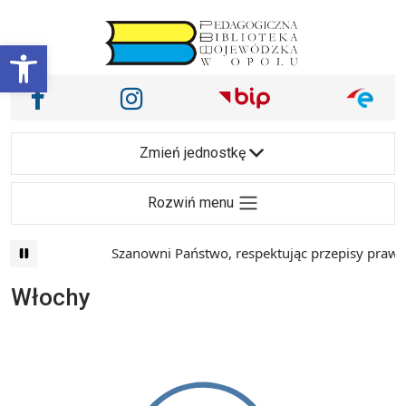
Przejdź do treści
Otwórz pasek narzędzi
Nasze media społecznościowe i inne
Facebook
Instagram
Main Navigation
Zmień jednostkę
Rozwiń menu
Szanowni Państwo, respektując przepisy prawa i
Włochy