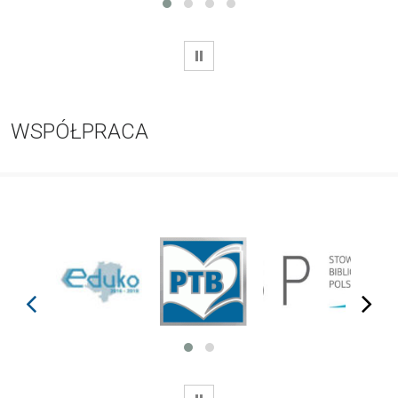
WSTRZYMAJ
WSPÓŁPRACA
prev
next