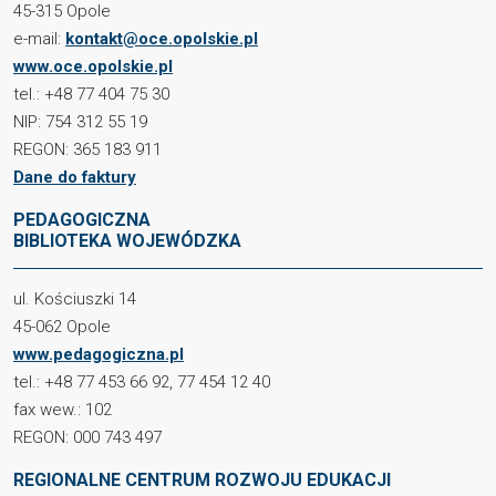
45-315 Opole
e-mail:
kontakt@oce.opolskie.pl
www.oce.opolskie.pl
tel.: +48 77 404 75 30
NIP: 754 312 55 19
REGON: 365 183 911
Dane do faktury
PEDAGOGICZNA
BIBLIOTEKA WOJEWÓDZKA
ul. Kościuszki 14
45-062 Opole
www.pedagogiczna.pl
tel.: +48 77 453 66 92, 77 454 12 40
fax wew.: 102
REGON: 000 743 497
REGIONALNE CENTRUM ROZWOJU EDUKACJI