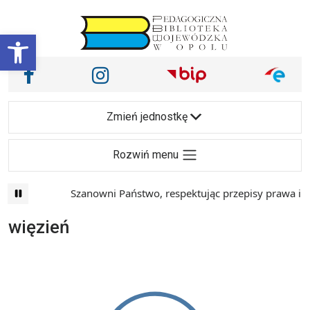
Przejdź do treści
Otwórz pasek narzędzi
Nasze media społecznościowe i inne
Facebook
Instagram
Main Navigation
Zmień jednostkę
Rozwiń menu
Szanowni Państwo, respektując przepisy prawa i ma
więzień