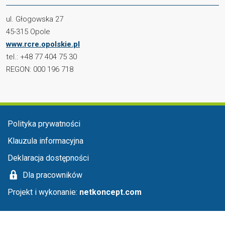
ul. Głogowska 27
45-315 Opole
www.rcre.opolskie.pl
tel.: +48 77 404 75 30
REGON: 000 196 718
Menu stopka
Polityka prywatności
Klauzula informacyjna
Deklaracja dostępności
Dla pracowników
Projekt i wykonanie:
netkoncept.com