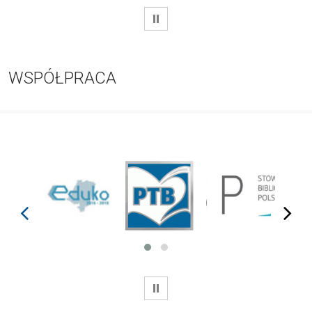
WSTRZYMAJ
WSPÓŁPRACA
prev
next
WSTRZYMAJ