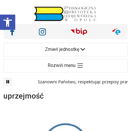
Przejdź do treści
Otwórz pasek narzędzi
Nasze media społecznościowe i inne
Facebook
Instagram
Main Navigation
Zmień jednostkę
Rozwiń menu
Szanowni Państwo, respektując przepisy prawa 
uprzejmość