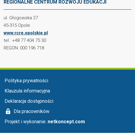
REGIONALNE CENTRUM ROZWOJU EDUKACJI
ul. Głogowska 27
45-315 Opole
www.rcre.opolskie.pl
tel.: +48 77 404 75 30
REGON: 000 196 718
Menu stopka
Polityka prywatności
Klauzula informacyjna
Deklaracja dostępności
Dla pracowników
Projekt i wykonanie:
netkoncept.com