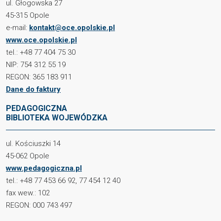
ul. Głogowska 27
45-315 Opole
e-mail:
kontakt@oce.opolskie.pl
www.oce.opolskie.pl
tel.: +48 77 404 75 30
NIP: 754 312 55 19
REGON: 365 183 911
Dane do faktury
PEDAGOGICZNA
BIBLIOTEKA WOJEWÓDZKA
ul. Kościuszki 14
45-062 Opole
www.pedagogiczna.pl
tel.: +48 77 453 66 92, 77 454 12 40
fax wew.: 102
REGON: 000 743 497