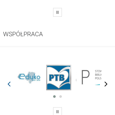
WSTRZYMAJ
WSPÓŁPRACA
prev
next
WSTRZYMAJ