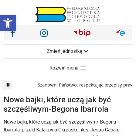
Przejdź do treści
Otwórz pasek narzędzi
Nasze media społecznościowe i inne
Facebook
Instagram
Main Navigation
Zmień jednostkę
Rozwiń menu
Szanowni Państwo, respektując przepisy prawa i
Nowe bajki, które uczą jak być
szczęśliwym-Begona Ibarrola
Nowe bajki, które uczą jak być szczęśliwym/ Begona
Ibarrola, przekł.Katarzyna Okreasko, ilus. Jesus Gaban.-