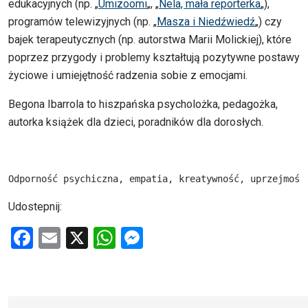
edukacyjnych (np. „
Umizoomi
„, „
Nela, mała reporterka
„),
programów telewizyjnych (np. „
Masza i Niedźwiedź
„) czy
bajek terapeutycznych (np. autorstwa Marii Molickiej), które
poprzez przygody i problemy kształtują pozytywne postawy
życiowe i umiejętność radzenia sobie z emocjami.
Begona Ibarrola to hiszpańska psycholożka, pedagożka,
autorka książek dla dzieci, poradników dla dorosłych.
Odporność psychiczna, empatia, kreatywność, uprzejmość
Udostepnij:
F
E
X
W
M
a
m
h
es
ce
ail
at
se
b
s
n
Na skróty