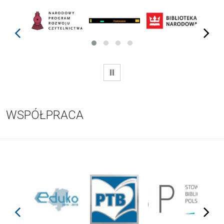
prev
next
WSTRZYMAJ
WSPÓŁPRACA
prev
next