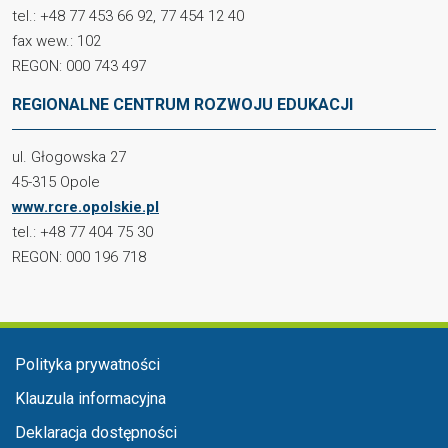
tel.: +48 77 453 66 92, 77 454 12 40
fax wew.: 102
REGON: 000 743 497
REGIONALNE CENTRUM ROZWOJU EDUKACJI
ul. Głogowska 27
45-315 Opole
www.rcre.opolskie.pl
tel.: +48 77 404 75 30
REGON: 000 196 718
Menu stopka
Polityka prywatności
Klauzula informacyjna
Deklaracja dostępności