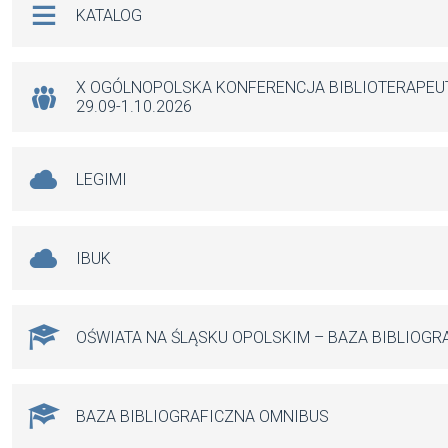
KATALOG
o
A
g
o
p
er
k
p
X OGÓLNOPOLSKA KONFERENCJA BIBLIOTERAPE
29.09-1.10.2026
LEGIMI
IBUK
OŚWIATA NA ŚLĄSKU OPOLSKIM – BAZA BIBLIOGR
BAZA BIBLIOGRAFICZNA OMNIBUS