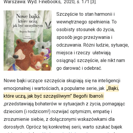
Warszawa: Wyd. Finebooks, 2020, s. 171 [3].
Szczęście to stan harmonii i
wewnętrznego spełnienia. To
osobisty stosunek do życia,
sposób jego przeżywania i
odczuwania. Różni ludzie, sytuacje,
miejsca i rzeczy ułatwiają
osiągnąć szczęście, ale nikt nam
go darować i odebrać.
Nowe bajki uczące szczęścia skupiają się na inteligencji
emocjonalnej i wartościach, a popularne serie, jak
„Bajki,
które uczą, jak być szczęśliwym” Begoñi Ibarroli
,przedstawiają bohaterów w sytuacjach z życia, pomagając
dzieciom (i rodzicom!) rozwijać optymizm, empatię i
zrozumienie siebie, z dołączonymi wskazówkami dla
dorosłych. Oprócz tej konkretnej serii, warto szukać bajek