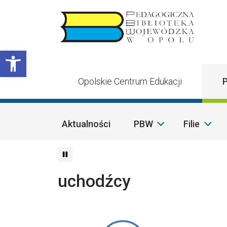
Przejdź do treści
Otwórz pasek narzędzi
Opolskie Centrum Edukacji
P
Aktualności
PBW
Filie
uchodźcy