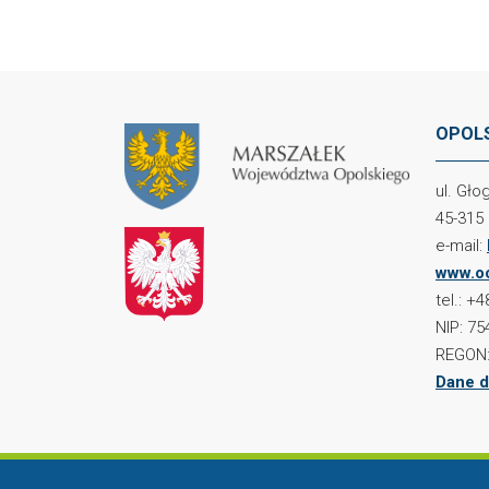
OPOLS
ul. Gł
45-315
e-mail:
www.oc
tel.: +
NIP: 75
REGON:
Dane d