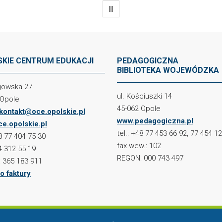
WSTRZYMAJ
KIE CENTRUM EDUKACJI
PEDAGOGICZNA
BIBLIOTEKA WOJEWÓDZKA
ogowska 27
ul. Kościuszki 14
 Opole
45-062 Opole
kontakt@oce.opolskie.pl
www.pedagogiczna.pl
e.opolskie.pl
tel.: +48 77 453 66 92, 77 454 1
48 77 404 75 30
fax wew.: 102
4 312 55 19
REGON: 000 743 497
 365 183 911
o faktury