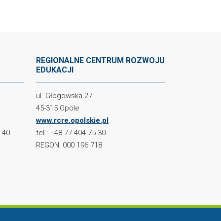
REGIONALNE CENTRUM ROZWOJU
EDUKACJI
ul. Głogowska 27
45-315 Opole
www.rcre.opolskie.pl
2 40
tel.: +48 77 404 75 30
REGON: 000 196 718