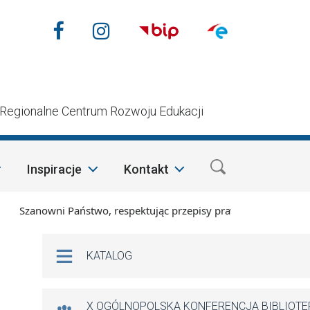
Nasze media społecznościow
Facebook
Instagram
n
Regionalne Centrum Rozwoju Edukacji
Inspiracje
Kontakt
Szanowni Państwo, respektując przepisy prawa i mając na wzgl
Na skróty
KATALOG
X OGÓLNOPOLSKA KONFERENCJA BIBLIOT