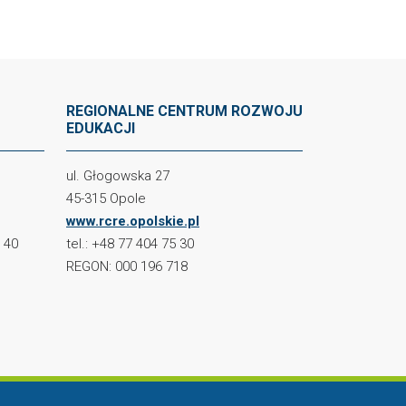
REGIONALNE CENTRUM ROZWOJU
EDUKACJI
ul. Głogowska 27
45-315 Opole
www.rcre.opolskie.pl
2 40
tel.: +48 77 404 75 30
REGON: 000 196 718