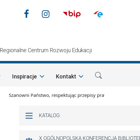
Nasze media społecznościow
Facebook
Instagram
n
Regionalne Centrum Rozwoju Edukacji
Inspiracje
Kontakt
Szanowni Państwo, respektując przepisy prawa i mając na wzgl
Na skróty
KATALOG
X OGÓLNOPOLSKA KONFERENCJA BIBLIOT