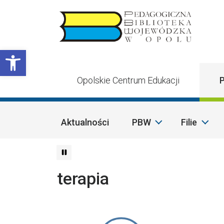
Przejdź do treści
Otwórz pasek narzędzi
Opolskie Centrum Edukacji
P
Aktualności
PBW
Filie
terapia