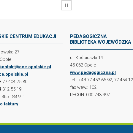
WSTRZYMAJ
KIE CENTRUM EDUKACJI
PEDAGOGICZNA
BIBLIOTEKA WOJEWÓDZKA
ogowska 27
ul. Kościuszki 14
 Opole
45-062 Opole
kontakt@oce.opolskie.pl
www.pedagogiczna.pl
e.opolskie.pl
tel.: +48 77 453 66 92, 77 454 1
48 77 404 75 30
fax wew.: 102
4 312 55 19
REGON: 000 743 497
 365 183 911
o faktury