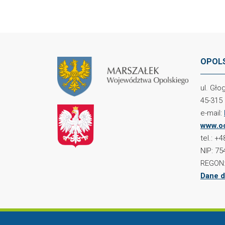
OPOLS
ul. Gł
45-315
e-mail:
www.oc
tel.: +
NIP: 75
REGON:
Dane d