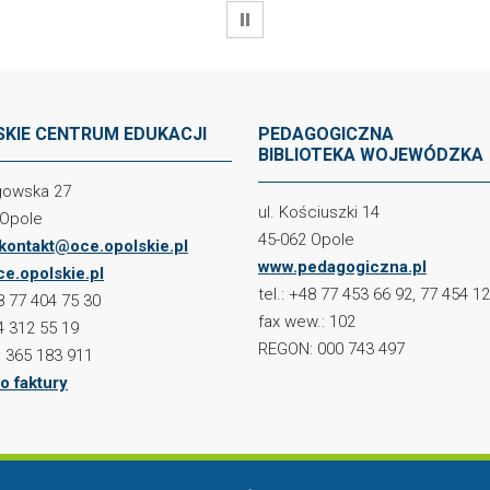
WSTRZYMAJ
KIE CENTRUM EDUKACJI
PEDAGOGICZNA
BIBLIOTEKA WOJEWÓDZKA
ogowska 27
ul. Kościuszki 14
 Opole
45-062 Opole
kontakt@oce.opolskie.pl
www.pedagogiczna.pl
e.opolskie.pl
tel.: +48 77 453 66 92, 77 454 1
48 77 404 75 30
fax wew.: 102
4 312 55 19
REGON: 000 743 497
 365 183 911
o faktury