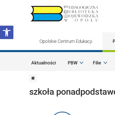
Przejdź do treści
Otwórz pasek narzędzi
Opolskie Centrum Edukacji
P
Aktualności
PBW
Filie
szkoła ponadpodsta