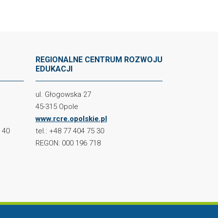
REGIONALNE CENTRUM ROZWOJU
EDUKACJI
ul. Głogowska 27
45-315 Opole
www.rcre.opolskie.pl
2 40
tel.: +48 77 404 75 30
REGON: 000 196 718