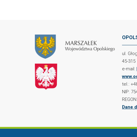
OPOLS
ul. Gł
45-315
e-mail:
www.oc
tel.: +
NIP: 75
REGON:
Dane d