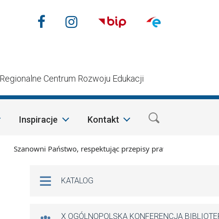
Nasze media społecznościow
Facebook
Instagram
n
Regionalne Centrum Rozwoju Edukacji
Inspiracje
Kontakt
Szanowni Państwo, respektując przepisy prawa i mając na wzgl
Na skróty
KATALOG
X OGÓLNOPOLSKA KONFERENCJA BIBLIOT