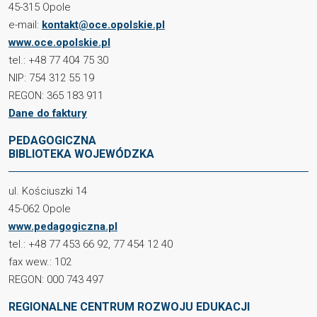
45-315 Opole
e-mail:
kontakt@oce.opolskie.pl
www.oce.opolskie.pl
tel.: +48 77 404 75 30
NIP: 754 312 55 19
REGON: 365 183 911
Dane do faktury
PEDAGOGICZNA
BIBLIOTEKA WOJEWÓDZKA
ul. Kościuszki 14
45-062 Opole
www.pedagogiczna.pl
tel.: +48 77 453 66 92, 77 454 12 40
fax wew.: 102
REGON: 000 743 497
REGIONALNE CENTRUM ROZWOJU EDUKACJI