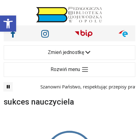
Przejdź do treści
Otwórz pasek narzędzi
Nasze media społecznościowe i inne
Facebook
Instagram
Main Navigation
Zmień jednostkę
Rozwiń menu
Szanowni Państwo, respektując przepisy prawa 
sukces nauczyciela