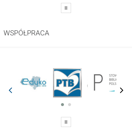
WSTRZYMAJ
WSPÓŁPRACA
prev
next
WSTRZYMAJ