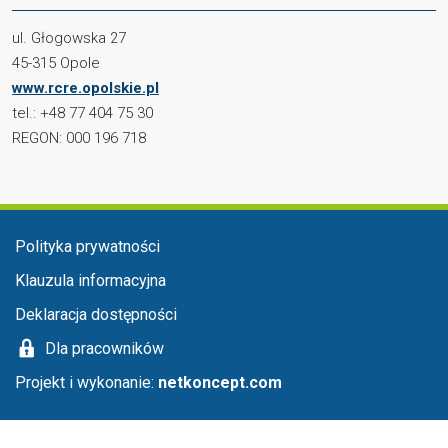
ul. Głogowska 27
45-315 Opole
www.rcre.opolskie.pl
tel.: +48 77 404 75 30
REGON: 000 196 718
Menu stopka
Polityka prywatności
Klauzula informacyjna
Deklaracja dostępności
Dla pracowników
Projekt i wykonanie:
netkoncept.com