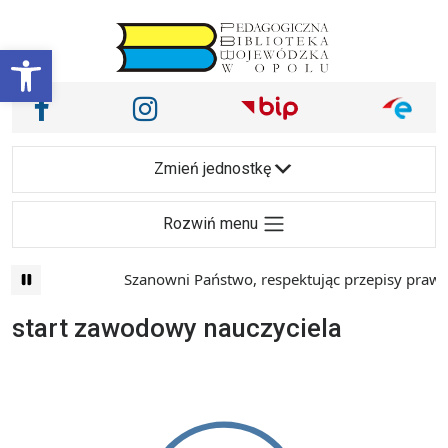
Przejdź do treści
Otwórz pasek narzędzi
Nasze media społecznościowe i inne
Facebook
Instagram
Main Navigation
Zmień jednostkę
Rozwiń menu
Szanowni Państwo, respektując przepisy prawa i
start zawodowy nauczyciela