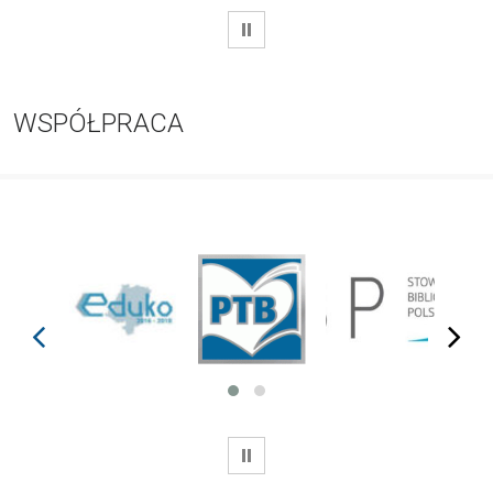
WSTRZYMAJ
WSPÓŁPRACA
prev
next
WSTRZYMAJ