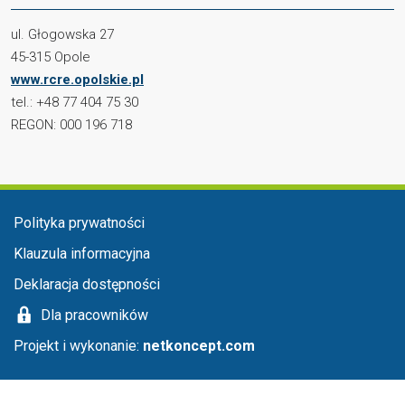
ul. Głogowska 27
45-315 Opole
www.rcre.opolskie.pl
tel.: +48 77 404 75 30
REGON: 000 196 718
Menu stopka
Polityka prywatności
Klauzula informacyjna
Deklaracja dostępności
Dla pracowników
Projekt i wykonanie:
netkoncept.com