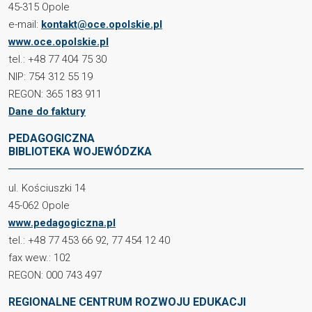
45-315 Opole
e-mail:
kontakt@oce.opolskie.pl
www.oce.opolskie.pl
tel.: +48 77 404 75 30
NIP: 754 312 55 19
REGON: 365 183 911
Dane do faktury
PEDAGOGICZNA
BIBLIOTEKA WOJEWÓDZKA
ul. Kościuszki 14
45-062 Opole
www.pedagogiczna.pl
tel.: +48 77 453 66 92, 77 454 12 40
fax wew.: 102
REGON: 000 743 497
REGIONALNE CENTRUM ROZWOJU EDUKACJI