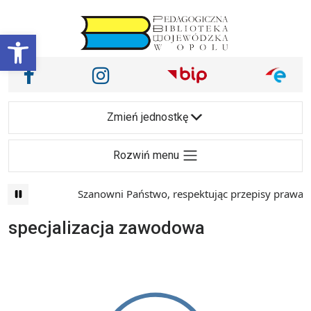
Przejdź do treści
Otwórz pasek narzędzi
Nasze media społecznościowe i inne
Facebook
Instagram
Main Navigation
Zmień jednostkę
Rozwiń menu
Szanowni Państwo, respektując przepisy prawa i 
specjalizacja zawodowa