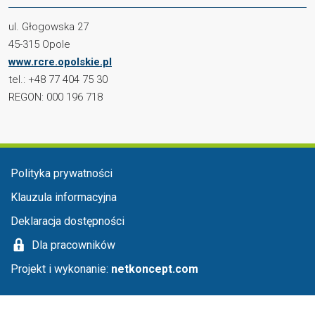
ul. Głogowska 27
45-315 Opole
www.rcre.opolskie.pl
tel.: +48 77 404 75 30
REGON: 000 196 718
Menu stopka
Polityka prywatności
Klauzula informacyjna
Deklaracja dostępności
Dla pracowników
Projekt i wykonanie:
netkoncept.com