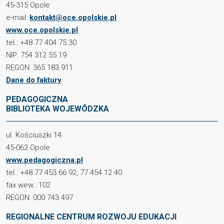
45-315 Opole
e-mail:
kontakt@oce.opolskie.pl
www.oce.opolskie.pl
tel.: +48 77 404 75 30
NIP: 754 312 55 19
REGON: 365 183 911
Dane do faktury
PEDAGOGICZNA
BIBLIOTEKA WOJEWÓDZKA
ul. Kościuszki 14
45-062 Opole
www.pedagogiczna.pl
tel.: +48 77 453 66 92, 77 454 12 40
fax wew.: 102
REGON: 000 743 497
REGIONALNE CENTRUM ROZWOJU EDUKACJI