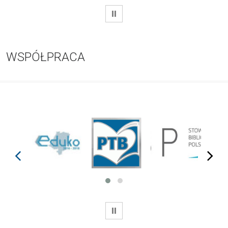
WSTRZYMAJ
WSPÓŁPRACA
prev
next
WSTRZYMAJ