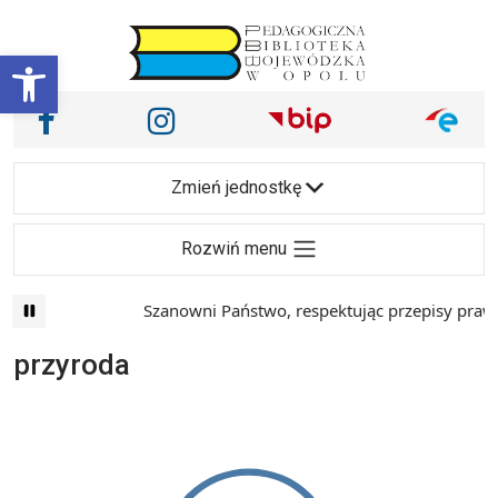
Przejdź do treści
Otwórz pasek narzędzi
Nasze media społecznościowe i inne
Facebook
Instagram
Main Navigation
Zmień jednostkę
Rozwiń menu
Szanowni Państwo, respektując przepisy prawa 
przyroda