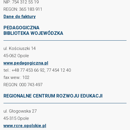
NIP: 754 312 55 19
REGON: 365 183 911
Dane do faktury
PEDAGOGICZNA
BIBLIOTEKA WOJEWÓDZKA
ul. Kościuszki 14
45-062 Opole
www.pedagogiczna.pl
tel.: +48 77 453 66 92, 77 454 12 40
fax wew.: 102
REGON: 000 743 497
REGIONALNE CENTRUM ROZWOJU EDUKACJI
ul. Głogowska 27
45-315 Opole
www.rcre.opolskie.pl