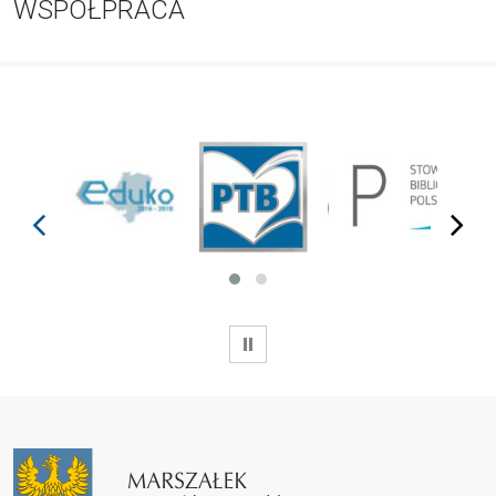
WSPÓŁPRACA
prev
next
WSTRZYMAJ