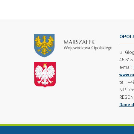
OPOLS
ul. Gł
45-315
e-mail:
www.oc
tel.: +
NIP: 75
REGON:
Dane d