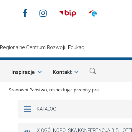
Nasze media społecznościow
Facebook
Instagram
n
Regionalne Centrum Rozwoju Edukacji
Inspiracje
Kontakt
Szanowni Państwo, respektując przepisy prawa i mając na wzgl
Na skróty
KATALOG
X OGÓLNOPOLSKA KONFERENCJA BIBLIOT