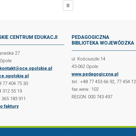
WSTRZYMAJ
KIE CENTRUM EDUKACJI
PEDAGOGICZNA
BIBLIOTEKA WOJEWÓDZKA
ogowska 27
ul. Kościuszki 14
 Opole
45-062 Opole
kontakt@oce.opolskie.pl
www.pedagogiczna.pl
e.opolskie.pl
tel.: +48 77 453 66 92, 77 454 1
48 77 404 75 30
fax wew.: 102
4 312 55 19
REGON: 000 743 497
 365 183 911
o faktury