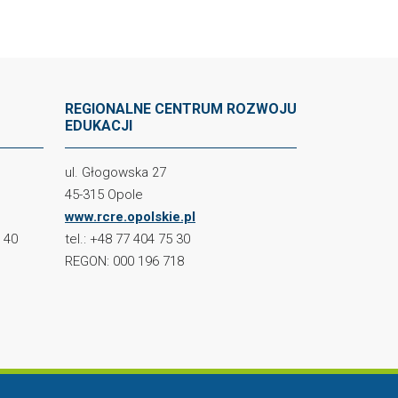
REGIONALNE CENTRUM ROZWOJU
EDUKACJI
ul. Głogowska 27
45-315 Opole
www.rcre.opolskie.pl
2 40
tel.: +48 77 404 75 30
REGON: 000 196 718