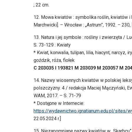
; 22 cm.
12. Mowa kwiatów : symbolika roślin, kwiatów i ko
Marchwicki]. – Wrocław : „Astrum”, 1992. – 230, [2] s
13. Natura i jej symbole : rośliny i zwierzęta / L
S. 73-129 : Kwiaty
* Kwiat, konwalia, tulipan, lilia, hiacynt, narcyz,
goździk, róża, fiołek
C 203035 I 193821 M 203039 M 203057 M 20
14. Nazwy wiosennych kwiatów w polskiej leksyk
polszczyzny. 4 / redakcja Maciej Mączyński, 
WAM, 2017. – S. 71-79
* Dostępne w Internecie:
https://wydawnictwo.ignatianum.edu.pl/sites/
22.05.2024 r.]
15. Niezapomniane nazwy kwiatów w „Skarbcu” 