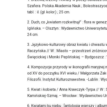
Szafera. Polska Akademia Nauk ; Bolestraszyce k. 
tabl. : il. (gł. kolor.) ; 25 cm.
2. Duch, co „kwiatem rozkwitnął” : flora w gen
Iglińska. – Olsztyn : Wydawnictwo Uniwersytetu W
24 cm.
3. Językowo-kulturowy obraz kwiatu i chwastu 
Raczyńska // W : Miasto – przestrzeń zróżnicow
Święcickiej i Moniki Peplińskiej. – Bydgoszcz
4. Kompozycje przyrody w ikonografii maryjnej
od XV do początku XVI wieku / Małgorzata Żak-K
Filozofii. Instytut Kulturoznawstwa. -Lublin : Wy
5. Kwiat i kobieta / Anna Krawczyk-Tyrpa // W : 
Kamińskiej-Szmaj. – Wrocław : Wydawnictwo Un
6. Kwiatami ku niebu : [antologia wierszy i al