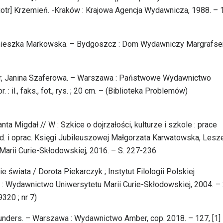
[iotr] Krzemień. -Kraków : Krajowa Agencja Wydawnicza, 1988. – 
 Agnieszka Markowska. – Bydgoszcz : Dom Wydawniczy Margrafse
fer, Janina Szaferowa. – Warszawa : Państwowe Wydawnictwo
r. : il., faks., fot., rys. ; 20 cm. – (Biblioteka Problemów)
ta Migdał // W : Szkice o dojrzałości, kulturze i szkole : prace
d. i oprac. Księgi Jubileuszowej Małgorzata Karwatowska, Lesz
Marii Curie-Skłodowskiej, 2016. – S. 227-236
wiata / Dorota Piekarczyk ; Instytut Filologii Polskiej
n : Wydawnictwo Uniwersytetu Marii Curie-Skłodowskiej, 2004. –
9320 ; nr 7)
unders. – Warszawa : Wydawnictwo Amber, cop. 2018. – 127, [1] s. 