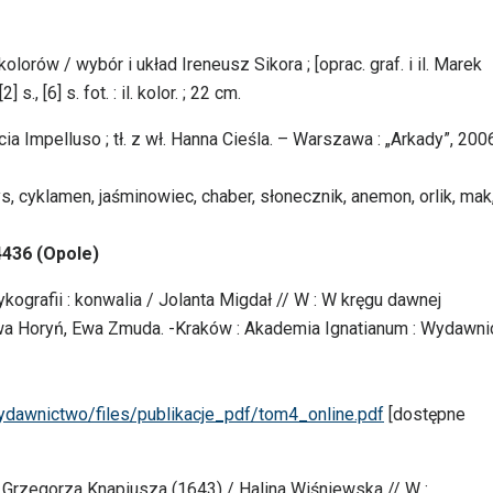
lorów / wybór i układ Ireneusz Sikora ; [oprac. graf. i il. Marek
., [6] s. fot. : il. kolor. ; 22 cm.
ucia Impelluso ; tł. z wł. Hanna Cieśla. – Warszawa : „Arkady”, 200
 irys, cyklamen, jaśminowiec, chaber, słonecznik, anemon, orlik, mak
4436 (Opole)
ografii : konwalia / Jolanta Migdał // W : W kręgu dawnej
Ewa Horyń, Ewa Zmuda. -Kraków : Akademia Ignatianum : Wydawn
wydawnictwo/files/publikacje_pdf/tom4_online.pdf
[dostępne
Grzegorza Knapiusza (1643) / Halina Wiśniewska // W :