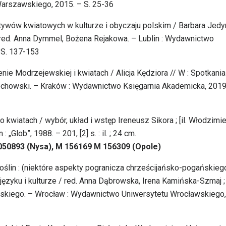
Warszawskiego, 2015. – S. 25-36
 motywów kwiatowych w kulturze i obyczaju polskim / Barbara Jed
w / red. Anna Dymmel, Bożena Rejakowa. – Lublin : Wydawnictwo
 S. 137-153
nie Modrzejewskiej i kwiatach / Alicja Kędziora // W : Spotkania
zechowski. – Kraków : Wydawnictwo Księgarnia Akademicka, 2019.
o kwiatach / wybór, układ i wstęp Ireneusz Sikora ; [il. Włodzimi
Glob”, 1988. – 201, [2] s. : il. ; 24 cm.
 050893 (Nysa), M 156169 M 156309 (Opole)
oślin : (niektóre aspekty pogranicza chrześcijańsko-pogańskiego
języku i kulturze / red. Anna Dąbrowska, Irena Kamińska-Szmaj ;
ławskiego. – Wrocław : Wydawnictwo Uniwersytetu Wrocławskiego,