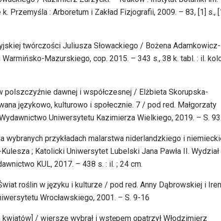
Przemyśla : Arboretum i Zakład Fizjografii, 2009. – 83, [1] s., [
ezyjskiej twórczości Juliusza Słowackiego / Bożena Adamkowicz-
armińsko-Mazurskiego, cop. 2015. – 343 s., 38 k. tabl. : il. kolor
w polszczyźnie dawnej i współczesnej / Elżbieta Skorupska-
ana językowo, kulturowo i społecznie. 7 / pod red. Małgorzaty
 : Wydawnictwo Uniwersytetu Kazimierza Wielkiego, 2019. – S. 9
 na wybranych przykładach malarstwa niderlandzkiego i niemieck
ulesza ; Katolicki Uniwersytet Lubelski Jana Pawła II. Wydział
dawnictwo KUL, 2017. – 438 s. : il. ; 24 cm.
Świat roślin w języku i kulturze / pod red. Anny Dąbrowskiej i Ire
iwersytetu Wrocławskiego, 2001. – S. 9-16
bum kwiatów] / wiersze wybrał i wstępem opatrzył Włodzimierz