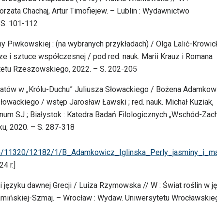
zata Chachaj, Artur Timofiejew. – Lublin : Wydawnictwo
 S. 101-112
y Piwkowskiej : (na wybranych przykładach) / Olga Lalić-Krowic
turze i sztuce współczesnej / pod red. nauk. Marii Krauz i Romana
etu Rzeszowskiego, 2022. – S. 202-205
 kwiatów w „Królu-Duchu” Juliusza Słowackiego / Bożena Adamkow
 Słowackiego / wstęp Jarosław Ławski ; red. nauk. Michał Kuziak,
num SJ ; Białystok : Katedra Badań Filologicznych „Wschód-Zac
ku, 2020. – S. 287-318
ream/11320/12182/1/B_Adamkowicz_Iglinska_Perly_jasminy_i_m
4 r.]
 i języku dawnej Grecji / Luiza Rzymowska // W : Świat roślin w j
 Kamińskiej-Szmaj. – Wrocław : Wydaw. Uniwersytetu Wrocławskie