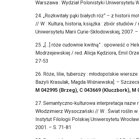
Warszawa : Wydział Polonistyki Uniwersytetu 
24. „Rozkwitały pąki białych róż” – z historii
// W : Kultura, historia, książka : zbiór studió
Uniwersytetu Marii Curie-Skłodowskiej, 2007. –
25. „[…] róże cudownie kwitną” : opowieść o Hele
Modrzejewskiej / red. Alicja Kędziora, Emil Or
27-53
26. Róże, lilie, tuberozy : młodopolskie wiersze 
Bazyli Krasulak, Magda Wiśniewska]. – Szczecin : „
M 042995 (Brzeg), C 043669 (Kluczbork), M
27. Semantyczno-kulturowa interpretacja nazw r
Włodzimierz Wysoczański // W : Świat roślin w 
Instytut Filologii Polskiej Uniwersytetu Wroc
2001. – S. 71-81