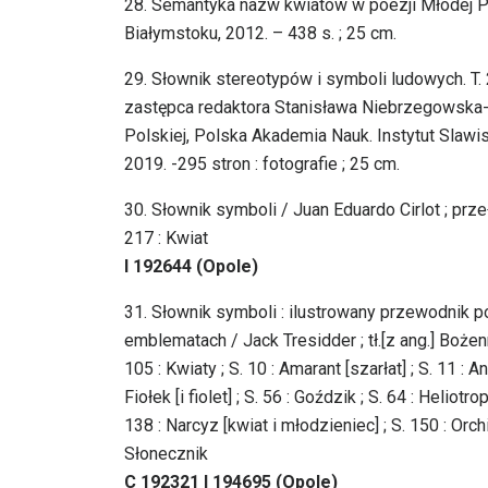
28. Semantyka nazw kwiatów w poezji Młodej Po
Białymstoku, 2012. – 438 s. ; 25 cm.
29. Słownik stereotypów i symboli ludowych. T. 2
zastępca redaktora Stanisława Niebrzegowska-Ba
Polskiej, Polska Akademia Nauk. Instytut Slawis
2019. -295 stron : fotografie ; 25 cm.
30. Słownik symboli / Juan Eduardo Cirlot ; przeł
217 : Kwiat
I 192644 (Opole)
31. Słownik symboli : ilustrowany przewodnik p
emblematach / Jack Tresidder ; tł.[z ang.] Boż
105 : Kwiaty ; S. 10 : Amarant [szarłat] ; S. 11 : 
Fiołek [i fiolet] ; S. 56 : Goździk ; S. 64 : Heliotro
138 : Narcyz [kwiat i młodzieniec] ; S. 150 : Orch
Słonecznik
C 192321 I 194695 (Opole)