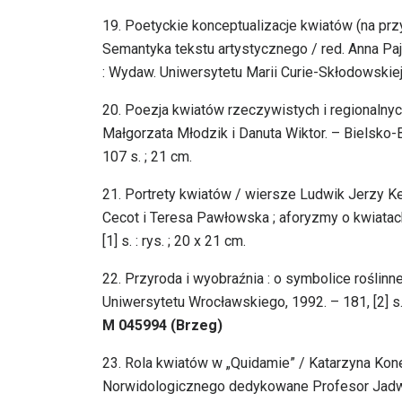
19. Poetyckie konceptualizacje kwiatów (na prz
Semantyka tekstu artystycznego / red. Anna Pajd
: Wydaw. Uniwersytetu Marii Curie-Skłodowskiej
20. Poezja kwiatów rzeczywistych i regionalnych
Małgorzata Młodzik i Danuta Wiktor. – Bielsko-
107 s. ; 21 cm.
21. Portrety kwiatów / wiersze Ludwik Jerzy Ker
Cecot i Teresa Pawłowska ; aforyzmy o kwiatach 
[1] s. : rys. ; 20 x 21 cm.
22. Przyroda i wyobraźnia : o symbolice roślinn
Uniwersytetu Wrocławskiego, 1992. – 181, [2] s. 
M 045994 (Brzeg)
23. Rola kwiatów w „Quidamie” / Katarzyna Kon
Norwidologicznego dedykowane Profesor Jadwi