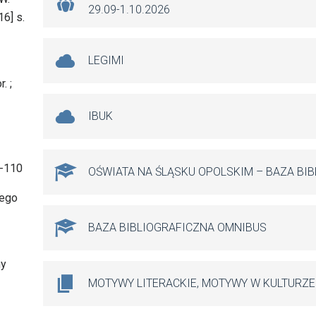
29.09-1.10.2026
16] s.
LEGIMI
. ;
IBUK
3-110
OŚWIATA NA ŚLĄSKU OPOLSKIM – BAZA BI
iego
BAZA BIBLIOGRAFICZNA OMNIBUS
ny
MOTYWY LITERACKIE, MOTYWY W KULTURZE