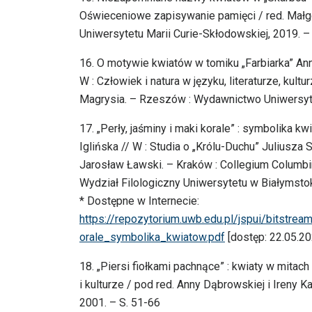
Oświeceniowe zapisywanie pamięci / red. Małgor
Uniwersytetu Marii Curie-Skłodowskiej, 2019. –
16. O motywie kwiatów w tomiku „Farbiarka” Ann
W : Człowiek i natura w języku, literaturze, kul
Magrysia. – Rzeszów : Wydawnictwo Uniwersyt
17. „Perły, jaśminy i maki korale” : symbolika
Iglińska // W : Studia o „Królu-Duchu” Juliusza
Jarosław Ławski. – Kraków : Collegium Columbi
Wydział Filologiczny Uniwersytetu w Białymsto
* Dostępne w Internecie:
https://repozytorium.uwb.edu.pl/jspui/bitst
orale_symbolika_kwiatow.pdf
[dostęp: 22.05.202
18. „Piersi fiołkami pachnące” : kwiaty w mitach
i kulturze / pod red. Anny Dąbrowskiej i Ireny
2001. – S. 51-66