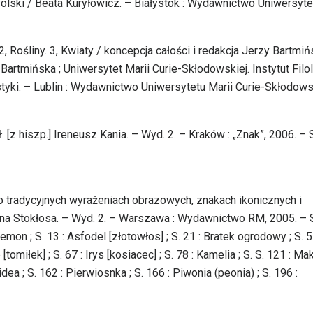
lski / Beata Kuryłowicz. – Białystok : Wydawnictwo Uniwersyte
, Rośliny. 3, Kwiaty / koncepcja całości i redakcja Jerzy Bartmińs
rtmińska ; Uniwersytet Marii Curie-Skłodowskiej. Instytut Filol
tyki. – Lublin : Wydawnictwo Uniwersytetu Marii Curie-Skłodowsk
. [z hiszp.] Ireneusz Kania. – Wyd. 2. – Kraków : „Znak”, 2006. – 
o tradycyjnych wyrażeniach obrazowych, znakach ikonicznych i
enna Stokłosa. – Wyd. 2. – Warszawa : Wydawnictwo RM, 2005. – 
Anemon ; S. 13 : Asfodel [złotowłos] ; S. 21 : Bratek ogrodowy ; S. 5
p [tomiłek] ; S. 67 : Irys [kosiacec] ; S. 78 : Kamelia ; S. S. 121 : Mak
idea ; S. 162 : Pierwiosnka ; S. 166 : Piwonia (peonia) ; S. 196 :