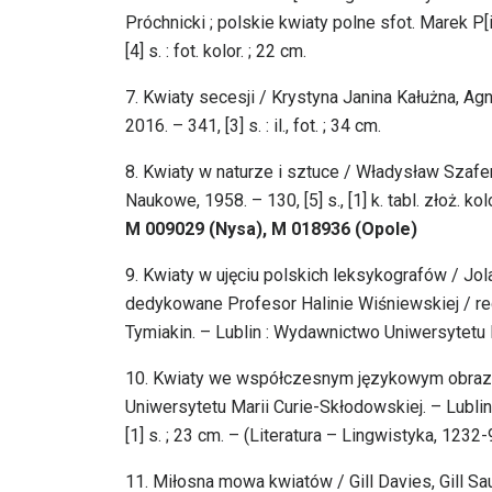
Próchnicki ; polskie kwiaty polne sfot. Marek P
[4] s. : fot. kolor. ; 22 cm.
7. Kwiaty secesji / Krystyna Janina Kałużna,
2016. – 341, [3] s. : il., fot. ; 34 cm.
8. Kwiaty w naturze i sztuce / Władysław Sza
Naukowe, 1958. – 130, [5] s., [1] k. tabl. złoż. kolo
M 009029 (Nysa), M 018936 (Opole)
9. Kwiaty w ujęciu polskich leksykografów / Jolan
dedykowane Profesor Halinie Wiśniewskiej / re
Tymiakin. – Lublin : Wydawnictwo Uniwersytetu 
10. Kwiaty we współczesnym językowym obrazie ś
Uniwersytetu Marii Curie-Skłodowskiej. – Lubli
[1] s. ; 23 cm. – (Literatura – Lingwistyka, 1232-
11. Miłosna mowa kwiatów / Gill Davies, Gill Sa