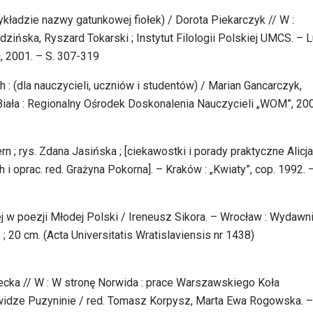
ykładzie nazwy gatunkowej fiołek) / Dorota Piekarczyk // W :
zińska, Ryszard Tokarski ; Instytut Filologii Polskiej UMCS. – L
, 2001. – S. 307-319
 : (dla nauczycieli, uczniów i studentów) / Marian Gancarczyk,
Biała : Regionalny Ośrodek Doskonalenia Nauczycieli „WOM”, 20
n ; rys. Zdana Jasińska ; [ciekawostki i porady praktyczne Alicja
i oprac. red. Grażyna Pokorna]. – Kraków : „Kwiaty”, cop. 1992. 
ej w poezji Młodej Polski / Ireneusz Sikora. – Wrocław : Wydawn
; 20 cm. (Acta Universitatis Wratislaviensis nr 1438)
ecka // W : W stronę Norwida : prace Warszawskiego Koła
dze Puzyninie / red. Tomasz Korpysz, Marta Ewa Rogowska. –