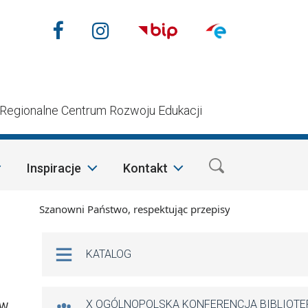
Nasze media społecznościow
Facebook
Instagram
n
Regionalne Centrum Rozwoju Edukacji
Inspiracje
Kontakt
Szanowni Państwo, respektując przepisy prawa i mając na wzg
Na skróty
KATALOG
X OGÓLNOPOLSKA KONFERENCJA BIBLIOT
 W.