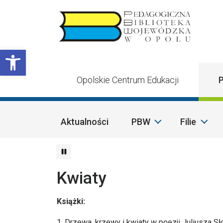
Przejdź do treści
Otwórz pasek narzędzi
Opolskie Centrum Edukacji
P
Aktualności
PBW
Filie
Kwiaty
Książki:
1. Drzewa, krzewy i kwiaty w poezji Juliusza Sł