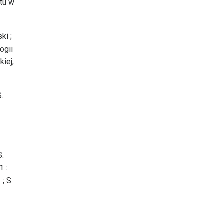
tu w
ki ;
ogii
iej,
S.
S.
1 :
 ; S.