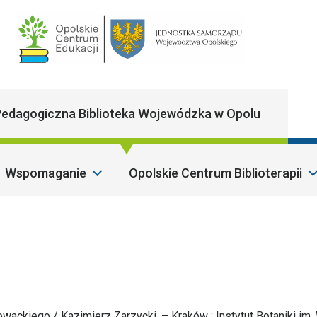
Main Navigatio
edagogiczna Biblioteka Wojewódzka w Opolu
Wspomaganie
Opolskie Centrum Biblioterapii
owackiego / Kazimierz Zarzycki. – Kraków : Instytut Botaniki im.