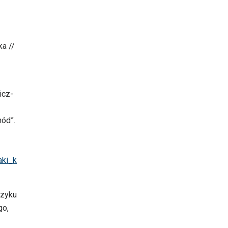
ka //
icz-
hód”.
aki_k
ęzyku
go,