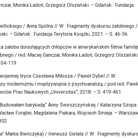
nczar, Monika Ładoń, Grzegorz Olszański. – Gdańsk : Fundacja
ietlickiego / Anna Spólna // W : Fragmenty dyskursu żałobnego /
ki. – Gdańsk : Fundacja Terytoria Książki, 2021. – S. 46-56
ka żałoba dorastających chłopców w amerykańskim filmie familij
obnego / red. Maciej Ganczar, Monika Ładoń, Grzegorz Olszański
 104-119
dwojennej liryce Czesława Miłosza / Paweł Dybel // W :
tury modernizmu i międzywojnia z psychoanalizą / pod red. Pawł
wców Prac Naukowych „Universitas”, 2018. – S. 419-461
 „Budowałam barykadę” Anny Świrszczyńskiej / Katarzyna Szopa /
 Wacław Forajter, Magdalena Piekara, Wojciech Śmieja. – Warszaw
-302
a” Marka Bieńczyka) / Ireneusz Gielata // W : Fragmenty dyskur