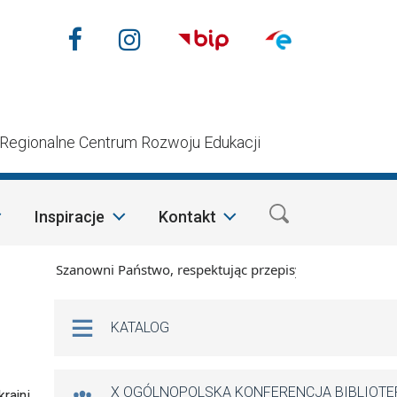
Nasze media społecznościow
Facebook
Instagram
n
Regionalne Centrum Rozwoju Edukacji
Inspiracje
Kontakt
Szanowni Państwo, respektując przepisy prawa i mając na wz
Na skróty
KATALOG
X OGÓLNOPOLSKA KONFERENCJA BIBLIOT
rajni