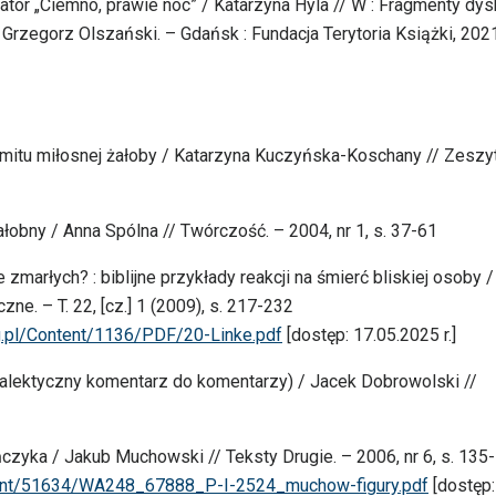
Bator „Ciemno, prawie noc” / Katarzyna Hyla // W : Fragmenty dy
Grzegorz Olszański. – Gdańsk : Fundacja Terytoria Książki, 2021
c mitu miłosnej żałoby / Katarzyna Kuczyńska-Koschany // Zeszy
ałobny / Anna Spólna // Twórczość. – 2004, nr 1, s. 37-61
zmarłych? : biblijne przykłady reakcji na śmierć bliskiej osoby /
e. – T. 22, [cz.] 1 (2009), s. 217-232
org.pl/Content/1136/PDF/20-Linke.pdf
[dostęp: 17.05.2025 r.]
ialektyczny komentarz do komentarzy) / Jacek Dobrowolski //
czyka / Jakub Muchowski // Teksty Drugie. – 2006, nr 6, s. 135
ontent/51634/WA248_67888_P-I-2524_muchow-figury.pdf
[dostęp: