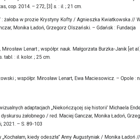
op. 2014. – 272, [3] s. : il. ; 21 cm.
ma” : żałoba w prozie Krystyny Kofty / Agnieszka Kwiatkowska // W
nczar, Monika Ładoń, Grzegorz Olszański. – Gdańsk : Fundacja
Mirosław Lenart ; współpr. nauk. Małgorzata Burzka-Janik [et al.]
tabl. : il. kolor. ; 25 cm.
czowski ; współpr. Mirosław Lenart, Ewa Maciesowicz. – Opole : n
owizualnych adaptacjach „Niekończącej się historii’ Michaela End
dyskursu żałobnego / red. Maciej Ganczar, Monika Ładoń, Grze
i, 2021. – S. 89-103
w „Kochałam, kiedy odeszła” Anny Augustyniak / Monika Ładoń //