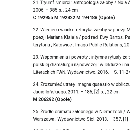
21. Tryumf śmierci : antropologia żałoby / Nola 
2006. – 385 s. ; 24 cm.
C 192955 M 192822 M 194488 (Opole)
22. Wieniec i wianki : retoryka żałoby w poezji
poezji Mariana Kisiela / pod red. Ewy Bartos, 
terytoria ; Katowice : Imago Public Relations, 2
23. Wspomnienia i powroty : intymne rytuały ż
polskiej dramaturgii najnowszej : w lekturze i 
Literackich PAN. Wydawnictwo, 2016. – S. 11-2
24. Zrozumieć utratę : magna quaestio w oblic
Jagiellońskiego, 2011. – 185, [2] s. ; 22 cm.
M 206292 (Opole)
25. Źródło dramatu żałobnego w Niemczech / Wal
Warszawa : Wydawnictwo Sic!, 2013. – 357, [1] s