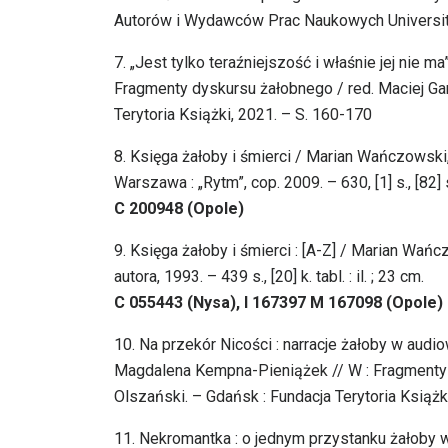
Autorów i Wydawców Prac Naukowych Universitas, c
7. „Jest tylko teraźniejszość i właśnie jej nie 
Fragmenty dyskursu żałobnego / red. Maciej Ga
Terytoria Książki, 2021. – S. 160-170
8. Księga żałoby i śmierci / Marian Wańczowski, 
Warszawa : „Rytm”, cop. 2009. – 630, [1] s., [82] s. 
C 200948 (Opole)
9. Księga żałoby i śmierci : [A-Z] / Marian Wań
autora, 1993. – 439 s., [20] k. tabl. : il. ; 23 cm.
C 055443 (Nysa), I 167397 M 167098 (Opole)
10. Na przekór Nicości : narracje żałoby w audi
Magdalena Kempna-Pieniążek // W : Fragmenty 
Olszański. – Gdańsk : Fundacja Terytoria Książk
11. Nekromantka : o jednym przystanku żałoby 