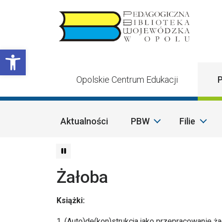
Przejdź do treści
Otwórz pasek narzędzi
Opolskie Centrum Edukacji
P
Aktualności
PBW
Filie
Żałoba
Książki:
1. (Auto)de(kon)strukcja jako przepracowanie żał