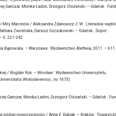
iej Ganczar, Monika Ładoń, Grzegorz Olszański. – Gdańsk : Fund
tki Miry Marcinów / Aleksandra Zdanowicz // W : Literackie wędr
 Barbara Zwolińska, Dariusz Szczukowski. – Gdańsk ; Sopot :
– S. 221-242
ligia Bąkowska. – Warszawa : Wydawnictwo Aletheia, 2011. – 611 s
skiej / Bogdan Rok. – Wrocław : Wydawnictwo Uniwersytetu
niversitatis Wratislaviensis ; no 1673)
ciej Ganczar, Monika Ładoń, Grzegorz Olszański. – Gdańsk : Fun
by w późnej nowoczesności / Anna E. Kubiak. – Kraków : Towarzys