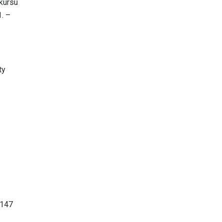
skursu
. –
ty
-147