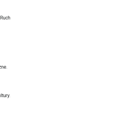
 Ruch
zne.
tury.