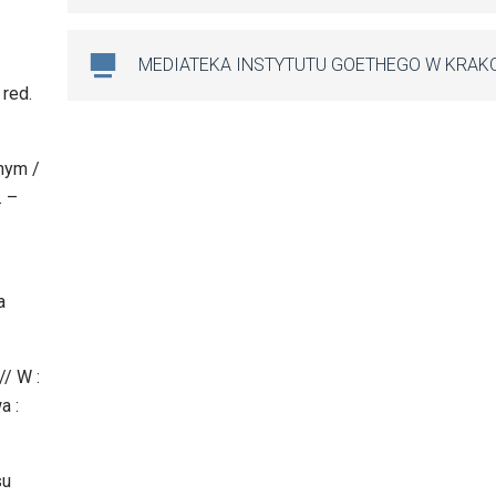
MEDIATEKA INSTYTUTU GOETHEGO W KRAK
 red.
nym /
. –
a
/ W :
a :
su