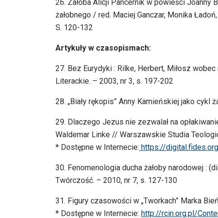
26. Żałoba Alicji Pancernik w powieści Joanny 
żałobnego / red. Maciej Ganczar, Monika Ładoń, 
S. 120-132
Artykuły w czasopismach:
27. Bez Eurydyki : Rilke, Herbert, Miłosz wobe
Literackie. – 2003, nr 3, s. 197-202
28. „Biały rękopis” Anny Kamieńskiej jako cykl ż
29. Dlaczego Jezus nie zezwalał na opłakiwanie 
Waldemar Linke // Warszawskie Studia Teologiczn
* Dostępne w Internecie:
https://digital.fides.
30. Fenomenologia ducha żałoby narodowej : (d
Twórczość. – 2010, nr 7, s. 127-130
31. Figury czasowości w „Tworkach” Marka Bień
* Dostępne w Internecie:
http://rcin.org.pl/C