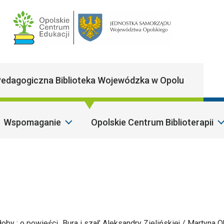
Main Navigatio
edagogiczna Biblioteka Wojewódzka w Opolu
Wspomaganie
Opolskie Centrum Biblioterapii
oby : o powieści „Bura i szał’ Aleksandry Zielińskiej / Martyna Ok