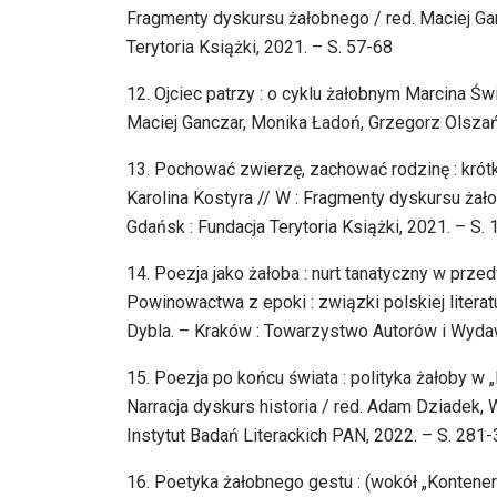
Fragmenty dyskursu żałobnego / red. Maciej Ga
Terytoria Książki, 2021. – S. 57-68
12. Ojciec patrzy : o cyklu żałobnym Marcina Św
Maciej Ganczar, Monika Ładoń, Grzegorz Olszańs
13. Pochować zwierzę, zachować rodzinę : krót
Karolina Kostyra // W : Fragmenty dyskursu żał
Gdańsk : Fundacja Terytoria Książki, 2021. – S.
14. Poezja jako żałoba : nurt tanatyczny w prze
Powinowactwa z epoki : związki polskiej litera
Dybla. – Kraków : Towarzystwo Autorów i Wyda
15. Poezja po końcu świata : polityka żałoby w
Narracja dyskurs historia / red. Adam Dziadek,
Instytut Badań Literackich PAN, 2022. – S. 281
16. Poetyka żałobnego gestu : (wokół „Kontener