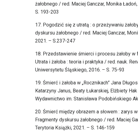
żałobnego / red. Maciej Ganczar, Monika Ładoń, 
S. 193-203
17. Pogodzić się z utratą : o przeżywaniu żałob
dyskursu żałobnego / red. Maciej Ganczar, Moni
2021. – S.237-247
18. Przedstawienie śmierci i procesu żałoby w 
Utrata i żałoba : teoria i praktyka / red. nauk.
Uniwersytetu Śląskiego, 2016. – S. 75-93
19. Śmierć i żałoba w „Rocznikach” Jana Długos
Katarzyny Janus, Beaty Łukarskiej, Elżbiety H
Wydawnictwo im. Stanisława Podobińskiego Aka
20. Śmierć między obrazem a słowem : zarys ws
Fragmenty dyskursu żałobnego / red. Maciej Ga
Terytoria Książki, 2021. – S. 146-159