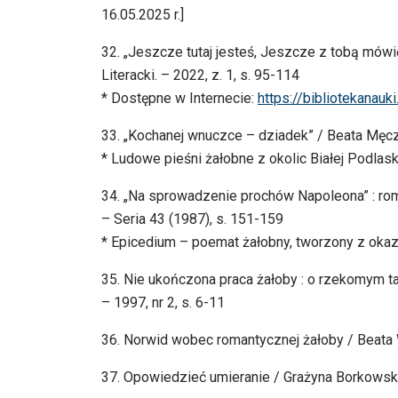
16.05.2025 r.]
32. „Jeszcze tutaj jesteś, Jeszcze z tobą mówię
Literacki. – 2022, z. 1, s. 95-114
* Dostępne w Internecie:
https://bibliotekanauk
33. „Kochanej wnuczce – dziadek” / Beata Męczyń
* Ludowe pieśni żałobne z okolic Białej Podlask
34. „Na sprowadzenie prochów Napoleona” : ro
– Seria 43 (1987), s. 151-159
* Epicedium – poemat żałobny, tworzony z okazj
35. Nie ukończona praca żałoby : o rzekomym ta
– 1997, nr 2, s. 6-11
36. Norwid wobec romantycznej żałoby / Beata W
37. Opowiedzieć umieranie / Grażyna Borkowska 