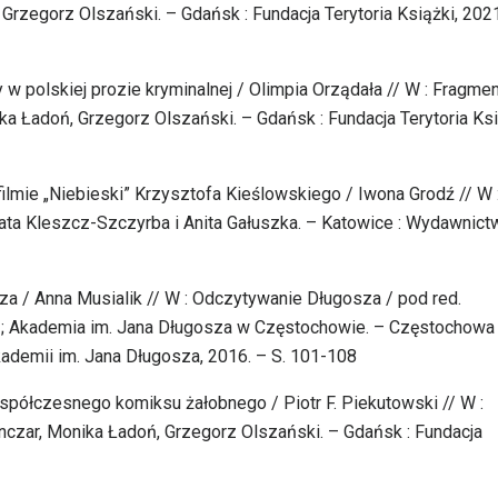
Grzegorz Olszański. – Gdańsk : Fundacja Terytoria Książki, 2021
y w polskiej prozie kryminalnej / Olimpia Orządała // W : Fragme
ka Ładoń, Grzegorz Olszański. – Gdańsk : Fundacja Terytoria Ksi
filmie „Niebieski” Krzysztofa Kieślowskiego / Iwona Grodź // W 
 Renata Kleszcz-Szczyrba i Anita Gałuszka. – Katowice : Wydawnic
za / Anna Musialik // W : Odczytywanie Długosza / pod red.
ak ; Akademia im. Jana Długosza w Częstochowie. – Częstochowa 
demii im. Jana Długosza, 2016. – S. 101-108
półczesnego komiksu żałobnego / Piotr F. Piekutowski // W :
nczar, Monika Ładoń, Grzegorz Olszański. – Gdańsk : Fundacja