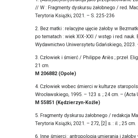
// W : Fragmenty dyskursu żałobnego / red. Mac
Terytoria Książki, 2021. – S. 225-236
2. Bez matki : relacyjne ujęcie żałoby w Bezma
po tematach : wiek XIX-XXI / wstęp i red. nauk.
Wydawnictwo Uniwersytetu Gdańskiego, 2023. 
3. Człowiek i śmierć / Philippe Ariès ; przeł. E
21 cm.
M 206882 (Opole)
4. Człowiek wobec śmierci w kulturze staropol
Wrocławskiego, 1995. – 123 s. ; 24 cm. – (Acta U
M 55851 (Kędzierzyn-Koźle)
5. Fragmenty dyskursu żałobnego / redakcja Ma
Terytoria Książki, 2021. – 272, [2] s. : il. ; 25 cm.
6. Inne śmierci : antropologia umierania i żało