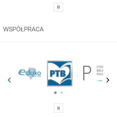
WSTRZYMAJ
WSPÓŁPRACA
prev
next
WSTRZYMAJ