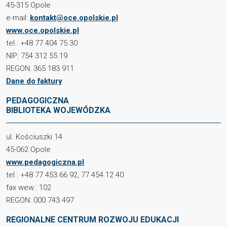
45-315 Opole
e-mail:
kontakt@oce.opolskie.pl
www.oce.opolskie.pl
tel.: +48 77 404 75 30
NIP: 754 312 55 19
REGON: 365 183 911
Dane do faktury
PEDAGOGICZNA
BIBLIOTEKA WOJEWÓDZKA
ul. Kościuszki 14
45-062 Opole
www.pedagogiczna.pl
tel.: +48 77 453 66 92, 77 454 12 40
fax wew.: 102
REGON: 000 743 497
REGIONALNE CENTRUM ROZWOJU EDUKACJI