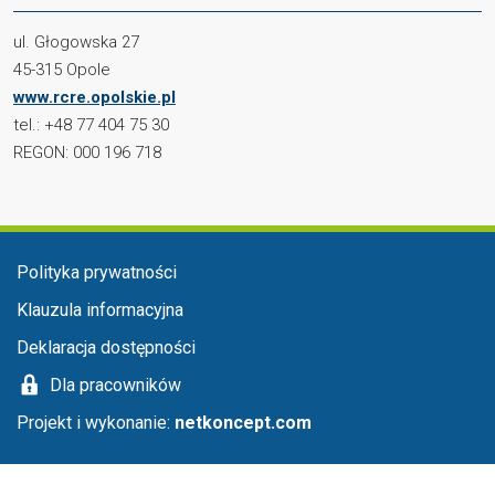
ul. Głogowska 27
45-315 Opole
www.rcre.opolskie.pl
tel.: +48 77 404 75 30
REGON: 000 196 718
Menu stopka
Polityka prywatności
Klauzula informacyjna
Deklaracja dostępności
Dla pracowników
Projekt i wykonanie:
netkoncept.com