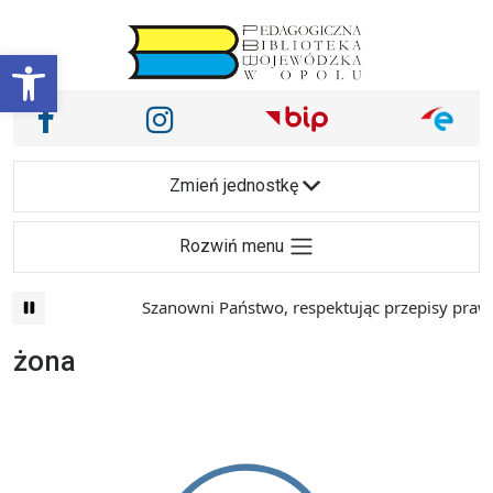
Przejdź do treści
Otwórz pasek narzędzi
Nasze media społecznościowe i inne
Facebook
Instagram
Main Navigation
Zmień jednostkę
Rozwiń menu
Szanowni Państwo, respektując przepisy prawa 
żona