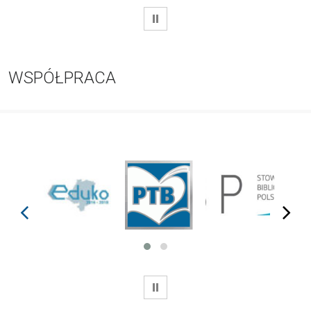
WSTRZYMAJ
WSPÓŁPRACA
prev
next
WSTRZYMAJ