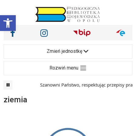
Przejdź do treści
Otwórz pasek narzędzi
Nasze media społecznościowe i inne
Facebook
Instagram
Main Navigation
Zmień jednostkę
Rozwiń menu
Szanowni Państwo, respektując przepisy prawa
ziemia