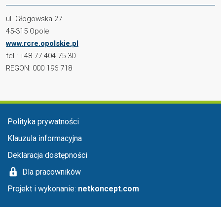
ul. Głogowska 27
45-315 Opole
www.rcre.opolskie.pl
tel.: +48 77 404 75 30
REGON: 000 196 718
Menu stopka
Polityka prywatności
Klauzula informacyjna
Deklaracja dostępności
Dla pracowników
Projekt i wykonanie:
netkoncept.com