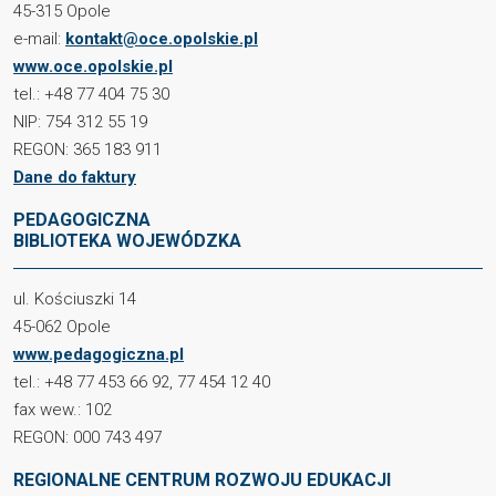
45-315 Opole
e-mail:
kontakt@oce.opolskie.pl
www.oce.opolskie.pl
tel.: +48 77 404 75 30
NIP: 754 312 55 19
REGON: 365 183 911
Dane do faktury
PEDAGOGICZNA
BIBLIOTEKA WOJEWÓDZKA
ul. Kościuszki 14
45-062 Opole
www.pedagogiczna.pl
tel.: +48 77 453 66 92, 77 454 12 40
fax wew.: 102
REGON: 000 743 497
REGIONALNE CENTRUM ROZWOJU EDUKACJI