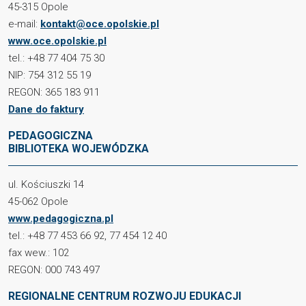
45-315 Opole
e-mail:
kontakt@oce.opolskie.pl
www.oce.opolskie.pl
tel.: +48 77 404 75 30
NIP: 754 312 55 19
REGON: 365 183 911
Dane do faktury
PEDAGOGICZNA
BIBLIOTEKA WOJEWÓDZKA
ul. Kościuszki 14
45-062 Opole
www.pedagogiczna.pl
tel.: +48 77 453 66 92, 77 454 12 40
fax wew.: 102
REGON: 000 743 497
REGIONALNE CENTRUM ROZWOJU EDUKACJI