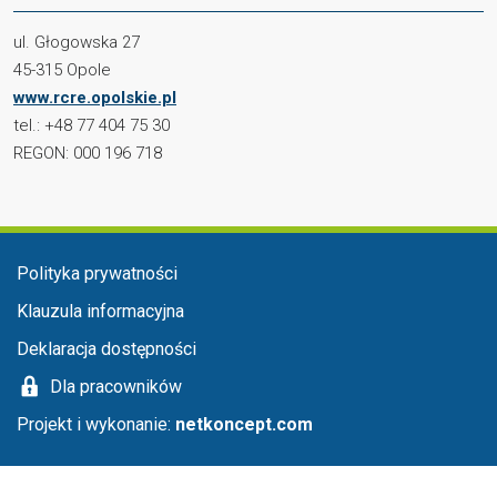
ul. Głogowska 27
45-315 Opole
www.rcre.opolskie.pl
tel.: +48 77 404 75 30
REGON: 000 196 718
Menu stopka
Polityka prywatności
Klauzula informacyjna
Deklaracja dostępności
Dla pracowników
Projekt i wykonanie:
netkoncept.com