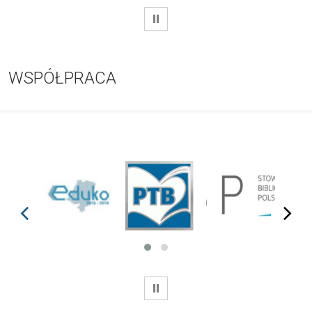
WSTRZYMAJ
WSPÓŁPRACA
prev
next
WSTRZYMAJ