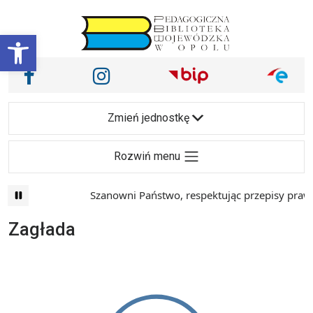
Przejdź do treści
Otwórz pasek narzędzi
Nasze media społecznościowe i inne
Facebook
Instagram
Main Navigation
Zmień jednostkę
Rozwiń menu
Szanowni Państwo, respektując przepisy prawa 
Zagłada