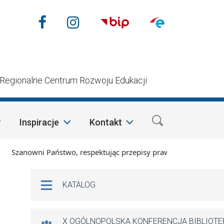
Nasze media społecznościow
Facebook
Instagram
n
Regionalne Centrum Rozwoju Edukacji
Inspiracje
Kontakt
zanowni Państwo, respektując przepisy prawa i mając na wzglę
Na skróty
KATALOG
X OGÓLNOPOLSKA KONFERENCJA BIBLIOT