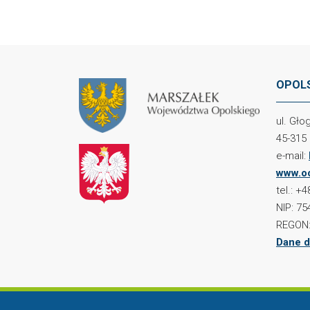
OPOLS
ul. Gł
45-315
e-mail:
www.oc
tel.: +
NIP: 75
REGON:
Dane d