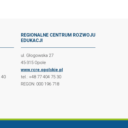
REGIONALNE CENTRUM ROZWOJU
EDUKACJI
ul. Głogowska 27
45-315 Opole
www.rcre.opolskie.pl
2 40
tel.: +48 77 404 75 30
REGON: 000 196 718