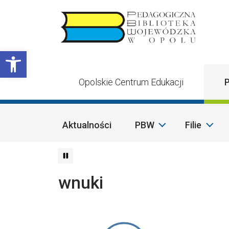
Przejdź do treści
Otwórz pasek narzędzi
Opolskie Centrum Edukacji
P
Aktualności
PBW
Filie
wnuki