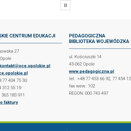
WSTRZYMAJ
KIE CENTRUM EDUKACJI
PEDAGOGICZNA
BIBLIOTEKA WOJEWÓDZKA
ogowska 27
ul. Kościuszki 14
 Opole
45-062 Opole
kontakt@oce.opolskie.pl
www.pedagogiczna.pl
e.opolskie.pl
tel.: +48 77 453 66 92, 77 454 1
48 77 404 75 30
fax wew.: 102
4 312 55 19
REGON: 000 743 497
 365 183 911
o faktury