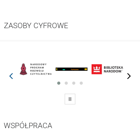
ZASOBY CYFROWE
prev
next
WSTRZYMAJ
WSPÓŁPRACA