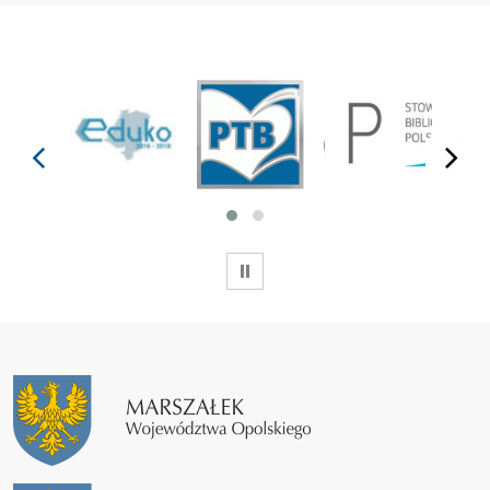
prev
next
WSTRZYMAJ