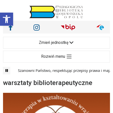
Przejdź do treści
Otwórz pasek narzędzi
Nasze media społecznościowe i inne
Facebook
Instagram
Main Navigation
Zmień jednostkę
Rozwiń menu
Szanowni Państwo, respektując przepisy prawa i mając na wzgl
warsztaty biblioterapeutyczne