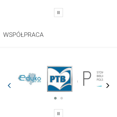
WSTRZYMAJ
WSPÓŁPRACA
prev
next
WSTRZYMAJ