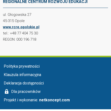
REGIONALNE CENTRUM ROZWOJU EDUKACJI
ul. Głogowska 27
45-315 Opole
www.rcre.opolskie.pl
tel.: +48 77 404 75 30
REGON: 000 196 718
Menu stopka
Polityka prywatności
Klauzula informacyjna
Deklaracja dostępności
Dla pracowników
Projekt i wykonanie:
netkoncept.com