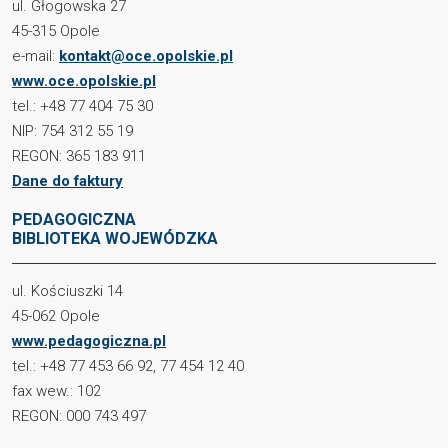
ul. Głogowska 27
45-315 Opole
e-mail:
kontakt@oce.opolskie.pl
www.oce.opolskie.pl
tel.: +48 77 404 75 30
NIP: 754 312 55 19
REGON: 365 183 911
Dane do faktury
PEDAGOGICZNA
BIBLIOTEKA WOJEWÓDZKA
ul. Kościuszki 14
45-062 Opole
www.pedagogiczna.pl
tel.: +48 77 453 66 92, 77 454 12 40
fax wew.: 102
REGON: 000 743 497