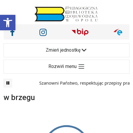
Przejdź do treści
Otwórz pasek narzędzi
Nasze media społecznościowe i inne
Facebook
Instagram
Main Navigation
Zmień jednostkę
Rozwiń menu
Szanowni Państwo, respektując przepisy prawa
w brzegu