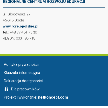
REGIONALNE CENTRUM ROZWOJU EDUKACJI
ul. Głogowska 27
45-315 Opole
www.rcre.opolskie.pl
tel.: +48 77 404 75 30
REGON: 000 196 718
Menu stopka
Polityka prywatności
Klauzula informacyjna
Deklaracja dostępności
Dla pracowników
Projekt i wykonanie:
netkoncept.com