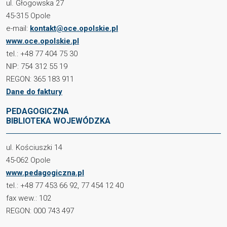
ul. Głogowska 27
45-315 Opole
e-mail:
kontakt@oce.opolskie.pl
www.oce.opolskie.pl
tel.: +48 77 404 75 30
NIP: 754 312 55 19
REGON: 365 183 911
Dane do faktury
PEDAGOGICZNA
BIBLIOTEKA WOJEWÓDZKA
ul. Kościuszki 14
45-062 Opole
www.pedagogiczna.pl
tel.: +48 77 453 66 92, 77 454 12 40
fax wew.: 102
REGON: 000 743 497