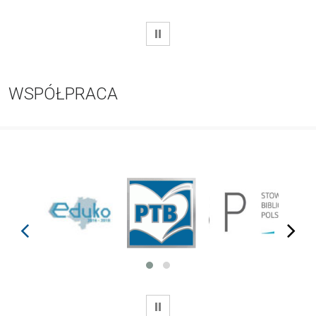
WSTRZYMAJ
WSPÓŁPRACA
prev
next
WSTRZYMAJ