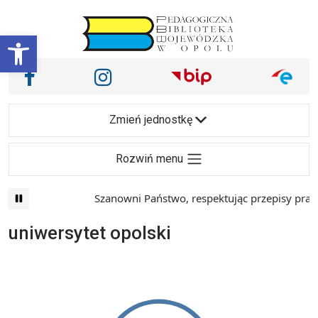
Przejdź do treści
Otwórz pasek narzędzi
Nasze media społecznościowe i inne
Facebook
Instagram
Main Navigation
Zmień jednostkę
Rozwiń menu
Szanowni Państwo, respektując przepisy prawa
uniwersytet opolski