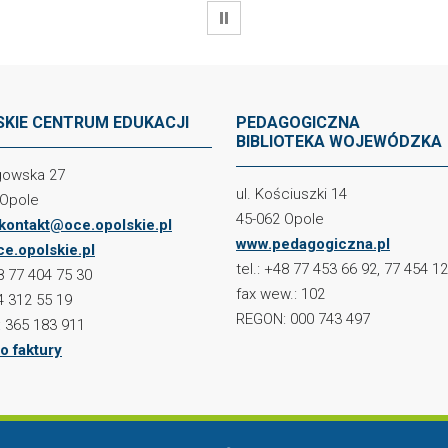
WSTRZYMAJ
KIE CENTRUM EDUKACJI
PEDAGOGICZNA
BIBLIOTEKA WOJEWÓDZKA
ogowska 27
ul. Kościuszki 14
 Opole
45-062 Opole
kontakt@oce.opolskie.pl
www.pedagogiczna.pl
e.opolskie.pl
tel.: +48 77 453 66 92, 77 454 1
48 77 404 75 30
fax wew.: 102
4 312 55 19
REGON: 000 743 497
 365 183 911
o faktury