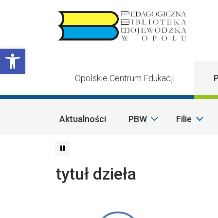
Przejdź do treści
Otwórz pasek narzędzi
Opolskie Centrum Edukacji
P
Aktualności
PBW
Filie
tytuł dzieła