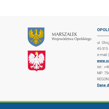
OPOLS
ul. Gł
45-315
e-mail:
www.oc
tel.: +
NIP: 75
REGON:
Dane d