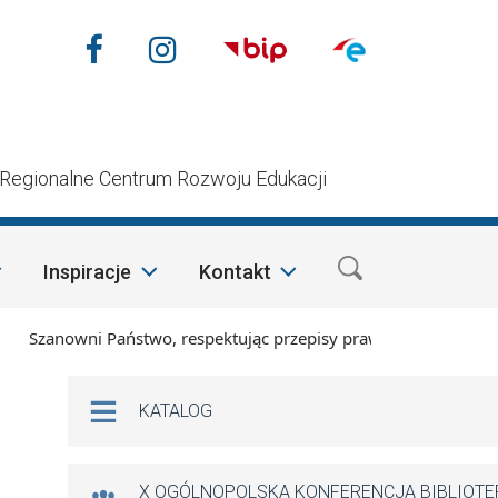
Nasze media społecznościow
Facebook
Instagram
n
Regionalne Centrum Rozwoju Edukacji
Inspiracje
Kontakt
Szanowni Państwo, respektując przepisy prawa i mając na wzgl
Na skróty
KATALOG
X OGÓLNOPOLSKA KONFERENCJA BIBLIOT