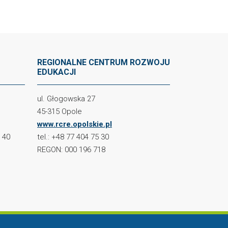
REGIONALNE CENTRUM ROZWOJU
EDUKACJI
ul. Głogowska 27
45-315 Opole
www.rcre.opolskie.pl
2 40
tel.: +48 77 404 75 30
REGON: 000 196 718