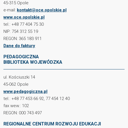
45-315 Opole
e-mail:
kontakt@oce.opolskie.pl
www.oce.opolskie.pl
tel.: +48 77 404 75 30
NIP: 754 312 55 19
REGON: 365 183 911
Dane do faktury
PEDAGOGICZNA
BIBLIOTEKA WOJEWÓDZKA
ul. Kościuszki 14
45-062 Opole
www.pedagogiczna.pl
tel.: +48 77 453 66 92, 77 454 12 40
fax wew.: 102
REGON: 000 743 497
REGIONALNE CENTRUM ROZWOJU EDUKACJI