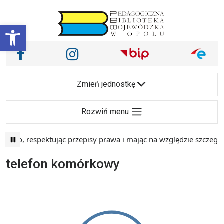
Przejdź do treści
Otwórz pasek narzędzi
Nasze media społecznościowe i inne
Facebook
Instagram
Main Navigation
Zmień jednostkę
Rozwiń menu
two, respektując przepisy prawa i mając na względzie szczegó
telefon komórkowy