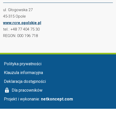
ul. Głogowska 27
45-315 Opole
www.rcre.opolskie.pl
tel.: +48 77 404 75 30
REGON: 000 196 718
Menu stopka
Polityka prywatności
Klauzula informacyjna
Deklaracja dostępności
Dla pracowników
Projekt i wykonanie:
netkoncept.com