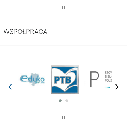
WSTRZYMAJ
WSPÓŁPRACA
prev
next
WSTRZYMAJ