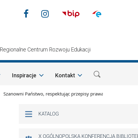
Nasze media społecznościow
Facebook
Instagram
n
Regionalne Centrum Rozwoju Edukacji
Inspiracje
Kontakt
anowni Państwo, respektując przepisy prawa i mając na względ
Na skróty
KATALOG
X OGÓLNOPOLSKA KONFERENCJA BIBLIOT