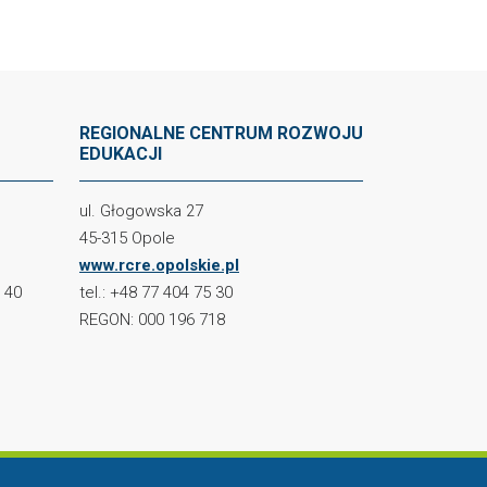
REGIONALNE CENTRUM ROZWOJU
EDUKACJI
ul. Głogowska 27
45-315 Opole
www.rcre.opolskie.pl
2 40
tel.: +48 77 404 75 30
REGON: 000 196 718