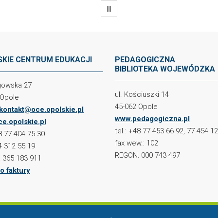
WSTRZYMAJ
KIE CENTRUM EDUKACJI
PEDAGOGICZNA
BIBLIOTEKA WOJEWÓDZKA
ogowska 27
ul. Kościuszki 14
 Opole
45-062 Opole
kontakt@oce.opolskie.pl
www.pedagogiczna.pl
e.opolskie.pl
tel.: +48 77 453 66 92, 77 454 1
48 77 404 75 30
fax wew.: 102
4 312 55 19
REGON: 000 743 497
 365 183 911
o faktury