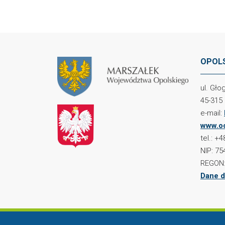
OPOLS
ul. Gł
45-315
e-mail:
www.oc
tel.: +
NIP: 75
REGON:
Dane d