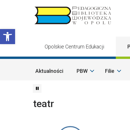
Przejdź do treści
Otwórz pasek narzędzi
Opolskie Centrum Edukacji
P
Aktualności
PBW
Filie
teatr