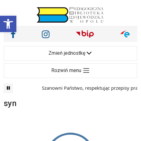
Przejdź do treści
Otwórz pasek narzędzi
Nasze media społecznościowe i inne
Facebook
Instagram
Main Navigation
Zmień jednostkę
Rozwiń menu
Szanowni Państwo, respektując przepisy prawa
syn