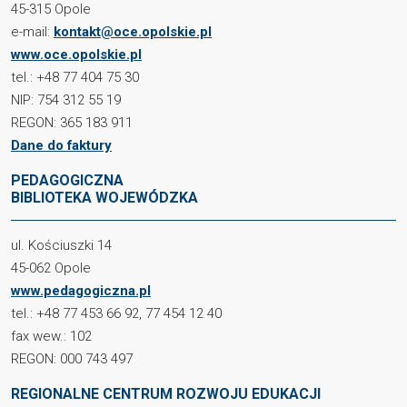
45-315 Opole
e-mail:
kontakt@oce.opolskie.pl
www.oce.opolskie.pl
tel.: +48 77 404 75 30
NIP: 754 312 55 19
REGON: 365 183 911
Dane do faktury
PEDAGOGICZNA
BIBLIOTEKA WOJEWÓDZKA
ul. Kościuszki 14
45-062 Opole
www.pedagogiczna.pl
tel.: +48 77 453 66 92, 77 454 12 40
fax wew.: 102
REGON: 000 743 497
REGIONALNE CENTRUM ROZWOJU EDUKACJI