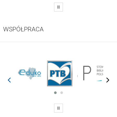
WSTRZYMAJ
WSPÓŁPRACA
prev
next
WSTRZYMAJ