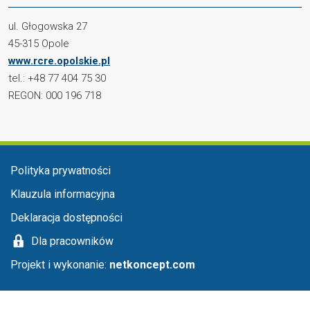
ul. Głogowska 27
45-315 Opole
www.rcre.opolskie.pl
tel.: +48 77 404 75 30
REGON: 000 196 718
Menu stopka
Polityka prywatności
Klauzula informacyjna
Deklaracja dostępności
Dla pracowników
Projekt i wykonanie:
netkoncept.com