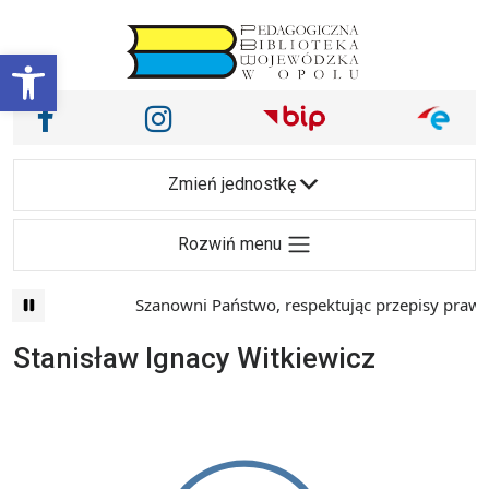
Przejdź do treści
Otwórz pasek narzędzi
Nasze media społecznościowe i inne
Facebook
Instagram
Main Navigation
Zmień jednostkę
Rozwiń menu
Szanowni Państwo, respektując przepisy prawa 
Stanisław Ignacy Witkiewicz