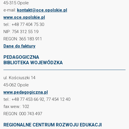
45-315 Opole
e-mail:
kontakt@oce.opolskie.pl
www.oce.opolskie.pl
tel.: +48 77 404 75 30
NIP: 754 312 55 19
REGON: 365 183 911
Dane do faktury
PEDAGOGICZNA
BIBLIOTEKA WOJEWÓDZKA
ul. Kościuszki 14
45-062 Opole
www.pedagogiczna.pl
tel.: +48 77 453 66 92, 77 454 12 40
fax wew.: 102
REGON: 000 743 497
REGIONALNE CENTRUM ROZWOJU EDUKACJI