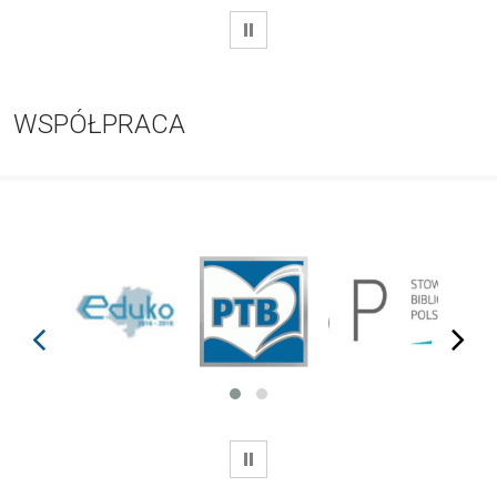
WSTRZYMAJ
WSPÓŁPRACA
prev
next
WSTRZYMAJ