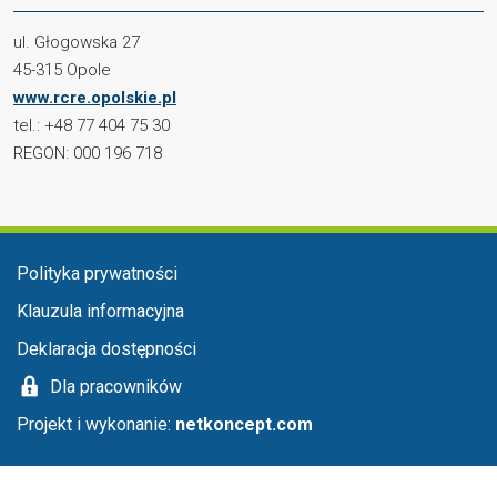
ul. Głogowska 27
45-315 Opole
www.rcre.opolskie.pl
tel.: +48 77 404 75 30
REGON: 000 196 718
Menu stopka
Polityka prywatności
Klauzula informacyjna
Deklaracja dostępności
Dla pracowników
Projekt i wykonanie:
netkoncept.com